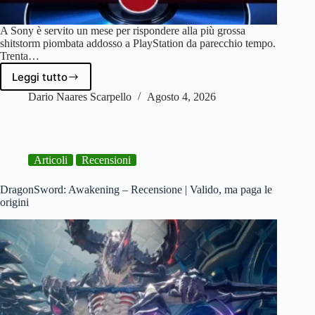
A Sony è servito un mese per rispondere alla più grossa
shitstorm piombata addosso a PlayStation da parecchio tempo.
Trenta…
Leggi tutto
Sony
elimina
Dario Naares Scarpello
Agosto 4, 2026
i
dischi
e
chiama
Articoli
Recensioni
i
diritti
dei
DragonSword: Awakening – Recensione | Valido, ma paga le
giocatori
origini
“emozioni”