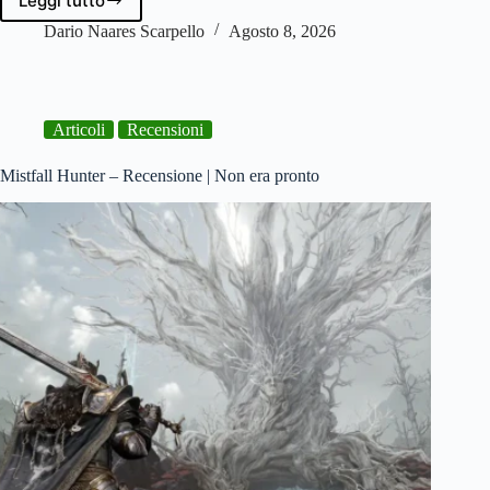
Leggi tutto
EA
potrebbe
Dario Naares Scarpello
Agosto 8, 2026
vendere
BioWare
Articoli
Recensioni
Mistfall Hunter – Recensione | Non era pronto