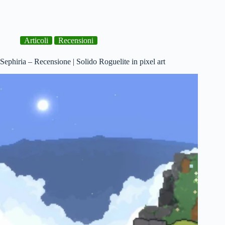
su
Netflix:
adesso
si
Articoli
Recensioni
paga
anche
per
Sephiria – Recensione | Solido Roguelite in pixel art
vedere
prima
la
pubblicità