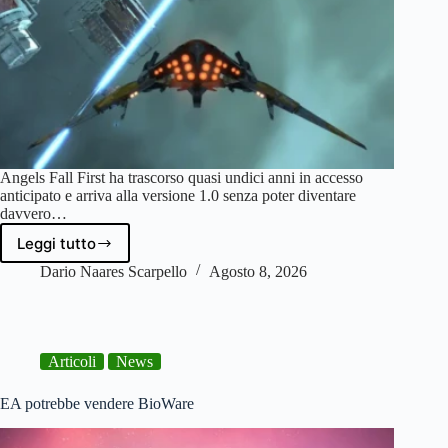
Angels Fall First ha trascorso quasi undici anni in accesso
anticipato e arriva alla versione 1.0 senza poter diventare
davvero…
Leggi tutto
Angels
Fall
Dario Naares Scarpello
Agosto 8, 2026
First
–
Recensione
|
Articoli
News
Una
guerra
enorme
EA potrebbe vendere BioWare