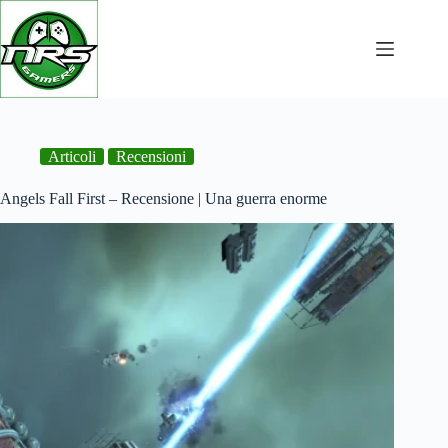
NRSGamers: videogiochi, PC da gaming e guide
Salta
al
contenuto
Articoli
Recensioni
Angels Fall First – Recensione | Una guerra enorme