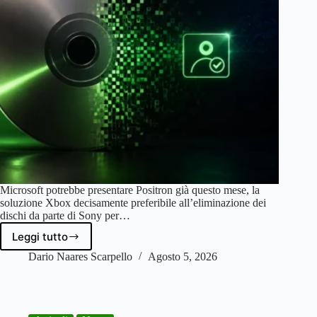
Microsoft potrebbe presentare Positron già questo mese, la
soluzione Xbox decisamente preferibile all’eliminazione dei
dischi da parte di Sony per…
Leggi tutto
Xbox
converte
Dario Naares Scarpello
Agosto 5, 2026
i
dischi
in
licenze;