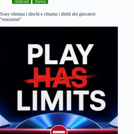
Articoli
News
Sony
li
elimina
Sony elimina i dischi e chiama i diritti dei giocatori
“emozioni”