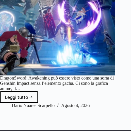
DragonSword: Awakening può essere visto come una sorta di
Genshin Impact senza l’elemento gacha. Ci sono la grafica
anime, il…
Leggi tutto
DragonSword:
Awakening
Dario Naares Scarpello
Agosto 4, 2026
–
Recensione
|
Valido,