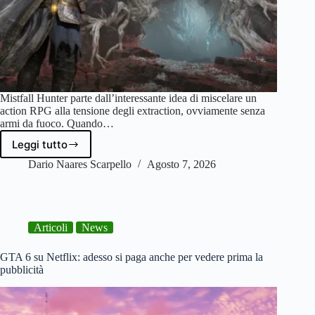
Mistfall Hunter parte dall’interessante idea di miscelare un
action RPG alla tensione degli extraction, ovviamente senza
armi da fuoco. Quando…
Leggi tutto
Mistfall
Hunter
Dario Naares Scarpello
Agosto 7, 2026
–
Recensione
|
Non
Articoli
News
era
pronto
GTA 6 su Netflix: adesso si paga anche per vedere prima la
pubblicità