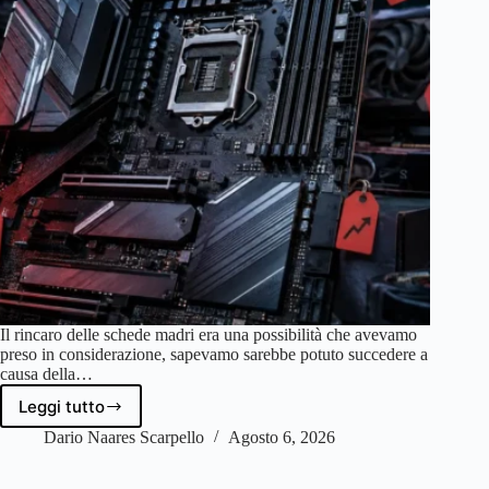
Il rincaro delle schede madri era una possibilità che avevamo
preso in considerazione, sapevamo sarebbe potuto succedere a
causa della…
Leggi tutto
Dopo
le
Dario Naares Scarpello
Agosto 6, 2026
GPU
tocca