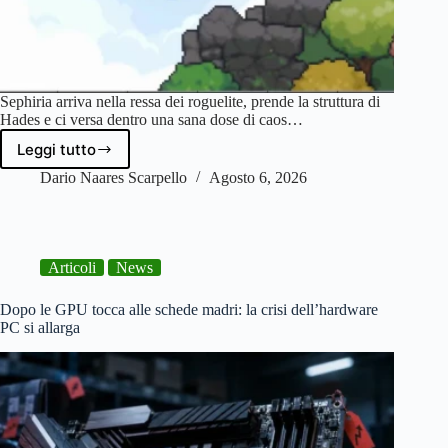
Sephiria arriva nella ressa dei roguelite, prende la struttura di
Hades e ci versa dentro una sana dose di caos…
Leggi tutto
Sephiria
–
Dario Naares Scarpello
Agosto 6, 2026
Recensione
|
Solido
Roguelite
Articoli
News
in
pixel
art
Dopo le GPU tocca alle schede madri: la crisi dell’hardware
PC si allarga