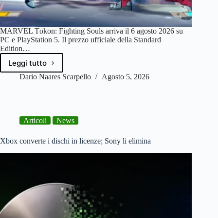
MARVEL Tōkon: Fighting Souls arriva il 6 agosto 2026 su
PC e PlayStation 5. Il prezzo ufficiale della Standard
Edition…
Leggi tutto
Marvel
Tōkon:
Dario Naares Scarpello
Agosto 5, 2026
miglior
prezzo
ed
edizioni
Articoli
News
Xbox converte i dischi in licenze; Sony li elimina