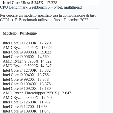
Intel Core Ultra 5 245K
| 17.328
CPU Benchmark Geekbench 5 – 64bit, multithread
AMD Ryzen 9 7900 | 17.096
Intel Core i7 14700F
| 16.784
Per cercare un modello specifico usa la combinazione di tasti
Intel Core i9 13900 | 16.521
CTRL + F. Benchmark utilizzato fino a Dicembre 2022.
AMD Ryzen 7 9700X
| 16.431
Intel Core i7 14700
| 16.410
AMD Ryzen 5 9600X
| 16.299
Modello | Punteggio
Intel Core i5 14600K
| 15.959
Intel Core i5 13600KF | 15.305
Intel Core i9 12900K
| 17.220
AMD Ryzen 7 7700X | 15.301
AMD Ryzen 9 5950X | 17.046
AMD Ryzen 7 7800X3D | 15.188
Intel Core i9 9980XE | 15.823
Intel Core i7 13700 | 14.675
Intel Core i9 9960X | 14.569
AMD Ryzen 7 7700 | 14.540
AMD Ryzen 9 3950X| 14.522
Intel Core i5 13600K | 14.537
AMD Ryzen 9 5900X
|
14.247
AMD Ryzen 7 8700G | 13.917
Intel Core i7 12700K
|
13.882
Intel Core i7 12700KF | 13.467
Intel Core i9 9940X | 13.766
Intel Core i5 14500
| 13.215
Intel Core i9 9920X | 13.378
AMD Ryzen 5 7600X | 12.990
Intel Core i9 10940X | 13.376
Intel Core i5 13500 | 12.279
Intel Core i9 10920X | 13.180
AMD Ryzen 5 7600 | 12.230
AMD Ryzen Threadripper 2950X | 12.647
Intel Core i5 12600K | 11.729
AMD Ryzen 9 3900X | 12.407
Intel Core i5 14400F
| 11.650
Intel Core i5 12600K | 11.702
AMD Ryzen 5 8600G | 11.453
Intel Core i5 12700 | 11.678
Intel Core i5 14400
| 11.427
Intel Core i9 10900K | 11.048
AMD Ryzen 7 5800X3D | 10.928