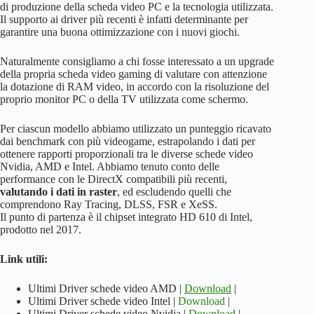
di produzione della scheda video PC e la tecnologia utilizzata.
Il supporto ai driver più recenti è infatti determinante per
garantire una buona ottimizzazione con i nuovi giochi.
Naturalmente consigliamo a chi fosse interessato a un upgrade
della propria scheda video gaming di valutare con attenzione
la dotazione di RAM video, in accordo con la risoluzione del
proprio monitor PC o della TV utilizzata come schermo.
Per ciascun modello abbiamo utilizzato un punteggio ricavato
dai benchmark con più videogame, estrapolando i dati per
ottenere rapporti proporzionali tra le diverse schede video
Nvidia, AMD e Intel. Abbiamo tenuto conto delle
performance con le DirectX compatibili più recenti,
valutando i dati in raster
, ed escludendo quelli che
comprendono Ray Tracing, DLSS, FSR e XeSS.
Il punto di partenza è il chipset integrato HD 610 di Intel,
prodotto nel 2017.
Link utili:
Ultimi Driver schede video AMD |
Download
|
Ultimi Driver schede video Intel |
Download
|
Ultimi Driver schede video Nvidia |
Download
|