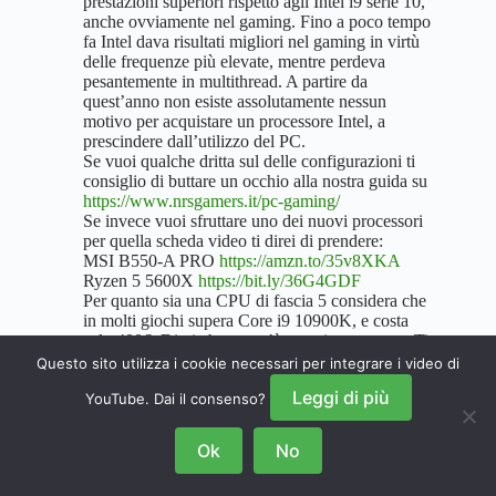
prestazioni superiori rispetto agli Intel i9 serie 10,
anche ovviamente nel gaming. Fino a poco tempo
fa Intel dava risultati migliori nel gaming in virtù
delle frequenze più elevate, mentre perdeva
pesantemente in multithread. A partire da
quest’anno non esiste assolutamente nessun
motivo per acquistare un processore Intel, a
prescindere dall’utilizzo del PC.
Se vuoi qualche dritta sul delle configurazioni ti
consiglio di buttare un occhio alla nostra guida su
https://www.nrsgamers.it/pc-gaming/
Se invece vuoi sfruttare uno dei nuovi processori
per quella scheda video ti direi di prendere:
MSI B550-A PRO
https://amzn.to/35v8XKA
Ryzen 5 5600X
https://bit.ly/36G4GDF
Per quanto sia una CPU di fascia 5 considera che
in molti giochi supera Core i9 10900K, e costa
solo 400€. Direi che non c’è proprio paragone. Ti
invito anche a tenere presente che con le nuove
Questo sito utilizza i cookie necessari per integrare i video di
schede video AMD serie 6000 ottieni un
Leggi di più
YouTube. Dai il consenso?
incremento prestazionale tra il 5 e il 13% con tutti i
videogame, per il lavoro in parallelo con la CPU.
Quest’anno AMD ha fatto un lavoro straordinario.
Ok
No
Roberto