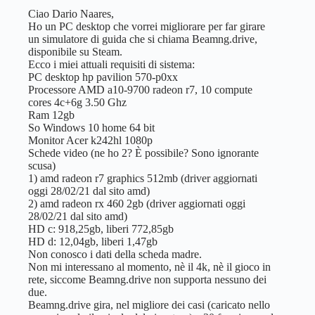
Ciao Dario Naares,
Ho un PC desktop che vorrei migliorare per far girare
un simulatore di guida che si chiama Beamng.drive,
disponibile su Steam.
Ecco i miei attuali requisiti di sistema:
PC desktop hp pavilion 570-p0xx
Processore AMD a10-9700 radeon r7, 10 compute
cores 4c+6g 3.50 Ghz
Ram 12gb
So Windows 10 home 64 bit
Monitor Acer k242hl 1080p
Schede video (ne ho 2? È possibile? Sono ignorante
scusa)
1) amd radeon r7 graphics 512mb (driver aggiornati
oggi 28/02/21 dal sito amd)
2) amd radeon rx 460 2gb (driver aggiornati oggi
28/02/21 dal sito amd)
HD c: 918,25gb, liberi 772,85gb
HD d: 12,04gb, liberi 1,47gb
Non conosco i dati della scheda madre.
Non mi interessano al momento, nè il 4k, nè il gioco in
rete, siccome Beamng.drive non supporta nessuno dei
due.
Beamng.drive gira, nel migliore dei casi (caricato nello