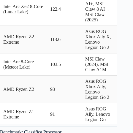
191.2
120W
–
AI+, MSI
(3GB)
Intel Arc Xe2 8-Core
122.4
Claw 8 AI+,
Radeon 660M (1900
(Lunar Lake)
48
Ryzen 6600U
MSI Claw
MHz)
RX 570
186.8
120W
–
(2025)
RX Vega 8 (2000
GTX 970
183.8
148W
–
37.6
Ryzen 5000
Asus ROG
MHz) – 4th/5th gen
AMD Ryzen Z2
Xbox Ally X,
Ryzen 7 8700G
113.6
161.8
15W
–
Extreme
Lenovo
RX Vega 8 (1950
(780M)
36.3
Ryzen 5000
Legion Go 2
MHz) – 4th/5th gen
GTX 1650
148.5
75W
–
MSI Claw
RX Vega 7 (1800
Intel Arc 8-Core
36.3
Ryzen 5000
103.5
(2024), MSI
MHz) – 4th/5th gen
(Meteor Lake)
RX 6400
142.6
53W
–
Claw A1M
Radeon 820M
31
Ryzen 7000U
Arc A380
141.2
75W
139$
Asus ROG
Xbox Ally,
AMD Ryzen Z2
93
RX Vega 6 (1800
Ryzen 5 8600G
Lenovo
29.7
Ryzen 5000
141.2
15W
–
MHz) – 4th/5th gen
(760M)
Legion Go 2
RX Vega 6 (1600
GTX 1050 Ti
125.0
75W
–
Asus ROG
27.9
Ryzen 5000
AMD Ryzen Z1
MHz) – 4th/5th gen
91
Ally, Lenovo
Extreme
Ryzen 5 8500G
Legion Go
117.6
15W
–
Intel UHD Graphics
(740M)
Xe 32EUS (1650
24.7
Tiger Lake
Asus ROG
Benchmark: Classifica Processori