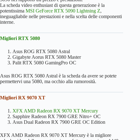
La scheda video enthusiast di questa generazione è la
RX 7700 XT
595.6
245W
489€
potentissima
MSI GeForce RTX 5090 Lightning Z
,
ineguagliabile nelle prestazioni e nella scelta delle componenti
RTX 4060 Ti
589.7
220W
559€
interne.
RTX 3070 Ti
583.2
220W
–
Migliori RTX 5080
RX 6750 XT
577.9
250W
–
Asus ROG RTX 5080 Astral
Gigabyte Aorus RTX 5080 Master
RTX 3070
572.1
250W
–
Palit RTX 5080 GamingPro OC
RTX 2080 Ti
561.8
280W
–
Asus ROG RTX 5080 Astral è la scheda da avere se potete
permettervi una 5080, ma occhio alla rumorosità.
RX 6700 XT
541.2
230W
–
RTX 5060 Ti
530.5
180W
–
Migliori RX 9070 XT
(8GB)
XFX AMD Radeon RX 9070 XT Mercury
RTX 3060 Ti
511.8
200W
–
Sapphire Radeon RX 7900 GRE Nitro+ OC
Asus Dual Radeon RX 7900 GRE OC Edition
RTX 2080
501.5
250W
–
Super
XFX AMD Radeon RX 9070 XT Mercury è la migliore