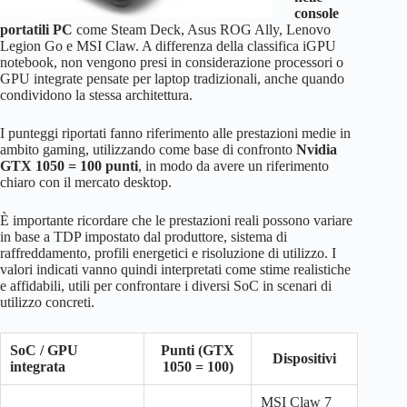
console
GTX 1660
264.7
120W
–
Ryzen 8040 –
portatili PC
come Steam Deck, Asus ROG Ally, Lenovo
Radeon 860M
70
8240U
Legion Go e MSI Claw. A differenza della classifica iGPU
GTX 980 Ti
251.5
250W
–
notebook, non vengono presi in considerazione processori o
Radeon 760M (2600
GPU integrate pensate per laptop tradizionali, anche quando
64
Ryzen 7600U
RX 590
235.3
175W
–
MHz)
condividono la stessa architettura.
RX 6500 XT
227.9
107W
–
Ryzen 8025 –
I punteggi riportati fanno riferimento alle prestazioni medie in
Radeon 840M
62
8225U
ambito gaming, utilizzando come base di confronto
Nvidia
GTX 1650
GTX 1050 = 100 punti
, in modo da avere un riferimento
226.5
100W
–
Super
Radeon 740M (2800
Ryzen 8000
chiaro con il mercato desktop.
59
MHz)
low-end
RX 5500 XT
225.0
130W
–
È importante ricordare che le prestazioni reali possono variare
Intel Iris Xe G7
Tiger Lake
in base a TDP impostato dal produttore, sistema di
53.1
GTX 1060
96EUs (1500 MHz)
high-end
raffreddamento, profili energetici e risoluzione di utilizzo. I
217.6
120W
–
(6GB)
valori indicati vanno quindi interpretati come stime realistiche
Intel Arc 4-Core
Core Ultra
e affidabili, utili per confrontare i diversi SoC in scenari di
52
RX 580
213.2
185W
–
iGPU
(Meteor Lake)
utilizzo concreti.
RX 5500
211.8
110W
–
Intel Iris Xe G7
Tiger Lake
51
SoC / GPU
Punti (GTX
96EUs (1450 MHz)
high-end
Dispositivi
integrata
1050 = 100)
GTX 980
210.3
165W
–
Intel Iris Xe G7
Tiger Lake
46
MSI Claw 7
80EUs (1450 MHz)
mid-range
GTX 1060