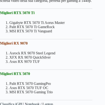
scheda video della sua categoria, perfetta per gaming a 1440p.
RTX 5060
487.1
145W
–
RX 7600 XT
486.8
190W
369€
Migliori RTX 5070 Ti
RTX 4060
469.1
115W
335€
Gigabyte RTX 5070 Ti Aorus Master
Palit RTX 5070 Ti GameRock
RTX 5050
465.5
130W
299€
MSI RTX 5070 Ti Vanguard
RX 7600
463.1
165W
302€
Migliori RX 9070
RTX 2080
461.6
250W
–
Asrock RX 9070 Steel Legend
RX 6650 XT
450.0
176W
–
XFX RX 9070 QuickSilver
Asus RX 9070 TUF
Intel Arc A770
441.2
225W
388€
(Dx12)
Migliori RTX 5070
RX 6600 XT
441.2
160W
–
Palit RTX 5070 GamingPro
Asus RTX 5070 TUF OC
GTX 1080 Ti
439.7
250W
–
MSI RTX 5070 Gaming Trio
RTX 2070
432.4
215W
–
Super
Classifica iGPU Notebook / Laptop