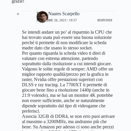
grazie!
Dario Naares Scarpello
DICEMBRE 26, 2023 / 19:57
RISPONDI
Se intendi andare un po’ al risparmio la CPU che
hai trovato usata può essere una buona soluzione
perché ti permette di non modificare la scheda
madre dato che usano lo stesso socket.
Per quanto riguarda la scheda video ti direi di
valutare con estrema attenzione, partendo
soprattutto dalla risoluzione a cui intendi giocare.
Valgono le solite regole di sempre: AMD offre un
miglior rapporto qualità/prezzo per la grafica in
raster, Nvidia offre prestazioni superiori con
DLSS e ray tracing. La 7700XT ti permette di
giocare bene fino a risoluzione 1440p (anche in
21:9 volendo), ma se hai un monitor 4K potrebbe
non essere sufficiente, anche se naturalmente
dipende soprattutto dal tipo di videogame che
preferisci.
Associa 32GB di DDR4, se non erro puoi arrivare
al massimo a 3200MHz, ma andranno più che
bene. Su Amazon per adesso ci sono anche prezzi