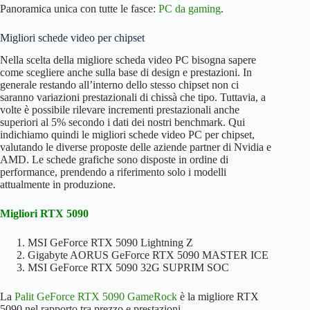
Panoramica unica con tutte le fasce:
PC da gaming
.
RX 6950 XT
763.2
335W
–
Migliori schede video per chipset
RTX 4070
757.4
220W
909€
Nella scelta della migliore scheda video PC bisogna sapere
Super
come scegliere anche sulla base di design e prestazioni. In
generale restando all’interno dello stesso chipset non ci
RX 6900 XT
720.6
300W
–
saranno variazioni prestazionali di chissà che tipo. Tuttavia, a
volte è possibile rilevare incrementi prestazionali anche
RTX 4070
708.8
200W
669€
superiori al 5% secondo i dati dei nostri benchmark. Qui
indichiamo quindi le migliori schede video PC per chipset,
RTX 3080
705.9
320W
–
valutando le diverse proposte delle aziende partner di Nvidia e
AMD. Le schede grafiche sono disposte in ordine di
RX 7800 XT
704.4
263W
549€
performance, prendendo a riferimento solo i modelli
attualmente in produzione.
RX 6800 XT
683.8
300W
–
Migliori RTX 5090
RX 6800
607.4
250W
–
MSI GeForce RTX 5090 Lightning Z
RTX 5060 Ti
Gigabyte AORUS GeForce RTX 5090 MASTER ICE
601
180W
–
(16GB)
MSI GeForce RTX 5090 32G SUPRIM SOC
RX 9060 XT
La
Palit GeForce RTX 5090 GameRock
è la migliore RTX
596
160W
–
(16GB)
5090 nel rapporto tra prezzo e prestazioni.