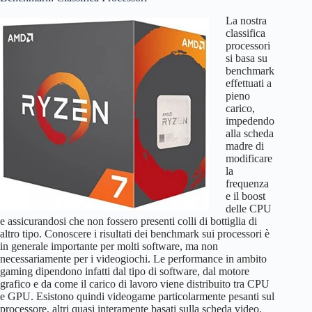
AMD Ryzen Z1
59
MHz)
GTX 950
113.2
90W
–
Ally (base)
La nostra
Intel UHD Graphics
classifica
RX 560
102.9
75W
–
Lenovo
AMD Ryzen Z2 Go
55
Xe 32EUS (1450
23.1
Tiger Lake
processori
Legion Go S
MHz)
si basa su
GTX 1050
100.0
75W
–
benchmark
Steam Deck
AMD Van Gogh
RX Vega 6 (1500
effettuati a
46
LCD, Steam
25.8
Ryzen 5000
Ryzen 7 5700G
95.6
65W
–
(RDNA2)
MHz) – 4th/5th gen
pieno
Deck OLED
carico,
Ryzen 5 5600G
88.2
65W
–
impedendo
RX Vega 5 (1400
Ryzen
25.2
alla scheda
MHz)
4000/5000
Ryzen 7 Pro
madre di
85.3
65W
–
4750G
modificare
RX Vega 3 (1200
16.6
Ryzen 3000
la
MHz) – 3rd gen
frequenza
Ryzen 5 Pro
77.9
65W
–
e il boost
4650G
Intel UHD Graphics
delle CPU
Xe 16EUS (1550
16
Tiger Lake
e assicurandosi che non fossero presenti colli di bottiglia di
RX 550
76.5
50W
–
MHz)
altro tipo. Conoscere i risultati dei benchmark sui processori è
in generale importante per molti software, ma non
Ryzen 3 Pro
Intel UHD Graphics
67.6
65W
–
necessariamente per i videogiochi. Le performance in ambito
4350G
Xe 16EUS (1300
14.5
Tiger Lake
gaming dipendono infatti dal tipo di software, dal motore
MHz)
grafico e da come il carico di lavoro viene distribuito tra CPU
Ryzen 5 3400G
61.8
65W
–
e GPU. Esistono quindi videogame particolarmente pesanti sul
Intel UHD Graphics
processore, altri quasi interamente basati sulla scheda video.
24
Alder Lake