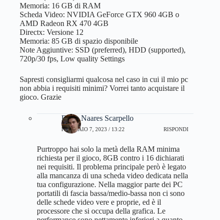
Memoria: 16 GB di RAM
Scheda Video: NVIDIA GeForce GTX 960 4GB o
AMD Radeon RX 470 4GB
Directx: Versione 12
Memoria: 85 GB di spazio disponibile
Note Aggiuntive: SSD (preferred), HDD (supported),
720p/30 fps, Low quality Settings
Sapresti consigliarmi qualcosa nel caso in cui il mio pc
non abbia i requisiti minimi? Vorrei tanto acquistare il
gioco. Grazie
Dario Naares Scarpello
FEBBRAIO 7, 2023 / 13:22
RISPONDI
Purtroppo hai solo la metà della RAM minima
richiesta per il gioco, 8GB contro i 16 dichiarati
nei requisiti. Il problema principale però è legato
alla mancanza di una scheda video dedicata nella
tua configurazione. Nella maggior parte dei PC
portatili di fascia bassa/medio-bassa non ci sono
delle schede video vere e proprie, ed è il
processore che si occupa della grafica. Le
performance sono nettamente inferiori a quanto