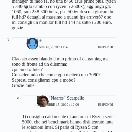
manager. di rado f1. ho una b450 asus prime plus, ryzen
5 3400g(lo cambio con ryzen 5 2600x), aggiungo gtx
1060, ram 2×8 3000mhz, psu 500w riesco a giocare in
full hd? dettagli al massimo a quanti fps arriverò? e se
mi consigli un monitor full hd 144 hz sotto i 200 euro.
grazie
Michele
NOVEMBRE 15, 2020 / 11:37
RISPONDI
Ciao sto assemblando il mio primo of da gaming ma
sono di fronte ad un dilemma:
cpu amd o Intel?
Considerando che come gpu metterò una 3080?
Sapresti consigliarmi cpu e mobo?
Grazie mille
Dario "Naares" Scarpello
NOVEMBRE 15, 2020 / 12:06
RISPONDI
Ti consiglio caldamente di andare sui Ryzen serie
5000, che nei benchmark hanno disintegrato tutte
le soluzioni Intel. Si parla di Ryzen 5 con