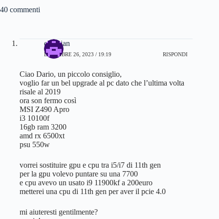
AMD Ryzen 5 1600 | 17.602
40 commenti
Intel Core i7 6700K | 17.191
Intel Core i3 8350K | 16.550
Intel Core i5 7600K | 15.901
Intel Core i5 6600K | 14.491
christian
AMD Ryzen 5 1500 | 12.998
DICEMBRE 26, 2023 / 19:19
RISPONDI
Intel Core i5 7500 | 12.687
AMD Ryzen 5 1400 | 14.455
Ciao Dario, un piccolo consiglio,
Intel Core i3 8100 | 12.846
voglio far un bel upgrade al pc dato che l’ultima volta
Intel Core i5 6500 | 11.720
risale al 2019
Intel Core i5 7400 | 11.503
ora son fermo così
AMD Ryzen 5 2400G | 11.429
MSI Z490 Apro
AMD Ryzen 3 1300x | 11.199
i3 10100f
AMD Ryzen 3 1200 | 10.914
16gb ram 3200
AMD FX 9590 | 10.850
amd rx 6500xt
Intel Core i5 6400 | 10.764
psu 550w
Intel Core i5 7300HQ | 10.544
AMD Ryzen 3 2200G | 10.101
AMD FX 9370 | 9.884
vorrei sostituire gpu e cpu tra i5/i7 di 11th gen
Intel Core i5 6300 | 9.161
per la gpu volevo puntare su una 7700
e cpu avevo un usato i9 11900kf a 200euro
metterei una cpu di 11th gen per aver il pcie 4.0
mi aiuteresti gentilmente?