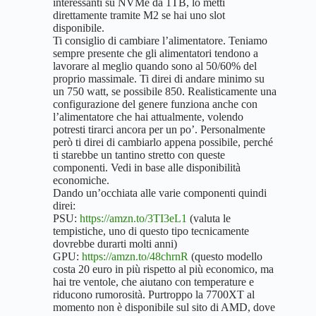
interessanti su NVMe da 1TB, lo metti
direttamente tramite M2 se hai uno slot
disponibile.
Ti consiglio di cambiare l’alimentatore. Teniamo
sempre presente che gli alimentatori tendono a
lavorare al meglio quando sono al 50/60% del
proprio massimale. Ti direi di andare minimo su
un 750 watt, se possibile 850. Realisticamente una
configurazione del genere funziona anche con
l’alimentatore che hai attualmente, volendo
potresti tirarci ancora per un po’. Personalmente
però ti direi di cambiarlo appena possibile, perché
ti starebbe un tantino stretto con queste
componenti. Vedi in base alle disponibilità
economiche.
Dando un’occhiata alle varie componenti quindi
direi:
PSU:
https://amzn.to/3TI3eL1
(valuta le
tempistiche, uno di questo tipo tecnicamente
dovrebbe durarti molti anni)
GPU:
https://amzn.to/48chrnR
(questo modello
costa 20 euro in più rispetto al più economico, ma
hai tre ventole, che aiutano con temperature e
riducono rumorosità. Purtroppo la 7700XT al
momento non è disponibile sul sito di AMD, dove