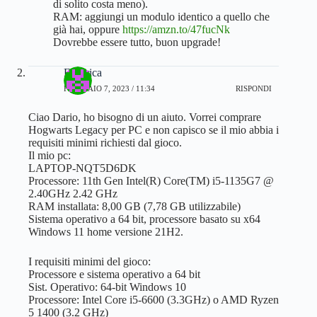
di solito costa meno).
RAM: aggiungi un modulo identico a quello che
già hai, oppure
https://amzn.to/47fucNk
Dovrebbe essere tutto, buon upgrade!
Federica
FEBBRAIO 7, 2023 / 11:34
RISPONDI
Ciao Dario, ho bisogno di un aiuto. Vorrei comprare
Hogwarts Legacy per PC e non capisco se il mio abbia i
requisiti minimi richiesti dal gioco.
Il mio pc:
LAPTOP-NQT5D6DK
Processore: 11th Gen Intel(R) Core(TM) i5-1135G7 @
2.40GHz 2.42 GHz
RAM installata: 8,00 GB (7,78 GB utilizzabile)
Sistema operativo a 64 bit, processore basato su x64
Windows 11 home versione 21H2.
I requisiti minimi del gioco:
Processore e sistema operativo a 64 bit
Sist. Operativo: 64-bit Windows 10
Processore: Intel Core i5-6600 (3.3GHz) o AMD Ryzen
5 1400 (3.2 GHz)