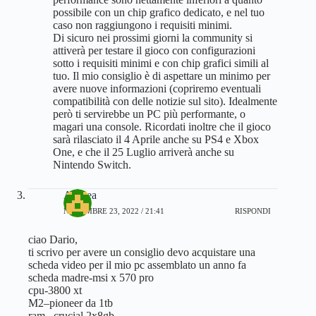
possibile con un chip grafico dedicato, e nel tuo
caso non raggiungono i requisiti minimi.
Di sicuro nei prossimi giorni la community si
attiverà per testare il gioco con configurazioni
sotto i requisiti minimi e con chip grafici simili al
tuo. Il mio consiglio è di aspettare un minimo per
avere nuove informazioni (copriremo eventuali
compatibilità con delle notizie sul sito). Idealmente
però ti servirebbe un PC più performante, o
magari una console. Ricordati inoltre che il gioco
sarà rilasciato il 4 Aprile anche su PS4 e Xbox
One, e che il 25 Luglio arriverà anche su
Nintendo Switch.
Andrea
NOVEMBRE 23, 2022 / 21:41
RISPONDI
ciao Dario,
ti scrivo per avere un consiglio devo acquistare una
scheda video per il mio pc assemblato un anno fa
scheda madre-msi x 570 pro
cpu-3800 xt
M2–pioneer da 1tb
ram– crucial 2x8gb