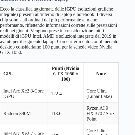
Radeon Vega
Ecco la classifica aggiornata delle
iGPU
(soluzioni grafiche
419.1
295W
–
VII
integrate) presenti all’interno di laptop e notebook. I diversi
chip sono stati ordinati dal più performante al meno
RX 5700 XT
405.9
225W
–
performante, riflettendo informazioni corrette sulle prestazioni
reali nei giochi. Vengono prese in considerazione tutti i
modelli di iGPU Intel, AMD e soluzioni integrate dal 2019 in
Intel Arc A750
405.9
225W
259€
avanti per il segmento laptop. Come riferimento con il mercato
(Dx12)
desktop consideriamo 100 punti per la scheda video Nvidia
GTX 1050.
RTX 3060
401.5
120W
–
RTX 2070
398.5
175W
–
Punti (Nvidia
GPU
GTX 1050 =
Note
RX 6600
370.6
132W
–
100)
RTX 2060
Intel Arc Xe2 8-Core
Core Ultra
370.6
160W
–
122.4
Super
iGPU
(Lunar Lake)
Intel Arc A580
367.6
175W
–
Ryzen AI 9
Radeon 890M
113.6
HX 370 / Strix
GTX 1080
364.7
180W
–
Point
RX 6800S (M)
347.1
100W
–
Core Ultra
Intel Arc Xe2 7-Core