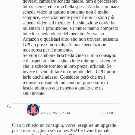
dovresti cambiare scheda madre, ram e processore
tutti insieme, ed è una bella spesa. Anche cambiare
scheda video in questo momento non è molto
semplice, essenzialmente perché non ci sono più
schede video sul mercato. La situazione covid ha
rallentato la produzione, e i miner hanno comprato
tutte le schede video del mercato. Se vai su
Amazon o qualsiasi altro sito non troverai nessuna
GPU a prezzi normali, c’è una speculazione
mostruosa per il momento.
Se vuoi cambiare la scheda video il mio consiglio
è di aspettare che la situazione mining si sistemi e
che le schede tornino ai loro prezzi ufficiali. Se
invece ti senti di fare un upgrade della CPU puoi
farlo anche adesso. Considera però che tra i
requisiti consigliati indicano un processore di
fascia piuttosto alta rispetto a quello che usi
attualmente.
Mauro
NOVEMBRE 27, 2020 / 23:14
RISPONDI
Ciao ti chiedo un consiglio, vorrei eseguire un upgrade
per il mio pc, gioco solo a pes 2021 e i vari football