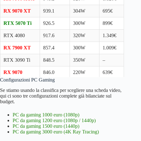
RX 9070 XT
939.1
304W
695€
RTX 5070 Ti
926.5
300W
899€
RTX 4080
917.6
320W
1.349€
RX 7900 XT
857.4
300W
1.009€
RTX 3090 Ti
848.5
350W
–
RX 9070
846.0
220W
639€
Configurazioni PC Gaming
RTX 4070 Ti
808.8
285W
919€
Se stiamo usando la classifica per scegliere una scheda video,
Super
qui ci sono tre configurazioni complete già bilanciate sul
budget.
RTX 5070
790.7
250W
659€
PC da gaming 1000 euro (1080p)
RTX 3090
785.3
320W
–
PC da gaming 1200 euro (1080p / 1440p)
PC da gaming 1500 euro (1440p)
RTX 3080 Ti
773.5
320W
–
PC da gaming 3000 euro (4K Ray Tracing)
RX 7900 GRE
763.2
260W
619€