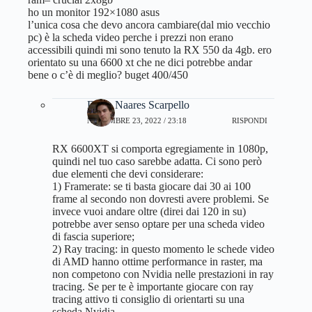
ho un monitor 192×1080 asus
l’unica cosa che devo ancora cambiare(dal mio vecchio
pc) è la scheda video perche i prezzi non erano
accessibili quindi mi sono tenuto la RX 550 da 4gb. ero
orientato su una 6600 xt che ne dici potrebbe andar
bene o c’è di meglio? buget 400/450
Dario Naares Scarpello
NOVEMBRE 23, 2022 / 23:18
RISPONDI
RX 6600XT si comporta egregiamente in 1080p,
quindi nel tuo caso sarebbe adatta. Ci sono però
due elementi che devi considerare:
1) Framerate: se ti basta giocare dai 30 ai 100
frame al secondo non dovresti avere problemi. Se
invece vuoi andare oltre (direi dai 120 in su)
potrebbe aver senso optare per una scheda video
di fascia superiore;
2) Ray tracing: in questo momento le schede video
di AMD hanno ottime performance in raster, ma
non competono con Nvidia nelle prestazioni in ray
tracing. Se per te è importante giocare con ray
tracing attivo ti consiglio di orientarti su una
scheda Nvidia.