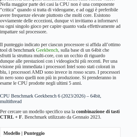
GT 1030
60.3
30W
–
770 (1600 MHz)
Nella maggior parte dei casi la CPU non è una componente
“critica” quando si tratta di videogame, e ad oggi è preferibile
Ryzen 3 3200G
47.1
65W
–
Intel UHD Graphics
avere frequenze elevate piuttosto che molti core. Esistono
37.8
Alder Lake
64EUS (1250 MHz)
ovviamente delle eccezioni, dunque vi invitiamo a informarvi
su ogni singolo gioco per capire quanto vada effettivamente ad
impattare sul processore.
Intel UHD Graphics
33.1
Alder Lake
64EUS (1100 MHz)
Il punteggio indicato per ciascun processore si affida all’ottimo
Intel UHD Graphics
tool di benchmark
Geekbench
, sulla base di un 64bit che
18.1
Comet Lake
630 (1250 MHz)
sfrutti la struttura multi-core, con un occhio di riguardo
dunque alle prestazioni con i videogiochi più recenti. Per una
visione più immediata i processori Intel sono stati colorati in
Intel UHD Graphics
17.8
Comet Lake
blu, i processori AMD sono invece in rosso scuro. I processori
630 (1200 MHz)
in nero sono quelli non più in produzione. Si prenderanno in
esame le CPU prodotte negli ultimi 5 anni.
Intel UHD Graphics
17.4
Comet Lake
630 (1150 MHz)
CPU Benchmark Geekbench 6 (2023/2026) – 64bit,
multithread
Intel UHD Graphics
16.7
Comet Lake
630 (1100 MHz)
Per cercare un modello specifico usa la
combinazione di tasti
CTRL + F
. Benchmark utilizzato da Gennaio 2023.
Intel UHD Graphics
17.6
Kaby Lake
620 (1150 MHz)
Modello | Punteggio
Intel UHD Graphics