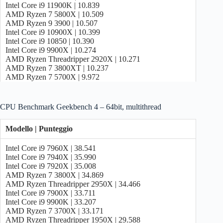
Intel Core i9 11900K | 10.839
AMD Ryzen 5 8500G | 10.859
AMD Ryzen 7 5800X | 10.509
Intel Core i5 13400F | 10.675
AMD Ryzen 9 3900 | 10.507
Intel Core i7 12700 | 10.507
Intel Core i9 10900X | 10.399
Intel Core i5 13400 | 10.442
Intel Core i9 10850 | 10.390
Intel Core i5 12600 | 9.881
Intel Core i9 9900X | 10.274
Intel Core i5 12500 | 9.107
AMD Ryzen Threadripper 2920X | 10.271
Intel Core i5 12400F | 8.850
AMD Ryzen 7 3800XT | 10.237
Intel Core i5 12400 | 8.820
AMD Ryzen 7 5700X | 9.972
Intel Core i3 14100F
| 8.267
Intel Core i7 11700K | 9.920
Intel Core i3 13100F | 7.758
Intel Core i9 9900KS | 9.802
Intel Core i3 12100F | 7.442
AMD Ryzen 7 5700G | 9.602
Intel Core i3 14100
| 7.434
CPU Benchmark Geekbench 4 – 64bit, multithread
Intel Core i9 10900 | 9.508
Intel Core i3 13100 | 7.320
Intel Core i7 9800X | 9.507
Intel Core i3 12100 | 6.872
Modello | Punteggio
AMD Ryzen 7 3800X | 9.149
AMD Ryzen 7 3700X | 8.940
Intel Core i9 7960X | 38.541
Intel Core i7 11700 | 8.801
Intel Core i9 7940X | 35.990
Intel Core i9 9900K | 8.710
Intel Core i9 7920X | 35.008
Intel Core i9 9900 | 8.273
AMD Ryzen 7 3800X | 34.869
AMD Ryzen 5 5600X | 8.174
AMD Ryzen Threadripper 2950X | 34.466
Intel Core i5 11600K | 8.086
Intel Core i9 7900X | 33.711
Intel Core i7 10700K | 8.039
Intel Core i9 9900K | 33.207
AMD Ryzen 5 5600 | 7.809
AMD Ryzen 7 3700X | 33.171
Intel Core i7 9700K | 7.456
AMD Ryzen Threadripper 1950X | 29.588
AMD Ryzen 7 2700X | 7.353