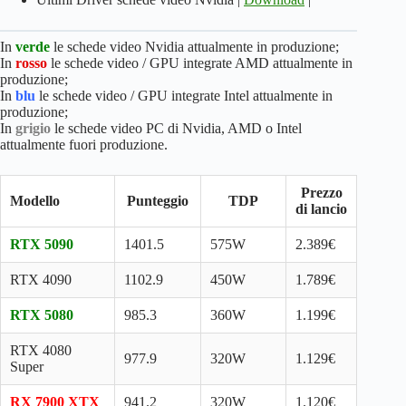
In
verde
le schede video Nvidia attualmente in produzione;
In
rosso
le schede video / GPU integrate AMD attualmente in
produzione;
In
blu
le schede video / GPU integrate Intel attualmente in
produzione;
In
grigio
le schede video PC di Nvidia, AMD o Intel
attualmente fuori produzione.
Prezzo
Modello
Punteggio
TDP
di lancio
RTX 5090
1401.5
575W
2.389€
RTX 4090
1102.9
450W
1.789€
RTX 5080
985.3
360W
1.199€
RTX 4080
977.9
320W
1.129€
Super
RX 7900 XTX
941.2
320W
1.120€