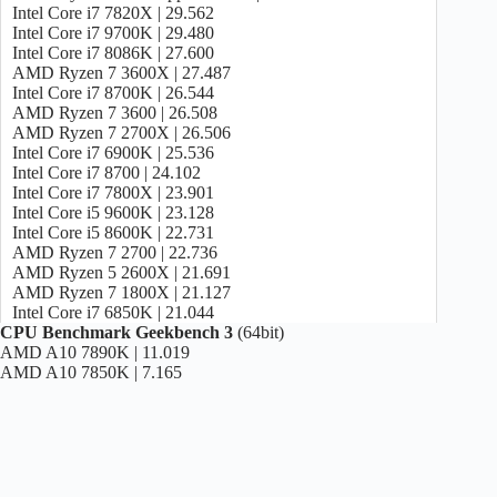
Intel Core i7 7820X | 29.562
AMD Ryzen 5 5600G | 7.322
Intel Core i7 9700K | 29.480
Intel Core i5 11600 | 7183
Intel Core i7 8086K | 27.600
AMD Ryzen 5 5500 | 7.146
AMD Ryzen 7 3600X | 27.487
AMD Ryzen 5 3600X | 7.142
Intel Core i7 8700K | 26.544
Intel Core i5 11400 | 7.141
AMD Ryzen 7 3600 | 26.508
Intel Core i7 8086K | 7.121
AMD Ryzen 7 2700X | 26.506
Intel Core i5 10600 | 7.100
Intel Core i7 6900K | 25.536
Intel Core i7 9700 | 6.997
Intel Core i7 8700 | 24.102
AMD Ryzen 5 3600 | 6.894
Intel Core i7 7800X | 23.901
Intel Core i7 8700K | 6.753
Intel Core i5 9600K | 23.128
AMD Ryzen 7 2700 | 6.286
Intel Core i5 8600K | 22.731
Intel Core i5 10500 | 6.099
AMD Ryzen 7 2700 | 22.736
Intel Core i7 8700 | 5.952
AMD Ryzen 5 2600X | 21.691
AMD Ryzen 5 2600X | 5.951
AMD Ryzen 7 1800X | 21.127
Intel Core i5 8600K | 5.818
Intel Core i7 6850K | 21.044
Intel Core i5 10400 | 5.728
CPU Benchmark Geekbench 3
AMD Ryzen 7 1700X | 20.600
(64bit)
Intel Core i5 9600K | 5.650
AMD A10 7890K | 11.019
AMD Ryzen 5 2600 | 20.562
AMD Ryzen 5 2600 | 5.410
AMD A10 7850K | 7.165
Intel Core i7 6800K | 20.419
Intel Core i5 9400 | 4.496
AMD Ryzen 7 1700 | 19.477
AMD Ryzen 5 3400G | 3.583
Intel Core i5 8500 | 18.939
AMD Ryzen 5 2400G | 3.084
AMD Ryzen 7 1600X | 18.900
AMD Ryzen 5 3200G | 2.969
Intel Core i5 9400 | 18.774
AMD Ryzen 5 2200G | 2.763
Intel Core i5 8400 | 18.541
Intel Core i7 7700K | 18.446