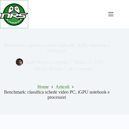
Salta
al
contenuto
Benchmark: classifica schede video PC, iGPU notebook e
processori
Dario Naares Scarpello
Marzo 23, 2026
Articoli
,
Risorse
40 commenti
Home
Articoli
Benchmark: classifica schede video PC, iGPU notebook e
processori