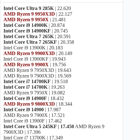
17.1
Kaby Lake
620 (1100 MHz)
Intel Core Ultra 9 285K
| 22.620
AMD Ryzen 9 9950X3D
| 22.127
Intel UHD Graphics
AMD Ryzen 9 9950X
| 21.481
16
Kaby Lake
620 (1000 MHz)
Intel Core i9 14900K
| 20.874
Intel Core i9 14900KF
| 20.745
Intel UHD Graphics
Intel Core Ultra 7 265K
| 20.591
10
Intel 6th Gen
610
Intel Core Ultra 7 265KF
| 20.358
Intel Core i9 13900K | 20.183
AMD Ryzen 9 9900X3D
| 20.149
Intel Core i9 13900KF | 19.943
AMD Ryzen 9 9900X
| 19.756
AMD Ryzen 9 7950X3D | 19.643
AMD Ryzen 9 7900X3D | 19.569
Intel Core i7 14700KF
| 19.518
Intel Core i7 14700K
| 19.263
AMD Ryzen 9 7950X | 19.082
Intel Core i9 14900F
| 18.432
AMD Ryzen 9 9800X3D
| 18.344
Intel Core i9 14900
| 17.987
AMD Ryzen 9 7900X | 17.521
Intel Core i9 13900F | 17.462
Intel Core Ultra 5 245KF | 17.450
AMD Ryzen 9
7900X3D | 17.396
Intel Core i7 13700K | 17.349