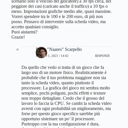
scenario solo il veicolo del giocatore) a 30 fps circa, nel
peggiore dei casi (caricato anche il traffico) a 10 fps o
meno. Impostazioni grafiche medio alte, quasi massime.
Vorrei spendere tra le 100 e le 200 euro, di più non
posso. Pensavo di intervenire sulla scheda video, ma
accetto qualsiasi consiglio.
Puoi aiutarmi?
Grazie!
Dario "Naares" Scarpello
MARZO 1, 2021 / 14:02
RISPONDI
Da quello che vedo si tratta di un gioco che fa
largo uso di un motore fisico. Realisticamente è
probabile che il tuo problema maggiore non sia
tanto la scheda video, quanto piuttosto il
processore. La grafica del gioco mi sembra molto
semplice, pochi poligoni, pochi effetti e texture
non troppo dettagliate. Credo che il grosso del
lavoro lo faccia la CPU. Se cambi la scheda video
avresti con ogni probabilità un miglioramento, ma
forse per questo gioco specifico sarebbe più
opportuno sistemare un po’ il processore.
Purtroppo con la tua configurazione è dura,