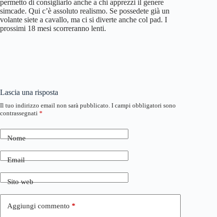
permetto di consigliarlo anche a chi apprezzi il genere
simcade. Qui c’è assoluto realismo. Se possedete già un
volante siete a cavallo, ma ci si diverte anche col pad. I
prossimi 18 mesi scorreranno lenti.
Lascia una risposta
Il tuo indirizzo email non sarà pubblicato.
I campi obbligatori sono
contrassegnati
*
Nome
Email
Sito web
Aggiungi commento
*