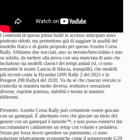
I contenuti di questa prima build in accesso anticipato sono
piuttosto ridotti, ma permettono già di saggiare la qualità del
modello fisico e di guida proposto per questo Assetto Corsa
Rally. Abbiamo due tracciati, uno su sterrato/brecciolino e uno
su asfalto, da mettere alla prova con una manciata di auto che
includono sia modelli classici dei tempi andati (sì, ci sono
entrambe le nostre Lancia di fiducia, tranquilli), che modelli
più recenti come la Hyundai i20N Rally 2 del 2021 e la
Peugeot 208 Rally4 del 2020. Va da sé che ciascun veicolo si
controlla in maniera molto diversa, restituisce sensazioni
diverse, esprime potenza, stabilità e tenuta in maniere
differenti.
Premetto: Assetto Corsa Rally può certamente essere giocato
con un gamepad. È altrettanto vero che giocare un titolo del
genere con un gamepad è lamorte™, e non posso esimervi dal
raccomandarvi caldamente un setup con volante e pedaliera.
Senza per forza dover spendere un patrimonio, ci sono
soluzioni relativamente economiche come il sempreverde G29