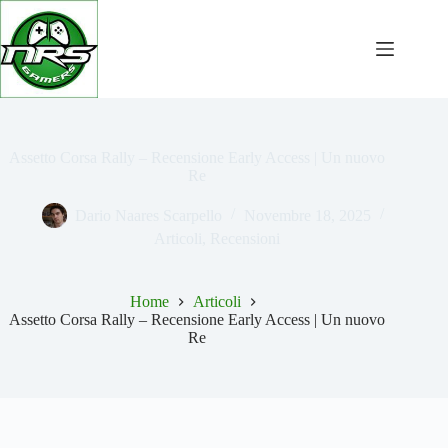
Salta
al
contenuto
Assetto Corsa Rally – Recensione Early Access | Un nuovo
Re
Dario Naares Scarpello
Novembre 18, 2025
Articoli
,
Recensioni
Home
Articoli
Assetto Corsa Rally – Recensione Early Access | Un nuovo
Re