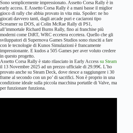
Sono semplicemente impressionato. Assetto Corsa Rally è in
early access. E Assetto Corsa Rally è a mani basse il miglior
gioco di rally che abbia provato in vita mia. Spoiler: ne ho
giocati davvero tanti, dagli arcade puri e caciaroni tipo
Screamer su DOS, ai Colin McRae Rally di PS1,
all’immortale Richard Burns Rally, fino ai franchise più
moderni come DiRT, WRC eccetera eccetera. Quello che gli
sviluppatori di Supernova Games Studios sono riusciti a fare
con le tecnologie di Kunos Simulazioni è francamente
impressionante. E kudos a 505 Games per aver voluto credere
in questo progetto.
Assetto Corsa Rally è stato rilasciato in Early Access
su Steam
il 13 Novembre 2025 ad un prezzo ufficiale di 29.99€. L’ho
provato anche su Steam Deck, dove riesce a raggiungere i 30
frame al secondo con un po’ di sacrifici. Non è proprio in una
condizione ideale sulla piccola macchina portatile di Valve, ma
per funzionare funziona.