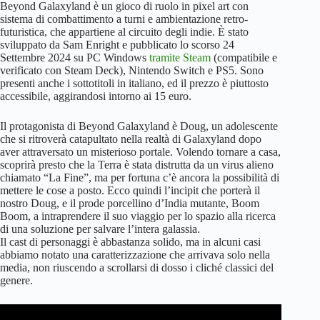
Beyond Galaxyland è un gioco di ruolo in pixel art con
sistema di combattimento a turni e ambientazione retro-
futuristica, che appartiene al circuito degli indie. È stato
sviluppato da Sam Enright e pubblicato lo scorso 24
Settembre 2024 su PC Windows
tramite Steam
(compatibile e
verificato con Steam Deck), Nintendo Switch e PS5. Sono
presenti anche i sottotitoli in italiano, ed il prezzo è piuttosto
accessibile, aggirandosi intorno ai 15 euro.
Il protagonista di Beyond Galaxyland è Doug, un adolescente
che si ritroverà catapultato nella realtà di Galaxyland dopo
aver attraversato un misterioso portale. Volendo tornare a casa,
scoprirà presto che la Terra è stata distrutta da un virus alieno
chiamato “La Fine”, ma per fortuna c’è ancora la possibilità di
mettere le cose a posto. Ecco quindi l’incipit che porterà il
nostro Doug, e il prode porcellino d’India mutante, Boom
Boom, a intraprendere il suo viaggio per lo spazio alla ricerca
di una soluzione per salvare l’intera galassia.
Il cast di personaggi è abbastanza solido, ma in alcuni casi
abbiamo notato una caratterizzazione che arrivava solo nella
media, non riuscendo a scrollarsi di dosso i cliché classici del
genere.