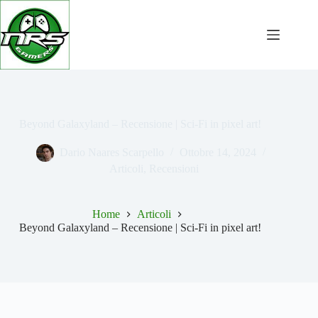
Salta
al
contenuto
Beyond Galaxyland – Recensione | Sci-Fi in pixel art!
Dario Naares Scarpello
Ottobre 14, 2024
Articoli
,
Recensioni
Home
Articoli
Beyond Galaxyland – Recensione | Sci-Fi in pixel art!