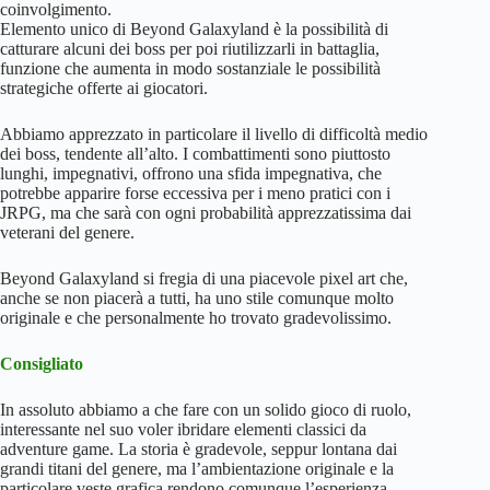
coinvolgimento.
Elemento unico di Beyond Galaxyland è la possibilità di
catturare alcuni dei boss per poi riutilizzarli in battaglia,
funzione che aumenta in modo sostanziale le possibilità
strategiche offerte ai giocatori.
Abbiamo apprezzato in particolare il livello di difficoltà medio
dei boss, tendente all’alto. I combattimenti sono piuttosto
lunghi, impegnativi, offrono una sfida impegnativa, che
potrebbe apparire forse eccessiva per i meno pratici con i
JRPG, ma che sarà con ogni probabilità apprezzatissima dai
veterani del genere.
Beyond Galaxyland si fregia di una piacevole pixel art che,
anche se non piacerà a tutti, ha uno stile comunque molto
originale e che personalmente ho trovato gradevolissimo.
Consigliato
In assoluto abbiamo a che fare con un solido gioco di ruolo,
interessante nel suo voler ibridare elementi classici da
adventure game. La storia è gradevole, seppur lontana dai
grandi titani del genere, ma l’ambientazione originale e la
particolare veste grafica rendono comunque l’esperienza