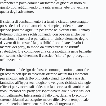
componente poco comune all’interno di giochi di ruolo di
questo tipo, aggiungendo una interessante vibe più vicina a
quella degli adventure.
Il sistema di combattimento è a turni, e ciascun personaggio
possiede la classica barra che si riempie per determinare
quando potremo agire, un po’ come nei vecchi Final Fantasy.
Potremo utilizzare i soliti comandi, con opzioni anche per
scansionare i nemici o per catturarli. Unico elemento degno
davvero di interesse è la possibilità di cambiare al volo i
membri del party, in modo da aumentare le possibilità
strategiche. C’è comunque una certa ripetitività nelle battaglie,
con scontri che diventano il classico “chore” per proseguire
nell’avventura.
Per fortuna, il design dei boss è comunque ottimo, tanto che
gli scontri con questi avversari offrono alcuni tra i momenti
più emozionanti di Beyond Galaxyland. Lo stile varia dal
fantastico all’hyper tecnologico, e vengono richieste strategie
efficaci per vincere tali sfide, con la necessità di cambiare al
volo i membri del party per sopravvivere alle diverse fasi del
combattimento. Interessante il fatto che, durante lo scontro,
saremo chiamati ad eseguire mosse difensive in tempo reale,
contribuendo a incrementare il senso di urgenza e di