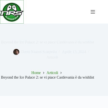
Salta
al
contenuto
Beyond the Ice Palace 2: se vi piace Castlevania è da wishlist
Dario Naares Scarpello
Aprile 13, 2024
Articoli
Home
Articoli
Beyond the Ice Palace 2: se vi piace Castlevania è da wishlist