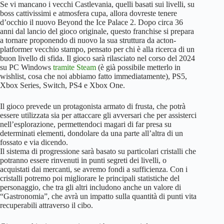
Se vi mancano i vecchi Castlevania, quelli basati sui livelli, su
boss cattivissimi e atmosfera cupa, allora dovreste tenere
d’occhio il nuovo Beyond the Ice Palace 2. Dopo circa 36
anni dal lancio del gioco originale, questo franchise si prepara
a tornare proponendo di nuovo la sua struttura da acton-
platformer vecchio stampo, pensato per chi è alla ricerca di un
buon livello di sfida. Il gioco sarà rilasciato nel corso del 2024
su PC Windows
tramite Steam
(è già possibile metterlo in
wishlist, cosa che noi abbiamo fatto immediatamente), PS5,
Xbox Series, Switch, PS4 e Xbox One.
Il gioco prevede un protagonista armato di frusta, che potrà
essere utilizzata sia per attaccare gli avversari che per assisterci
nell’esplorazione, permettendoci magari di far presa su
determinati elementi, dondolare da una parte all’altra di un
fossato e via dicendo.
Il sistema di progressione sarà basato su particolari cristalli che
potranno essere rinvenuti in punti segreti dei livelli, o
acquistati dai mercanti, se avremo fondi a sufficienza. Con i
cristalli potremo poi migliorare le principali statistiche del
personaggio, che tra gli altri includono anche un valore di
“Gastronomia”, che avrà un impatto sulla quantità di punti vita
recuperabili attraverso il cibo.