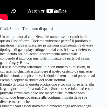
CastleStorm – Tre in uno di qualità
Un ottimo tutorial ci inizierà alle numerose meccaniche di
questo CastleStorm. Diciamo numerose perché il prodotto in
questione riesce a miscelare in maniera intelligente tre diverse
tipologie di gameplay, attingendo dai classici tower defense,
includendo sezioni action a scorrimento orizzontale, e
condendo il tutto con una forte influenza da parte del casual
game Angry Birds.
Di base dovremo affrontare un buon numero di missioni, in
cui saremo chiamati a difendere il nostro castello da una serie
di incursioni, con piccole variazioni sul tema in cui potremo ad
esempio coprire la ritirata dei nostri uomini.
Il punto di forza di questa produzione è ciò che forse terrà alla
larga i giocatori più casual: CastleStorm riesce infatti ad essere
piuttosto stratificato nelle sue meccaniche, mentenendosi
comunque frenetico grazie alla continua miscela delle sue
diverse meccaniche.
Durante i vari assedi dovremo difenderci dagli attacchi degli