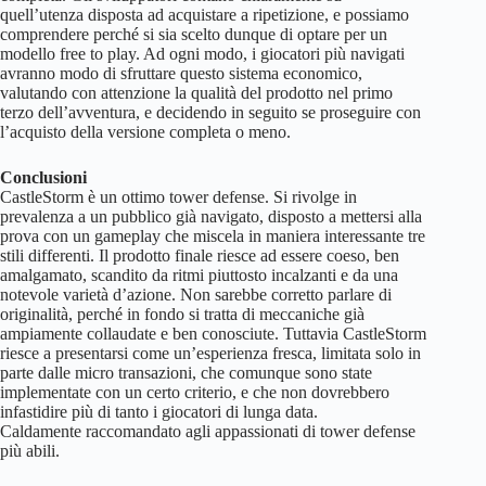
quell’utenza disposta ad acquistare a ripetizione, e possiamo
comprendere perché si sia scelto dunque di optare per un
modello free to play. Ad ogni modo, i giocatori più navigati
avranno modo di sfruttare questo sistema economico,
valutando con attenzione la qualità del prodotto nel primo
terzo dell’avventura, e decidendo in seguito se proseguire con
l’acquisto della versione completa o meno.
Conclusioni
CastleStorm è un ottimo tower defense. Si rivolge in
prevalenza a un pubblico già navigato, disposto a mettersi alla
prova con un gameplay che miscela in maniera interessante tre
stili differenti. Il prodotto finale riesce ad essere coeso, ben
amalgamato, scandito da ritmi piuttosto incalzanti e da una
notevole varietà d’azione. Non sarebbe corretto parlare di
originalità, perché in fondo si tratta di meccaniche già
ampiamente collaudate e ben conosciute. Tuttavia CastleStorm
riesce a presentarsi come un’esperienza fresca, limitata solo in
parte dalle micro transazioni, che comunque sono state
implementate con un certo criterio, e che non dovrebbero
infastidire più di tanto i giocatori di lunga data.
Caldamente raccomandato agli appassionati di tower defense
più abili.