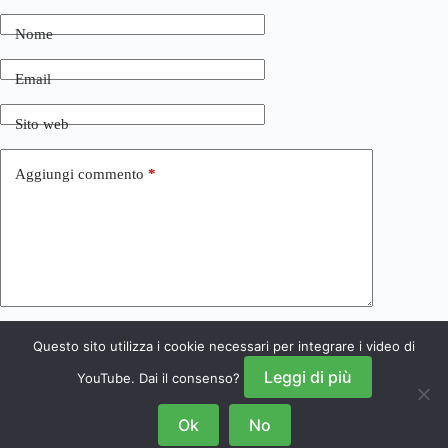
Nome
Email
Sito web
Aggiungi commento
*
Questo sito utilizza i cookie necessari per integrare i video di
Invia commento
Leggi di più
YouTube. Dai il consenso?
Ok
No