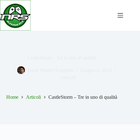
Salta
al
contenuto
CastleStorm – Tre in uno di qualità
Dario Naares Scarpello
Giugno 6, 2014
Articoli
Home
Articoli
CastleStorm – Tre in uno di qualità