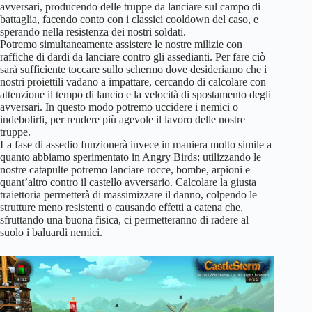
avversari, producendo delle truppe da lanciare sul campo di
battaglia, facendo conto con i classici cooldown del caso, e
sperando nella resistenza dei nostri soldati.
Potremo simultaneamente assistere le nostre milizie con
raffiche di dardi da lanciare contro gli assedianti. Per fare ciò
sarà sufficiente toccare sullo schermo dove desideriamo che i
nostri proiettili vadano a impattare, cercando di calcolare con
attenzione il tempo di lancio e la velocità di spostamento degli
avversari. In questo modo potremo uccidere i nemici o
indebolirli, per rendere più agevole il lavoro delle nostre
truppe.
La fase di assedio funzionerà invece in maniera molto simile a
quanto abbiamo sperimentato in Angry Birds: utilizzando le
nostre catapulte potremo lanciare rocce, bombe, arpioni e
quant’altro contro il castello avversario. Calcolare la giusta
traiettoria permetterà di massimizzare il danno, colpendo le
strutture meno resistenti o causando effetti a catena che,
sfruttando una buona fisica, ci permetteranno di radere al
suolo i baluardi nemici.