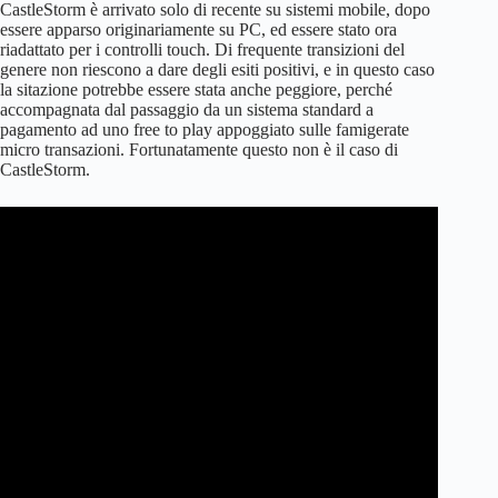
CastleStorm è arrivato solo di recente su sistemi mobile, dopo
essere apparso originariamente su PC, ed essere stato ora
riadattato per i controlli touch. Di frequente transizioni del
genere non riescono a dare degli esiti positivi, e in questo caso
la sitazione potrebbe essere stata anche peggiore, perché
accompagnata dal passaggio da un sistema standard a
pagamento ad uno free to play appoggiato sulle famigerate
micro transazioni. Fortunatamente questo non è il caso di
CastleStorm.