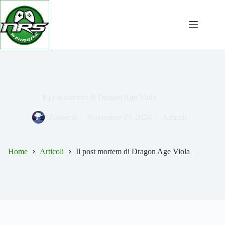
Salta
al
contenuto
Il post mortem di Dragon Age Viola
Zeusecsi
Novembre 19, 2024
Articoli
Home
Articoli
Il post mortem di Dragon Age Viola