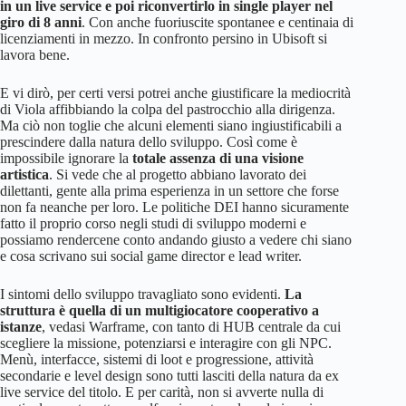
in un live service e poi riconvertirlo in single player nel
giro di 8 anni
. Con anche fuoriuscite spontanee e centinaia di
licenziamenti in mezzo. In confronto persino in Ubisoft si
lavora bene.
E vi dirò, per certi versi potrei anche giustificare la mediocrità
di Viola affibbiando la colpa del pastrocchio alla dirigenza.
Ma ciò non toglie che alcuni elementi siano ingiustificabili a
prescindere dalla natura dello sviluppo. Così come è
impossibile ignorare la
totale assenza di una visione
artistica
. Si vede che al progetto abbiano lavorato dei
dilettanti, gente alla prima esperienza in un settore che forse
non fa neanche per loro. Le politiche DEI hanno sicuramente
fatto il proprio corso negli studi di sviluppo moderni e
possiamo rendercene conto andando giusto a vedere chi siano
e cosa scrivano sui social game director e lead writer.
I sintomi dello sviluppo travagliato sono evidenti.
La
struttura è quella di un multigiocatore cooperativo a
istanze
, vedasi Warframe, con tanto di HUB centrale da cui
scegliere la missione, potenziarsi e interagire con gli NPC.
Menù, interfacce, sistemi di loot e progressione, attività
secondarie e level design sono tutti lasciti della natura da ex
live service del titolo. E per carità, non si avverte nulla di