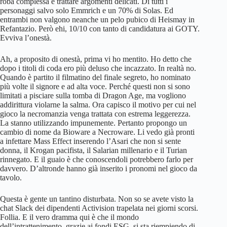
roba complessa e trattare argomenti delicati. Di tutti i
personaggi salvo solo Emmrich e un 70% di Solas. Ed
entrambi non valgono neanche un pelo pubico di Heismay in
Refantazio. Però ehi, 10/10 con tanto di candidatura ai GOTY.
Evviva l’onestà.
Ah, a proposito di onestà, prima vi ho mentito. Ho detto che
dopo i titoli di coda ero più deluso che incazzato. In realtà no.
Quando è partito il filmatino del finale segreto, ho nominato
più volte il signore e ad alta voce. Perché questi non si sono
limitati a pisciare sulla tomba di Dragon Age, ma vogliono
addirittura violarne la salma. Ora capisco il motivo per cui nel
gioco la necromanzia venga trattata con estrema leggerezza.
La stanno utilizzando impunemente. Pertanto propongo un
cambio di nome da Bioware a Necroware. Li vedo già pronti
a infettare Mass Effect inserendo l’Asari che non si sente
donna, il Krogan pacifista, il Salarian millenario e il Turian
rinnegato. E il guaio è che conoscendoli potrebbero farlo per
davvero. D’altronde hanno già inserito i pronomi nel gioco da
tavolo.
Questa è gente un tantino disturbata. Non so se avete visto la
chat Slack dei dipendenti Activision trapelata nei giorni scorsi.
Follia. E il vero dramma qui è che il mondo
dell’intrattenimento, grazie ai fondi ESG, si sta riempiendo di