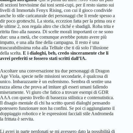
di sezioni brevissime dai toni semi-cupi, per il resto siamo sui
livelli di Immortals Fenyx Rising, con cui il gioco condivide
anche lo stile caricaturale dei personaggi che li rende spesso a
dir poco grotteschi. La storia, eccezion fatta per la prima ora e
le ultime 2, non regala altro che cliché e sbadigli. Roba trita e
ritrita fino alla nausea. Di scelte morali importanti ce ne sono
due: una a metà, che comunque avrebbe potuto avere più
impatto, e una alla fine della campagna. Il resto è una
trascurabilissima roba alla Telltale che ti dà solo l’illusione
della scelta.
E i dialoghi, beh, credo sinceramente che li
avrei preferiti se fossero stati scritti dall’IA.
Ascoltare una conversazione tra due personaggi di Dragon
Age Viola, specie nelle missioni secondarie, è qualcosa di
unico. Imbarazzante è un eufemismo. Sembra di sentire una
razza aliena che prova ad imitare gli esseri umani fallendo
miseramente. Vi giuro che fatico a trovare esempi di GDR
AAA con questo livello di bassezza stilistica e contenutistica.
Il disagio mentale di chi ha scritto questi dialoghi pensando
potessero funzionare non ha confini. Se poi ci aggiungiamo il
doppiaggio robotico e le espressioni facciali stile Andromeda
la frittata è servita.
Li avrei in parte perdonati se mi avessero dato la possibilità di