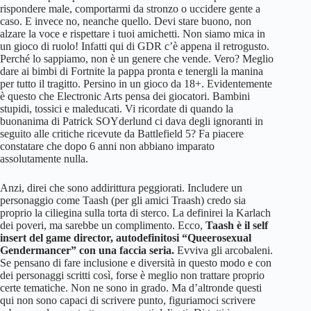
rispondere male, comportarmi da stronzo o uccidere gente a
caso. E invece no, neanche quello. Devi stare buono, non
alzare la voce e rispettare i tuoi amichetti. Non siamo mica in
un gioco di ruolo! Infatti qui di GDR c’è appena il retrogusto.
Perché lo sappiamo, non è un genere che vende. Vero? Meglio
dare ai bimbi di Fortnite la pappa pronta e tenergli la manina
per tutto il tragitto. Persino in un gioco da 18+. Evidentemente
è questo che Electronic Arts pensa dei giocatori. Bambini
stupidi, tossici e maleducati. Vi ricordate di quando la
buonanima di Patrick SOYderlund ci dava degli ignoranti in
seguito alle critiche ricevute da Battlefield 5? Fa piacere
constatare che dopo 6 anni non abbiano imparato
assolutamente nulla.
Anzi, direi che sono addirittura peggiorati. Includere un
personaggio come Taash (per gli amici Traash) credo sia
proprio la ciliegina sulla torta di sterco. La definirei la Karlach
dei poveri, ma sarebbe un complimento. Ecco,
Taash è il self
insert del game director, autodefinitosi “Queerosexual
Gendermancer” con una faccia seria.
Evviva gli arcobaleni.
Se pensano di fare inclusione e diversità in questo modo e con
dei personaggi scritti così, forse è meglio non trattare proprio
certe tematiche. Non ne sono in grado. Ma d’altronde questi
qui non sono capaci di scrivere punto, figuriamoci scrivere