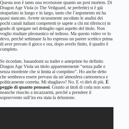
Questa non è tanto una recensione quanto un post mortem. Di
Dragon Age Viola (o The Veilguard, se preferite) si è già
straparlato in lungo e in largo, tanto che l’argomento mi ha
quasi stancato. Avrete sicuramente ascoltato le analisi dei
pochi canali italiani competenti (e sapete a chi mi riferisco) in
grado di spiegare nel dettaglio ogni aspetto del titolo. Non
voglio risultare pleonastico né tedioso. Ma questo video ve lo
devo, perché settimane fa ho espresso un parere scettico prima
di aver provato il gioco e ora, dopo averlo finito, il quadro è
completo.
Se ricordate, basandomi su trailer e anteprime ho definito
Dragon Age Viola un titolo apparentemente “senza palle e
senza mordente che si limita al compitino”. Ho anche detto
che sembrava essere pervaso da un’atmosfera cartoonesca e
politicamente corretta. Mi sbagliavo? No. E vi dirò di più.
È
peggio di quanto pensassi
. Giunto ai titoli di coda non sono
neanche riuscito a incazzarmi, perché a prendere il
sopravvento sull’ira era stata la delusione.