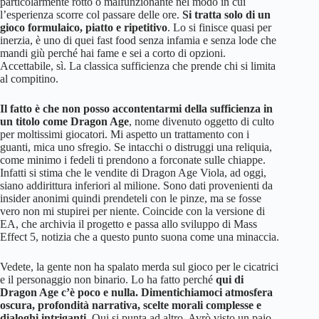
particolarmente rotto o malfunzionante nel modo in cui
l’esperienza scorre col passare delle ore.
Si tratta solo di un
gioco formulaico, piatto e ripetitivo
. Lo si finisce quasi per
inerzia, è uno di quei fast food senza infamia e senza lode che
mandi giù perché hai fame e sei a corto di opzioni.
Accettabile, sì. La classica sufficienza che prende chi si limita
al compitino.
Il fatto è che non posso accontentarmi della sufficienza in
un titolo come Dragon Age
, nome divenuto oggetto di culto
per moltissimi giocatori. Mi aspetto un trattamento con i
guanti, mica uno sfregio. Se intacchi o distruggi una reliquia,
come minimo i fedeli ti prendono a forconate sulle chiappe.
Infatti si stima che le vendite di Dragon Age Viola, ad oggi,
siano addirittura inferiori al milione. Sono dati provenienti da
insider anonimi quindi prendeteli con le pinze, ma se fosse
vero non mi stupirei per niente. Coincide con la versione di
EA, che archivia il progetto e passa allo sviluppo di Mass
Effect 5, notizia che a questo punto suona come una minaccia.
Vedete, la gente non ha spalato merda sul gioco per le cicatrici
e il personaggio non binario. Lo ha fatto perché
qui di
Dragon Age c’è poco e nulla. Dimentichiamoci atmosfera
oscura, profondità narrativa, scelte morali complesse e
dialoghi intriganti.
Qui si punta ad altro. Avrò visto un paio