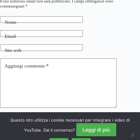
Il tuo indirizzo email non sarà pubblicato.
I campi obbligatori sono
contrassegnati
*
Nome
Email
Sito web
Aggiungi commento
*
Questo sito utilizza i cookie necessari per integrare i video di
Invia commento
Leggi di più
YouTube. Dai il consenso?