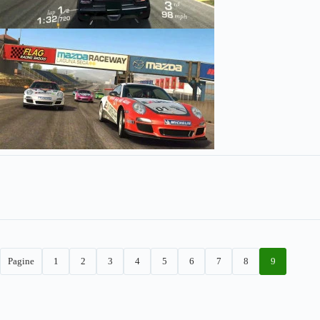
Pagine
1
2
3
4
5
6
7
8
9