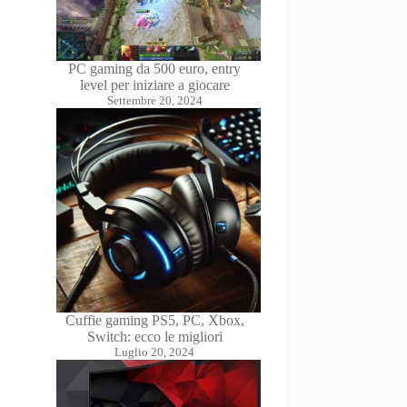
PC gaming da 500 euro, entry
level per iniziare a giocare
Settembre 20, 2024
Cuffie gaming PS5, PC, Xbox,
Switch: ecco le migliori
Luglio 20, 2024