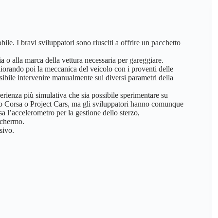
ile. I bravi sviluppatori sono riusciti a offrire un pacchetto
a o alla marca della vettura necessaria per gareggiare.
liorando poi la meccanica del veicolo con i proventi delle
ibile intervenire manualmente sui diversi parametri della
erienza più simulativa che sia possibile sperimentare su
to Corsa o Project Cars, ma gli sviluppatori hanno comunque
 l’accelerometro per la gestione dello sterzo,
schermo.
sivo.