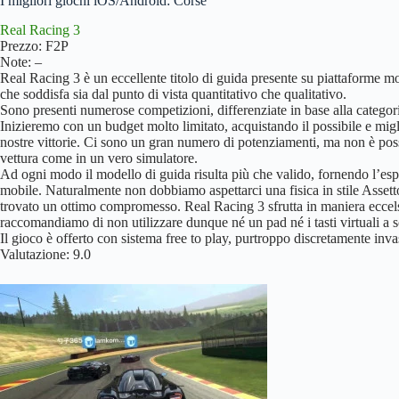
I migliori giochi iOS/Android: Corse
Real Racing 3
Prezzo: F2P
Note: –
Real Racing 3 è un eccellente titolo di guida presente su piattaforme mob
che soddisfa sia dal punto di vista quantitativo che qualitativo.
Sono presenti numerose competizioni, differenziate in base alla categori
Inizieremo con un budget molto limitato, acquistando il possibile e mig
nostre vittorie. Ci sono un gran numero di potenziamenti, ma non è poss
vettura come in un vero simulatore.
Ad ogni modo il modello di guida risulta più che valido, fornendo l’esp
mobile. Naturalmente non dobbiamo aspettarci una fisica in stile Asset
trovato un ottimo compromesso. Real Racing 3 sfrutta in maniera eccelsa
raccomandiamo di non utilizzare dunque né un pad né i tasti virtuali a 
Il gioco è offerto con sistema free to play, purtroppo discretamente inva
Valutazione: 9.0