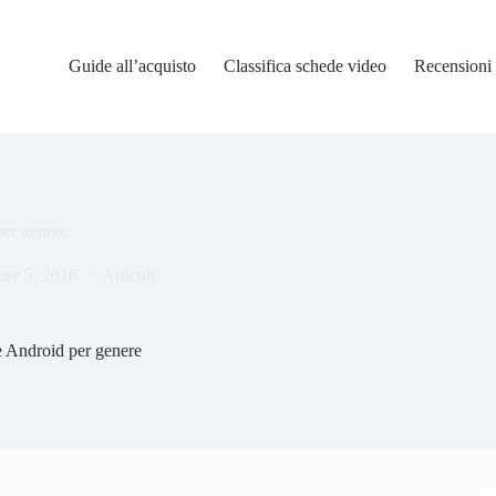
Guide all’acquisto
Classifica schede video
Recensioni
per genere
re 5, 2016
Articoli
 e Android per genere