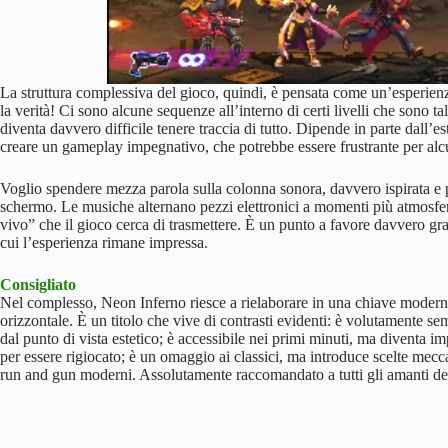
La struttura complessiva del gioco, quindi, è pensata come un’esperienz
la verità! Ci sono alcune sequenze all’interno di certi livelli che sono tal
diventa davvero difficile tenere traccia di tutto. Dipende in parte dall’es
creare un gameplay impegnativo, che potrebbe essere frustrante per alcu
Voglio spendere mezza parola sulla colonna sonora, davvero ispirata e 
schermo. Le musiche alternano pezzi elettronici a momenti più atmosfer
vivo” che il gioco cerca di trasmettere. È un punto a favore davvero gra
cui l’esperienza rimane impressa.
Consigliato
Nel complesso, Neon Inferno riesce a rielaborare in una chiave moderna
orizzontale. È un titolo che vive di contrasti evidenti: è volutamente se
dal punto di vista estetico; è accessibile nei primi minuti, ma diventa
per essere rigiocato; è un omaggio ai classici, ma introduce scelte mec
run and gun moderni. Assolutamente raccomandato a tutti gli amanti de