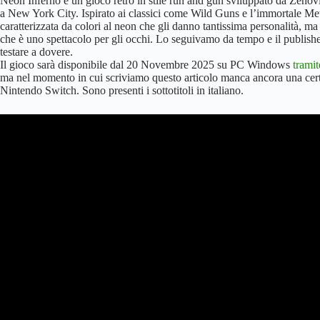
Neon Inferno è un gioco retrò in stile run and gun sviluppato da Zenov
a New York City. Ispirato ai classici come Wild Guns e l’immortale Metal
caratterizzata da colori al neon che gli danno tantissima personalità, ma
che è uno spettacolo per gli occhi. Lo seguivamo da tempo e il publishe
testare a dovere.
Il gioco sarà disponibile dal 20 Novembre 2025 su PC Windows
trami
ma nel momento in cui scriviamo questo articolo manca ancora una certi
Nintendo Switch. Sono presenti i sottotitoli in italiano.