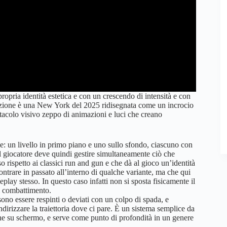
propria identità estetica e con un crescendo di intensità e con
ntazione è una New York del 2025 ridisegnata come un incrocio
ttacolo visivo zeppo di animazioni e luci che creano
ne: un livello in primo piano e uno sullo sfondo, ciascuno con
Il giocatore deve quindi gestire simultaneamente ciò che
 rispetto ai classici run and gun e che dà al gioco un’identità
ontrare in passato all’interno di qualche variante, ma che qui
play stesso. In questo caso infatti non si sposta fisicamente il
di combattimento.
ssono essere respinti o deviati con un colpo di spada, e
indirizzare la traiettoria dove ci pare. È un sistema semplice da
e su schermo, e serve come punto di profondità in un genere