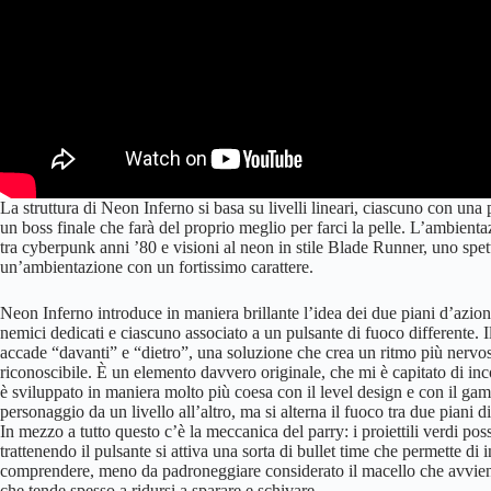
La struttura di Neon Inferno si basa su livelli lineari, ciascuno con una 
un boss finale che farà del proprio meglio per farci la pelle. L’ambie
tra cyberpunk anni ’80 e visioni al neon in stile Blade Runner, uno spe
un’ambientazione con un fortissimo carattere.
Neon Inferno introduce in maniera brillante l’idea dei due piani d’azio
nemici dedicati e ciascuno associato a un pulsante di fuoco differente. 
accade “davanti” e “dietro”, una soluzione che crea un ritmo più nervoso
riconoscibile. È un elemento davvero originale, che mi è capitato di inc
è sviluppato in maniera molto più coesa con il level design e con il game
personaggio da un livello all’altro, ma si alterna il fuoco tra due piani 
In mezzo a tutto questo c’è la meccanica del parry: i proiettili verdi po
trattenendo il pulsante si attiva una sorta di bullet time che permette di 
comprendere, meno da padroneggiare considerato il macello che avvien
che tende spesso a ridursi a sparare e schivare.