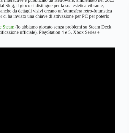
ia Interactive e pubblicato da Retroware, ambientato nel 2025
 Slug, il gioco si distingue per la sua estetica vibrante,
 anche da dettagli visivi creano un’atmosfera retro-futuristica
r ci ha inviato una chiave di attivazione per PC per poterlo
te Steam
(lo abbiamo giocato senza problemi su Steam Deck,
ficazione ufficiale), PlayStation 4 e 5, Xbox Series e