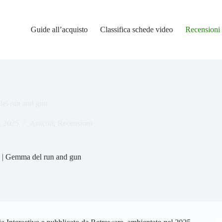
Guide all’acquisto
Classifica schede video
Recensioni
el run and gun
, 2025
Articoli
,
Recensioni
 | Gemma del run and gun