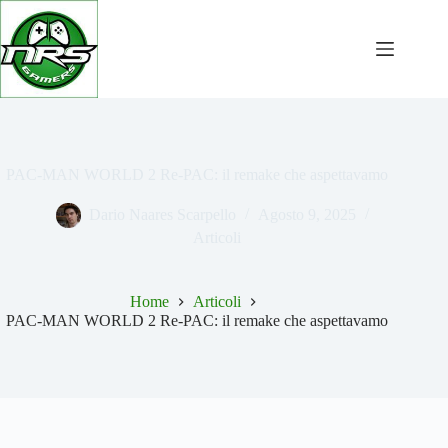
Salta
al
contenuto
PAC-MAN WORLD 2 Re-PAC: il remake che aspettavamo
Dario Naares Scarpello
Agosto 9, 2025
Articoli
Home
Articoli
PAC-MAN WORLD 2 Re-PAC: il remake che aspettavamo