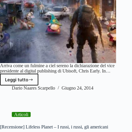
Arriva come un fulmine a ciel sereno la dichiarazione del vice
presidente al digital publishing di Ubisoft, Chris Early. In…
Leggi tutto
Ubisoft
boccia
Dario Naares Scarpello
Giugno 24, 2014
DRM,
inutili
e
dannosi:
Articoli
cambiamento
di
idee
[Recensione] Lifeless Planet – I russi, i russi, gli americani