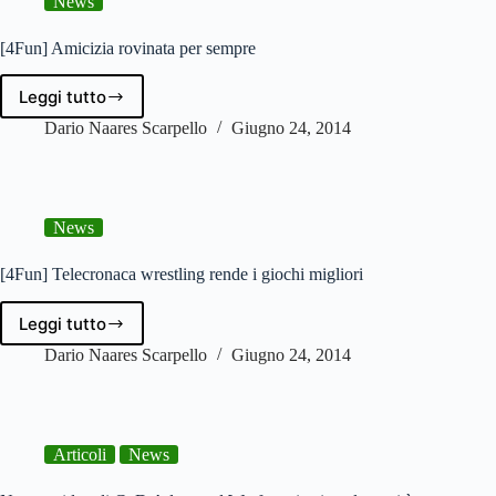
News
la
ninna,
fai
[4Fun] Amicizia rovinata per sempre
la
nanna…
Leggi tutto
[4Fun]
Amicizia
Dario Naares Scarpello
Giugno 24, 2014
rovinata
per
sempre
News
[4Fun] Telecronaca wrestling rende i giochi migliori
Leggi tutto
[4Fun]
Telecronaca
Dario Naares Scarpello
Giugno 24, 2014
wrestling
rende
i
giochi
Articoli
News
migliori