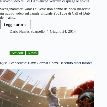
Nuovo video di CoD Advanced Warfare ci spiega le novità
Sledgehammer Games e Activision hanno da poco rilasciato
un nuovo video sul canale ufficiale YouTube di Call of Duty,
dedicato…
Leggi tutto
Nuovo
video
Dario Naares Scarpello
Giugno 24, 2014
di
CoD
Advanced
Warfare
Articoli
News
ci
spiega
le
Ryse 2 cancellato: Crytek ormai a pezzi secondo dieci insider
novità