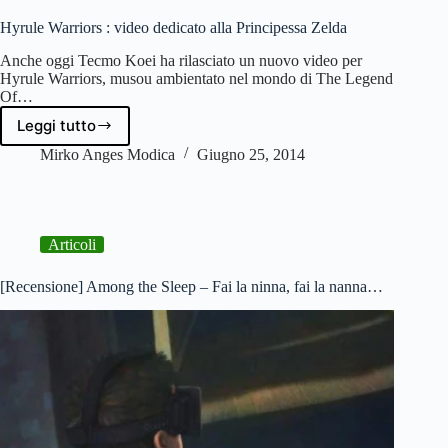
(16
Giugno
Hyrule Warriors : video dedicato alla Principessa Zelda
–
Anche oggi Tecmo Koei ha rilasciato un nuovo video per
22
Hyrule Warriors, musou ambientato nel mondo di The Legend
Giugno)
Of…
Leggi tutto
Hyrule
Warriors
Mirko Anges Modica
Giugno 25, 2014
:
video
dedicato
alla
Articoli
Principessa
Zelda
[Recensione] Among the Sleep – Fai la ninna, fai la nanna…