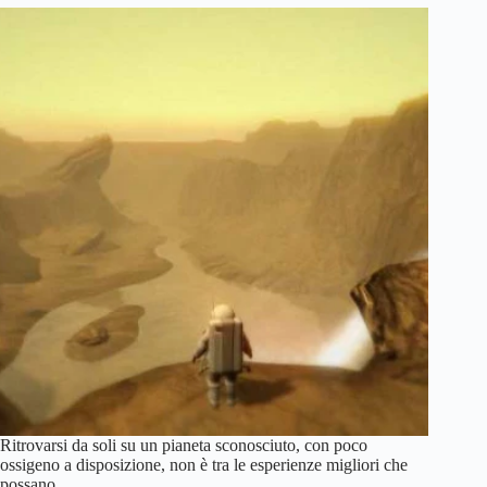
a
180
gradi
Ritrovarsi da soli su un pianeta sconosciuto, con poco
ossigeno a disposizione, non è tra le esperienze migliori che
possano…