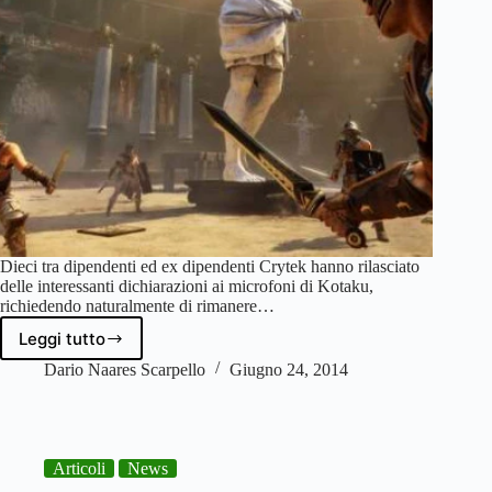
Dieci tra dipendenti ed ex dipendenti Crytek hanno rilasciato
delle interessanti dichiarazioni ai microfoni di Kotaku,
richiedendo naturalmente di rimanere…
Leggi tutto
Ryse
2
Dario Naares Scarpello
Giugno 24, 2014
cancellato:
Crytek
ormai
a
Articoli
News
pezzi