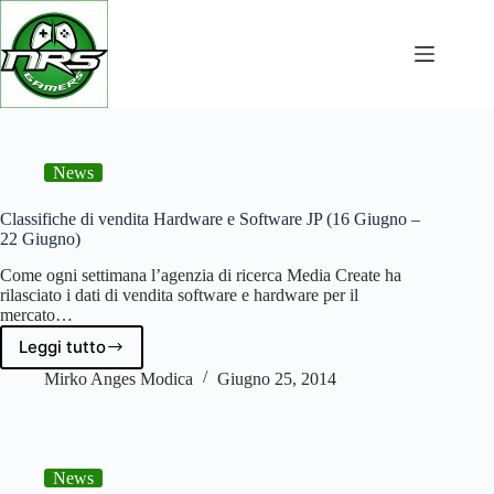
NRSGamers: videogiochi, PC da gaming e guide
Salta
al
contenuto
News
Classifiche di vendita Hardware e Software JP (16 Giugno –
22 Giugno)
Come ogni settimana l’agenzia di ricerca Media Create ha
rilasciato i dati di vendita software e hardware per il
mercato…
Leggi tutto
Classifiche
di
Mirko Anges Modica
Giugno 25, 2014
vendita
Hardware
e
Software
News
JP