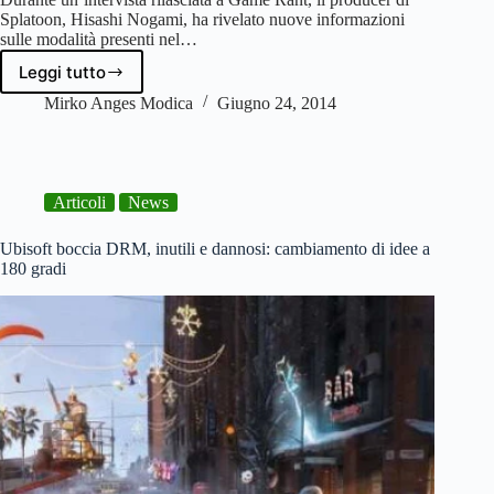
Splatoon, Hisashi Nogami, ha rivelato nuove informazioni
sulle modalità presenti nel…
Leggi tutto
Splatoon
avrà
Mirko Anges Modica
Giugno 24, 2014
il
single
player
Articoli
News
Ubisoft boccia DRM, inutili e dannosi: cambiamento di idee a
180 gradi