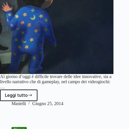
Al giorno d’oggi è difficile trovare delle idee innovative, sia a
livello narrativo che di gameplay, nel campo dei videogiochi:
…
Leggi tutto
[Recensione]
Among
Mastelli
Giugno 25, 2014
the
Sleep
–
Fai