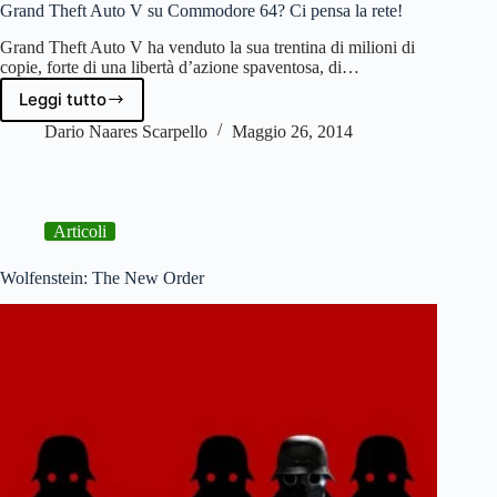
Console
Grand Theft Auto V su Commodore 64? Ci pensa la rete!
Wii
Grand Theft Auto V ha venduto la sua trentina di milioni di
U
copie, forte di una libertà d’azione spaventosa, di…
Leggi tutto
Grand
Theft
Dario Naares Scarpello
Maggio 26, 2014
Auto
V
su
Commodore
Articoli
64?
Ci
pensa
Wolfenstein: The New Order
la
rete!