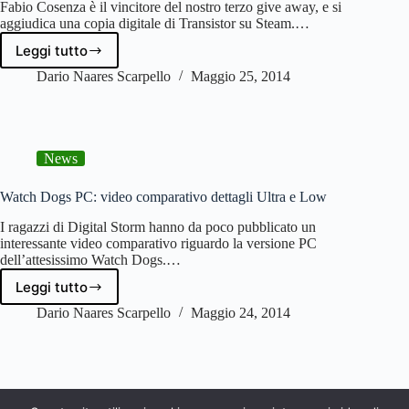
Fabio Cosenza è il vincitore del nostro terzo give away, e si
aggiudica una copia digitale di Transistor su Steam.…
Leggi tutto
Transistor
give
Dario Naares Scarpello
Maggio 25, 2014
away:
Fabio
Cosenza
vince
News
nel
nostro
sorteggio!
Watch Dogs PC: video comparativo dettagli Ultra e Low
I ragazzi di Digital Storm hanno da poco pubblicato un
interessante video comparativo riguardo la versione PC
dell’attesissimo Watch Dogs.…
Leggi tutto
Watch
Dogs
Dario Naares Scarpello
Maggio 24, 2014
PC:
video
comparativo
dettagli
Ultra