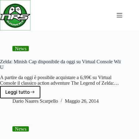
NRSGamers: videogiochi, PC da gaming e guide
Salta
al
contenuto
News
Zelda: Minish Cap disponibile da oggi su Virtual Console Wii
U
A partire da oggi è possibile acquistare a 6,99€ su Virtual
Console il classico action adventure The Legend of Zelda:…
Leggi tutto
Zelda:
Minish
Dario Naares Scarpello
Maggio 26, 2014
Cap
disponibile
da
oggi
News
su
Virtual