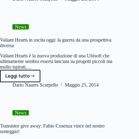
serie
web
Street
Fighter
News
Assassin’s,
episodi
inside
Valiant Hearts in uscita oggi: la guerra da una prospettiva
diversa
Valiant Hearts è la nuova produzione di una Ubisoft che
ultimamente sembra essersi lanciata su progetti piccoli ma
molto ispirati,…
Leggi tutto
Valiant
Hearts
Dario Naares Scarpello
Maggio 25, 2014
in
uscita
oggi:
la
News
guerra
da
una
Transistor give away: Fabio Cosenza vince nel nostro
prospettiva
sorteggio!
diversa