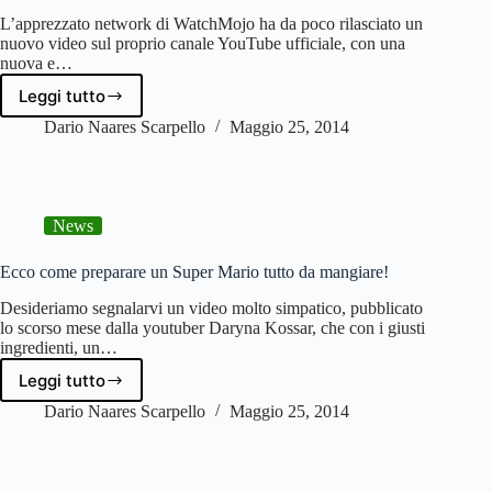
L’apprezzato network di WatchMojo ha da poco rilasciato un
nuovo video sul proprio canale YouTube ufficiale, con una
nuova e…
Leggi tutto
WATCHMOJO
TOP
Dario Naares Scarpello
Maggio 25, 2014
10:
I
peggiori
videogame
News
della
storia
Ecco come preparare un Super Mario tutto da mangiare!
Desideriamo segnalarvi un video molto simpatico, pubblicato
lo scorso mese dalla youtuber Daryna Kossar, che con i giusti
ingredienti, un…
Leggi tutto
Ecco
come
Dario Naares Scarpello
Maggio 25, 2014
preparare
un
Super