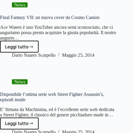
Mario
News
tutto
da
mangiare!
Final Fantasy VII: un nuova cover da Cosmo Canion
Ace Waters è uno YouTuber ancora semi sconosciuto, che ci
auguriamo possa presto acquisire la giusta popolarità. Il nostro
augurio…
Leggi tutto
Final
Fantasy
Dario Naares Scarpello
Maggio 25, 2014
VII:
un
nuova
cover
News
da
Cosmo
Canion
Disponibile l’ottima serie web Street Fighter Assassin’s,
episodi inside
E’ firmata da Machinima, ed è l’eccellente serie web dedicata
a Street Fighter, il classico del genere picchiaduro made in…
Leggi tutto
Disponibile
l’ottima
Dario Naares Scarpello
Maggio 25, 2014