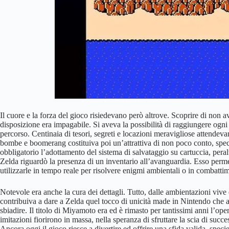
Il cuore e la forza del gioco risiedevano però altrove. Scoprire di non
disposizione era impagabile. Si aveva la possibilità di raggiungere ogn
percorso. Centinaia di tesori, segreti e locazioni meravigliose attendeva
bombe e boomerang costituiva poi un’attrattiva di non poco conto, specie 
obbligatorio l’adottamento del sistema di salvataggio su cartuccia, peralt
Zelda riguardò la presenza di un inventario all’avanguardia. Esso permet
utilizzarle in tempo reale per risolvere enigmi ambientali o in combatti
Notevole era anche la cura dei dettagli. Tutto, dalle ambientazioni viv
contribuiva a dare a Zelda quel tocco di unicità made in Nintendo che 
sbiadire. Il titolo di Miyamoto era ed è rimasto per tantissimi anni l’o
imitazioni fiorirono in massa, nella speranza di sfruttare la scia di succes
Ancora oggi il gioco riesce a divertire ed offrire una sfida valida, sp