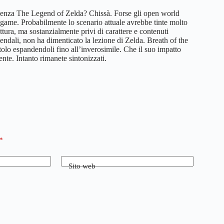
 senza The Legend of Zelda? Chissà. Forse gli open world
 game. Probabilmente lo scenario attuale avrebbe tinte molto
tura, ma sostanzialmente privi di carattere e contenuti
ziendali, non ha dimenticato la lezione di Zelda. Breath of the
tolo espandendoli fino all’inverosimile. Che il suo impatto
te. Intanto rimanete sintonizzati.
*
Sito web