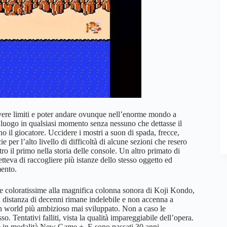
 avere limiti e poter andare ovunque nell’enorme mondo a
i luogo in qualsiasi momento senza nessuno che dettasse il
no il giocatore. Uccidere i mostri a suon di spada, frecce,
per l’alto livello di difficoltà di alcune sezioni che resero
ro il primo nella storia delle console. Un altro primato di
teva di raccogliere più istanze dello stesso oggetto ed
mento.
e e coloratissime alla magnifica colonna sonora di Koji Kondo,
a distanza di decenni rimane indelebile e non accenna a
pen world più ambizioso mai sviluppato. Non a caso le
so. Tentativi falliti, vista la qualità impareggiabile dell’opera.
ecie in modalità New Game +. E sono passati 30 anni.