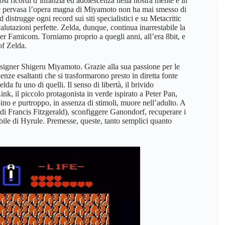
si ricordi d’infanzia ed adolescenza nella nostra mente e in
cui è pervasa l’opera magna di Miyamoto non ha mai smesso di
 distrugge ogni record sui siti specialistici e su Metacritic
alutazioni perfette. Zelda, dunque, continua inarrestabile la
er Famicom. Torniamo proprio a quegli anni, all’era 8bit, e
of Zelda.
signer Shigeru Miyamoto. Grazie alla sua passione per le
enze esaltanti che si trasformarono presto in diretta fonte
da fu uno di quelli. Il senso di libertà, il brivido
Link, il piccolo protagonista in verde ispirato a Peter Pan,
bino e purtroppo, in assenza di stimoli, muore nell’adulto. A
 di Francis Fitzgerald), sconfiggere Ganondorf, recuperare i
abile di Hyrule. Premesse, queste, tanto semplici quanto