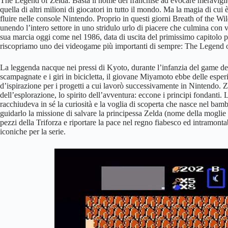
The Legend of Zelda. Basta il nome del franchise ad evocare meraviglio
quella di altri milioni di giocatori in tutto il mondo. Ma la magia di 
fluire nelle console Nintendo. Proprio in questi giorni Breath of the Wild
unendo l’intero settore in uno stridulo urlo di piacere che culmina con v
sua marcia oggi come nel 1986, data di uscita del primissimo capitolo p
riscopriamo uno dei videogame più importanti di sempre: The Legend 
La leggenda nacque nei pressi di Kyoto, durante l’infanzia del game de
scampagnate e i giri in bicicletta, il giovane Miyamoto ebbe delle esperi
d’ispirazione per i progetti a cui lavorò successivamente in Nintendo. Zel
dell’esplorazione, lo spirito dell’avventura: eccone i principi fondanti. 
racchiudeva in sé la curiosità e la voglia di scoperta che nasce nel bam
guidarlo la missione di salvare la principessa Zelda (nome della moglie
pezzi della Triforza e riportare la pace nel regno fiabesco ed intramont
iconiche per la serie.