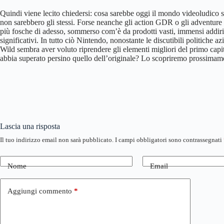
Quindi viene lecito chiedersi: cosa sarebbe oggi il mondo videoludico
non sarebbero gli stessi. Forse neanche gli action GDR o gli adventure
più fosche di adesso, sommerso com’è da prodotti vasti, immensi addirit
significativi. In tutto ciò Nintendo, nonostante le discutibili politiche a
Wild sembra aver voluto riprendere gli elementi migliori del primo capi
abbia superato persino quello dell’originale? Lo scopriremo prossimamen
Lascia una risposta
Il tuo indirizzo email non sarà pubblicato.
I campi obbligatori sono contrassegnati
Nome
Email
Aggiungi commento
*