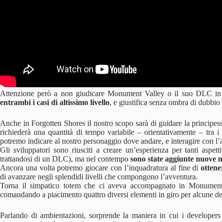
Attenzione però a non giudicare Monument Valley o il suo DLC in 
entrambi i casi di altissimo livello
, e giustifica senza ombra di dubbio 
Anche in Forgotten Shores il nostro scopo sarà di guidare la principessa
richiederà una quantità di tempo variabile – orientativamente – tra i
potremo indicare al nostro personaggio dove andare, e interagire con l’
Gli sviluppatori sono riusciti a creare un’esperienza per tanti aspet
trattandosi di un DLC), ma nel contempo
sono state aggiunte nuove m
Ancora una volta potremo giocare con l’inquadratura al fine di
ottene
di avanzare negli splendidi livelli che compongono l’avventura.
Torna il simpatico totem che ci aveva accompagnato in Monument V
comandando a piacimento quattro diversi elementi in giro per alcune de
Parlando di ambientazioni, sorprende la maniera in cui i developers 