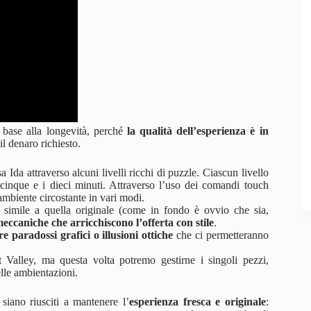
base alla longevità, perché
la qualità dell’esperienza è in
il denaro richiesto.
 Ida attraverso alcuni livelli ricchi di puzzle. Ciascun livello
 cinque e i dieci minuti. Attraverso l’uso dei comandi touch
ambiente circostante in vari modi.
ti simile a quella originale (come in fondo è ovvio che sia,
eccaniche che arricchiscono l’offerta con stile
.
re paradossi grafici o illusioni ottiche
che ci permetteranno
alley, ma questa volta potremo gestirne i singoli pezzi,
lle ambientazioni.
siano riusciti a mantenere l’
esperienza fresca e originale
: