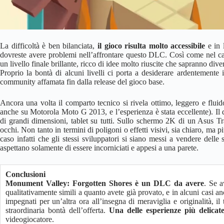
La difficoltà è ben bilanciata,
il gioco risulta molto accessibile
e in 
dovreste avere problemi nell’affrontare questo DLC. Così come nel ca
un livello finale brillante, ricco di idee molto riuscite che sapranno divert
Proprio la bontà di alcuni livelli ci porta a desiderare ardentemente 
community affamata fin dalla release del gioco base.
Ancora una volta il comparto tecnico si rivela ottimo, leggero e flu
anche su Motorola Moto G 2013, e l’esperienza è stata eccellente). Il 
di grandi dimensioni, tablet su tutti. Sullo schermo 2K di un Asus T
occhi. Non tanto in termini di poligoni o effetti visivi, sia chiaro, ma p
caso infatti che gli stessi sviluppatori si siano messi a vendere del
aspettano solamente di essere incorniciati e appesi a una parete.
Conclusioni
Monument Valley: Forgotten Shores è un DLC da avere
. Se a
qualitativamente simili a quanto avete già provato, e in alcuni casi an
impegnati per un’altra ora all’insegna di meraviglia e originalità, 
straordinaria bontà dell’offerta.
Una delle esperienze più delicat
videogiocatore.