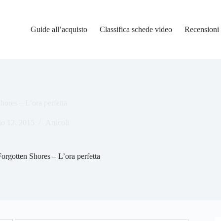
Guide all’acquisto
Classifica schede video
Recensioni
ores – L’ora perfetta
o 12, 2015
Articoli
rgotten Shores – L’ora perfetta