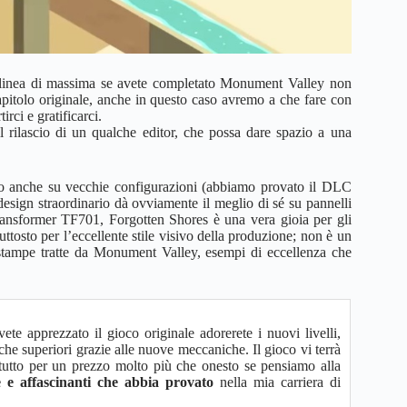
linea di massima se avete completato Monument Valley non
pitolo originale, anche in questo caso avremo a che fare con
irci e gratificarci.
il rilascio di un qualche editor, che possa dare spazio a una
ido anche su vecchie configurazioni (abbiamo provato il DLC
design straordinario dà ovviamente il meglio di sé su pannelli
ransformer TF701, Forgotten Shores è una vera gioia per gli
iuttosto per l’eccellente stile visivo della produzione; non è un
le stampe tratte da Monument Valley, esempi di eccellenza che
vete apprezzato il gioco originale adorerete i nuovi livelli,
che superiori grazie alle nuove meccaniche. Il gioco vi terrà
il tutto per un prezzo molto più che onesto se pensiamo alla
e e affascinanti che abbia provato
nella mia carriera di