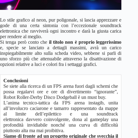
Lo stile grafico al neon, pur poligonale, si lascia apprezzare e
gode di una certa sintonia con l’eccezionale soundtrack
elettronica che ravviverà ogni incontro e darà la giusta carica
per rendere al meglio.
Si tenga però conto che
il titolo non è proprio leggerissimo
e, specie se lanciato a dettagli massimi, avrà un carico
inspiegabilmente alto sulla scheda video, sebbene si parli di
uno sforzo più che attenuabile attraverso la disattivazione di
opzioni relative a luci e colori fra i settaggi grafici.
Conclusioni
Se siete alla ricerca di un FPS arena fuori dagli schemi che
possa regalarvi ore e ore di divertimento “ignorante”,
Robot Roller-Derby Disco Dodgeball è un must buy.
L’anima tecnico-tattica da FPS arena instagib, unita
all’involucro caciarone e tamarro rappresentato da mappe
al limite dell’epilettico e una soundtrack
elettronica davvero coinvolgente, dona al gameplay una
profondità invidiabile nonché una curva di difficoltà
piuttosto alta ma mai proibitiva.
Siamo di fronte ad un progetto originale che svecchia il