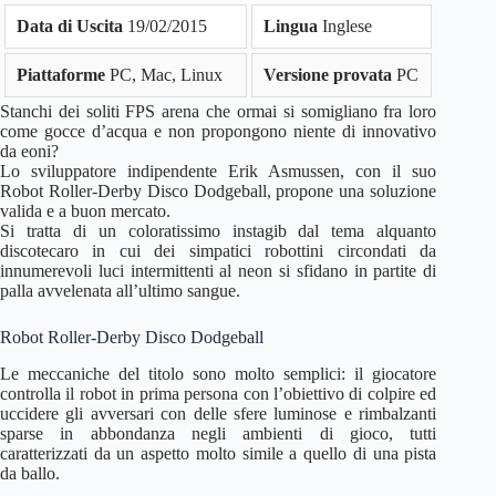
Data di Uscita
19/02/2015
Lingua
Inglese
Piattaforme
PC, Mac, Linux
Versione provata
PC
Stanchi dei soliti FPS arena che ormai si somigliano fra loro
come gocce d’acqua e non propongono niente di innovativo
da eoni?
Lo sviluppatore indipendente Erik Asmussen, con il suo
Robot Roller-Derby Disco Dodgeball, propone una soluzione
valida e a buon mercato.
Si tratta di un coloratissimo instagib dal tema alquanto
discotecaro in cui dei simpatici robottini circondati da
innumerevoli luci intermittenti al neon si sfidano in partite di
palla avvelenata all’ultimo sangue.
Robot Roller-Derby Disco Dodgeball
Le meccaniche del titolo sono molto semplici: il giocatore
controlla il robot in prima persona con l’obiettivo di colpire ed
uccidere gli avversari con delle sfere luminose e rimbalzanti
sparse in abbondanza negli ambienti di gioco, tutti
caratterizzati da un aspetto molto simile a quello di una pista
da ballo.