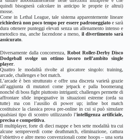
a slittare abbondantemente nelle direzioni intraprese e che
quindi bisognerà calcolare in anticipo le proprie (e altrui)
mosse.
Come in Lethal League, tale sistema apparentemente lineare
richiederà non poco tempo per essere padroneggiato
e sarà
dura ottenere punteggi elevati senza un allenamento intenso e
metodico ma, anche facendone a meno,
il divertimento sarà
assicurato
.
Diversamente dalla concorrenza,
Robot Roller-Derby Disco
Dodgeball svolge un ottimo lavoro nell’ambito single
player
.
Quattro le modalità rivolte al giocatore singolo: training,
arcade, challenges e bot match.
L’arcade è ben strutturato e offre una discreta varietà grazie
all’aggiunta di mutatori come jetpack e palla boomerang
nonché di boss fight piuttosto intriganti; challenges permette di
affrontare sfide impegnative in situazioni estreme (orda su
tutte) ma con l’ausilio di power up; infine bot match
costituisce la classica prova pre-online in cui si può simulare
qualsiasi tipo di scontro utilizzando l’
intelligenza artificiale,
precisa e competitiva
.
Il multiplayer, forte di dieci mappe e ben sette modalità tra cui
alcune sempreverdi come deathmatch, eliminazione, cattura
l’obiettivo e altre meno convenzionali come hoops – una sorta