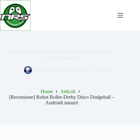
Salta
al
contenuto
[Recensione] Robot Roller-Derby Disco Dodgeball –
Androidi tamarri
Zeusecsi
Marzo 19, 2015
Articoli
Home
Articoli
[Recensione] Robot Roller-Derby Disco Dodgeball –
Androidi tamarri