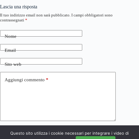
Lascia una risposta
Il tuo indirizzo email non sarà pubblicato.
I campi obbligatori sono
contrassegnati
*
Nome
Email
Sito web
Aggiungi commento
*
Questo sito utilizza i cookie necessari per integrare i video di
Invia commento