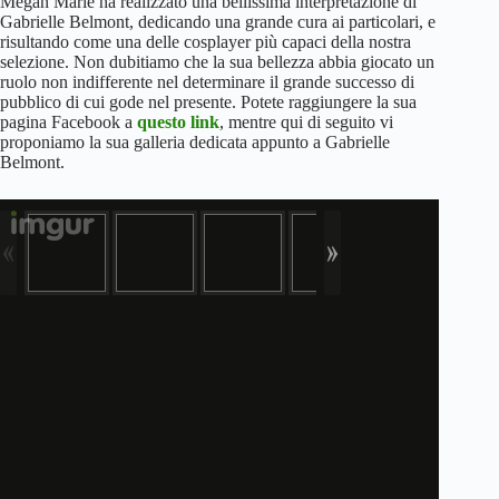
Megan Marie ha realizzato una bellissima interpretazione di
Gabrielle Belmont, dedicando una grande cura ai particolari, e
risultando come una delle cosplayer più capaci della nostra
selezione. Non dubitiamo che la sua bellezza abbia giocato un
ruolo non indifferente nel determinare il grande successo di
pubblico di cui gode nel presente. Potete raggiungere la sua
pagina Facebook a
questo link
, mentre qui di seguito vi
proponiamo la sua galleria dedicata appunto a Gabrielle
Belmont.