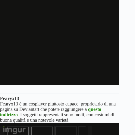
Fearyx13
Fearyx13 è un cosplayer piuttosto capace, proprietario di una
pagina su Deviantart che potete raggiungere a
questo
indirizzo
. I soggetti rappresentati sono molti, con costumi di
buona qualità e una notevole varietà.