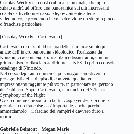
Cosplay Weekly è la nosta rubrica settimanale, che ogni
sabato andrà ad offrire una panoramica sui più interessanti
cosplay a livello internazionale, ovviamente a tema
videoludico, e prendendo in considerazione un singolo gioco
o franchise particolare.
| Cosplay Weekly – Castlevania |
Castlevania è senza dubbio una delle serie in assoluto più
amate dell’intero panorama videoludico. Realizzata da
Konami, ci accompagna ormai da moltissimi anni, con un
primo episodio rilasciato addirittura su NES, la prima console
casalinga di Nintendo.
Nel corso degli anni numerosi personaggi sono divenuti
protagonisti dei vari episodi, con vette qualitative
impressionanti raggiunte più volte, in particolare nel periodo
dei 16bit con Super Castlevania, e in quello dei 32bit con
Symphony of the Night.
Ovvio dunque che siano in tanti i cosplayer decisi a dire la
propria su un franchise così importante, anche perché –
ammettiamolo – il fascino dei vampiri è davvero duro a
morire.
Gabrielle Belmont – Megan Marie