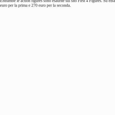
Entrambe le action figures sono esaurite sul sito First 4 Figures. Su eBa
euro per la prima e 270 euro per la seconda.