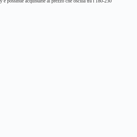
y è possibile acquistarle al prezzo che oscilla tra i 180-230