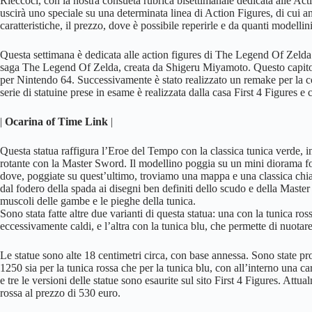
Rieccoci, con la nostra consueta rubrica bisettimanale dedicata alle Ac
uscirà uno speciale su una determinata linea di Action Figures, di cui a
caratteristiche, il prezzo, dove è possibile reperirle e da quanti modellin
Questa settimana è dedicata alle action figures di The Legend Of Zelda O
saga The Legend Of Zelda, creata da Shigeru Miyamoto. Questo capitol
per Nintendo 64. Successivamente è stato realizzato un remake per la 
serie di statuine prese in esame è realizzata dalla casa First 4 Figures e
|
Ocarina of Time Link
|
Questa statua raffigura l’Eroe del Tempo con la classica tunica verde, in
rotante con la Master Sword. Il modellino poggia su un mini diorama f
dove, poggiate su quest’ultimo, troviamo una mappa e una classica chi
dal fodero della spada ai disegni ben definiti dello scudo e della Maste
muscoli delle gambe e le pieghe della tunica.
Sono stata fatte altre due varianti di questa statua: una con la tunica ro
eccessivamente caldi, e l’altra con la tunica blu, che permette di nuotare
Le statue sono alte 18 centimetri circa, con base annessa. Sono state pro
1250 sia per la tunica rossa che per la tunica blu, con all’interno una car
e tre le versioni delle statue sono esaurite sul sito First 4 Figures. Attu
rossa al prezzo di 530 euro.