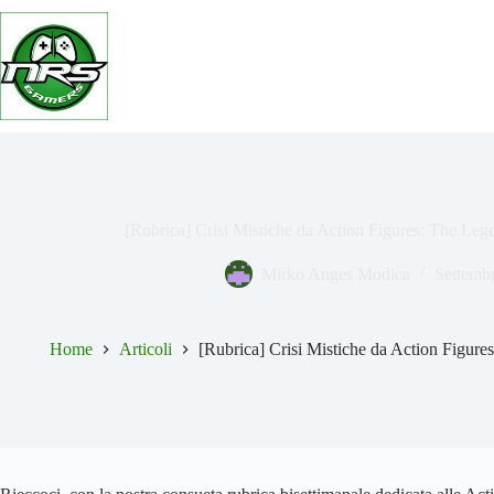
Salta
al
contenuto
[Rubrica] Crisi Mistiche da Action Figures: The Le
Mirko Anges Modica
Settemb
Home
Articoli
[Rubrica] Crisi Mistiche da Action Figur