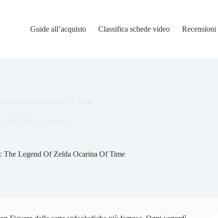
Guide all’acquisto
Classifica schede video
Recensioni
gend Of Zelda Ocarina Of Time
re 19, 2014
Articoli
es: The Legend Of Zelda Ocarina Of Time