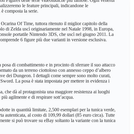
tion Figures delle serie videoludiche più famose. Ogni venerdì
nalizzeremo le feature principali, indicandone le
i è composta la serie.
carina Of Time, tuttora ritenuto il miglior capitolo della
o di Zelda uscì originariamente nel Natale 1998, in Europa,
console portatile Nintendo 3DS, che uscì nel giugno 2011. La
 comprende 6 figure più due varianti in versione esclusiva.
 posa di combattimento e in procinto di sferrare il suo attacco
ormato da un terreno ciottoloso con annesso ceppo d’albero
ave dei Dungeon. I dettagli come sempre sono molto curati,
r Sword. La posa è stata impostata per mettere in evidenza i
ssa, che dà al protagonista una maggiore resistenza ai luoghi
 più agilmente e di respirare sott’acqua.
dotte in quantità limitate, 2,500 esemplari per la tunica verde,
ta autenticata, al costo di 109,99 dollari (85 euro circa). Tutte
almente si può trovare su eBay soltanto la variante con la tunica