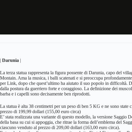
|
Darunia
|
La terza statua rappresenta la figura possente di Darunia, capo del vill
Montain. Ama la musica, i balli scatenati e si preoccupa profondamente
per Link, dopo che quest’ultimo ha aiutato il suo popolo in difficoltà. Da
dalla postura da guerriero forte e coraggioso. La definizione dei muscoli
barba e i capelli sono decisamente ben riprodotti.
La statua è alta 38 centimetri per un peso di ben 5 KG e ne sono state cr
prezzo di 199,99 dollari (155,00 euro circa)
E’ stata realizzata una variante di questo modello, la versione Saggio De
della basa su cui si appoggia, che ritrae la forma dell’emblema del Sa
ciascuno venduto al prezzo di 209,00 dollari (163,00 euro circa).