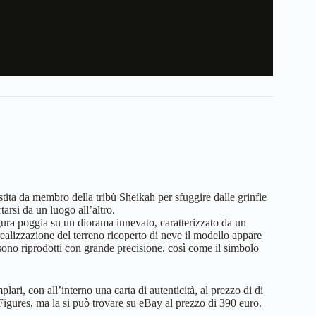
tita da membro della tribù Sheikah per sfuggire dalle grinfie
arsi da un luogo all’altro.
gura poggia su un diorama innevato, caratterizzato da un
realizzazione del terreno ricoperto di neve il modello appare
ia sono riprodotti con grande precisione, così come il simbolo
lari, con all’interno una carta di autenticità, al prezzo di di
4 Figures, ma la si può trovare su eBay al prezzo di 390 euro.