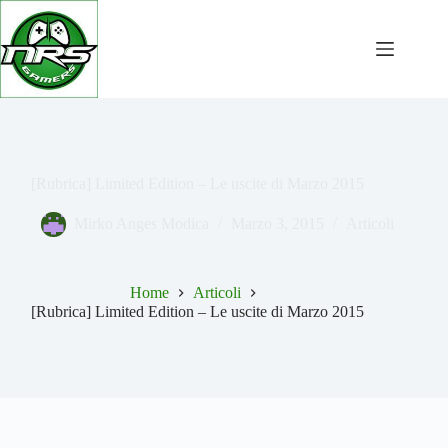
Salta
al
contenuto
[Rubrica] Limited Edition – Le uscite di Marzo 2015
Mirko Anges Modica
Marzo 3, 2015
Articoli
Home
Articoli
[Rubrica] Limited Edition – Le uscite di Marzo 2015