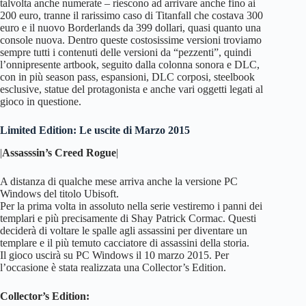
talvolta anche numerate – riescono ad arrivare anche fino ai
200 euro, tranne il rarissimo caso di Titanfall che costava 300
euro e il nuovo Borderlands da 399 dollari, quasi quanto una
console nuova. Dentro queste costosissime versioni troviamo
sempre tutti i contenuti delle versioni da “pezzenti”, quindi
l’onnipresente artbook, seguito dalla colonna sonora e DLC,
con in più season pass, espansioni, DLC corposi, steelbook
esclusive, statue del protagonista e anche vari oggetti legati al
gioco in questione.
Limited Edition: Le uscite di Marzo 2015
|
Assasssin’s Creed Rogue
|
A distanza di qualche mese arriva anche la versione PC
Windows del titolo Ubisoft.
Per la prima volta in assoluto nella serie vestiremo i panni dei
templari e più precisamente di Shay Patrick Cormac. Questi
deciderà di voltare le spalle agli assassini per diventare un
templare e il più temuto cacciatore di assassini della storia.
Il gioco uscirà su PC Windows il 10 marzo 2015. Per
l’occasione è stata realizzata una Collector’s Edition.
Collector’s Edition: