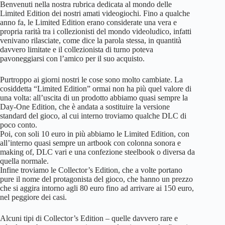
Benvenuti nella nostra rubrica dedicata al mondo delle
Limited Edition dei nostri amati videogiochi. Fino a qualche
anno fa, le Limited Edition erano considerate una vera e
propria rarità tra i collezionisti del mondo videoludico, infatti
venivano rilasciate, come dice la parola stessa, in quantità
davvero limitate e il collezionista di turno poteva
pavoneggiarsi con l’amico per il suo acquisto.
Purtroppo ai giorni nostri le cose sono molto cambiate. La
cosiddetta “Limited Edition” ormai non ha più quel valore di
una volta: all’uscita di un prodotto abbiamo quasi sempre la
Day-One Edition, che è andata a sostituire la versione
standard del gioco, al cui interno troviamo qualche DLC di
poco conto.
Poi, con soli 10 euro in più abbiamo le Limited Edition, con
all’interno quasi sempre un artbook con colonna sonora e
making of, DLC vari e una confezione steelbook o diversa da
quella normale.
Infine troviamo le Collector’s Edition, che a volte portano
pure il nome del protagonista del gioco, che hanno un prezzo
che si aggira intorno agli 80 euro fino ad arrivare ai 150 euro,
nel peggiore dei casi.
Alcuni tipi di Collector’s Edition – quelle davvero rare e