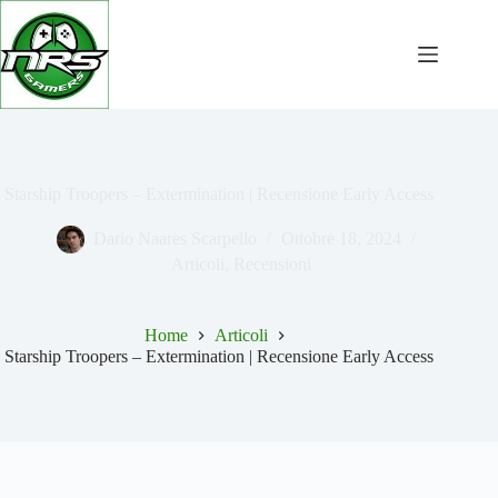
Salta
al
contenuto
Starship Troopers – Extermination | Recensione Early Access
Dario Naares Scarpello
Ottobre 18, 2024
Articoli
,
Recensioni
Home
Articoli
Starship Troopers – Extermination | Recensione Early Access