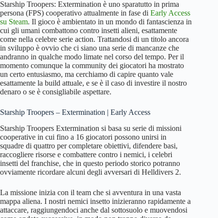
Starship Troopers: Extermination è uno sparatutto in prima
persona (FPS) cooperativo attualmente in fase di
Early Access
su Steam
. Il gioco è ambientato in un mondo di fantascienza in
cui gli umani combattono contro insetti alieni, esattamente
come nella celebre serie action. Trattandosi di un titolo ancora
in sviluppo è ovvio che ci siano una serie di mancanze che
andranno in qualche modo limate nel corso del tempo. Per il
momento comunque la community dei giocatori ha mostrato
un certo entusiasmo, ma cerchiamo di capire quanto vale
esattamente la build attuale, e se è il caso di investire il nostro
denaro o se è consigliabile aspettare.
Starship Troopers – Extermination | Early Access
Starship Troopers Extermination si basa su serie di missioni
cooperative in cui fino a 16 giocatori possono unirsi in
squadre di quattro per completare obiettivi, difendere basi,
raccogliere risorse e combattere contro i nemici, i celebri
insetti del franchise, che in questo periodo storico potranno
ovviamente ricordare alcuni degli avversari di Helldivers 2.
La missione inizia con il team che si avventura in una vasta
mappa aliena. I nostri nemici insetto inizieranno rapidamente a
attaccare, raggiungendoci anche dal sottosuolo e muovendosi