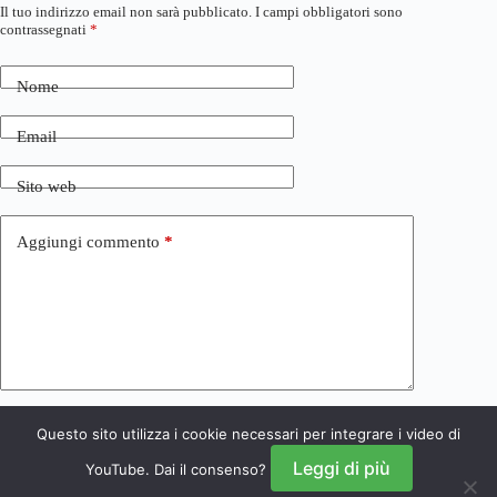
Il tuo indirizzo email non sarà pubblicato.
I campi obbligatori sono
contrassegnati
*
Nome
Email
Sito web
Aggiungi commento
*
Questo sito utilizza i cookie necessari per integrare i video di
Invia commento
Leggi di più
YouTube. Dai il consenso?