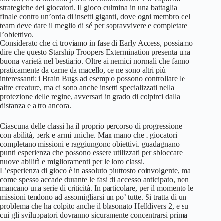
strategiche dei giocatori. Il gioco culmina in una battaglia
finale contro un’orda di insetti giganti, dove ogni membro del
team deve dare il meglio di sé per sopravvivere e completare
l’obiettivo.
Considerato che ci troviamo in fase di Early Access, possiamo
dire che questo Starship Troopers Extermination presenta una
buona varietà nel bestiario. Oltre ai nemici normali che fanno
praticamente da carne da macello, ce ne sono altri più
interessanti: i Brain Bugs ad esempio possono controllare le
altre creature, ma ci sono anche insetti specializzati nella
protezione delle regine, avversari in grado di colpirci dalla
distanza e altro ancora.
Ciascuna delle classi ha il proprio percorso di progressione
con abilità, perk e armi uniche. Man mano che i giocatori
completano missioni e raggiungono obiettivi, guadagnano
punti esperienza che possono essere utilizzati per sbloccare
nuove abilità e miglioramenti per le loro classi.
L’esperienza di gioco è in assoluto piuttosto coinvolgente, ma
come spesso accade durante le fasi di accesso anticipato, non
mancano una serie di criticità. In particolare, per il momento le
missioni tendono ad assomigliarsi un po’ tutte. Si tratta di un
problema che ha colpito anche il blasonato Helldivers 2, e su
cui gli sviluppatori dovranno sicuramente concentrarsi prima