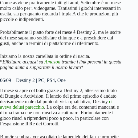
Come avviene praticamente tutti gli anni, Settembre è un mese
molto caldo per i videogame. Tantissimi i giochi interessanti in
uscita, sia per quanto riguarda i tripla A che le produzioni più
piccole o indipendenti.
Probabilmente il piatto forte del mese è Destiny 2, ma le uscite
del mese sapranno soddisfare chiunque e a prescindere dai
gusti, anche in termini di piattaforme di riferimento.
Iniziamo la nostra carrellata in ordine di uscita.
*
Effettuare acquisti su
Amazon
tramite i link presenti in questa
pagina aiuta a supportare il nostro lavoro
*
06/09 – Destiny 2 | PC, PS4, One
Il mese si apre col botto grazie a Destiny 2, attesissimo titolo
di Bungie e Activision. Il lancio del primo episodio è andato
decisamente male dal punto di vista qualitativo, Destiny
ci
aveva delusi parecchio
. La colpa era dei contenuti mancanti e
di una trama che non riusciva a catturare. Fortunatamente il
gioco riuscì a riprendersi poco a poco, in particolare con
l’espansione Il Re dei Corrotti.
Bungie sembra aver ascoltato le lamentele dei fan, e promette