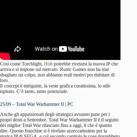
Così come Torchlight,
Hob
potrebbe rivelarsi la nuova IP che
arriva e si impone sul mercato. Runic Games non ha mai
sbagliato un colpo, non abbiamo reali motivi per dubitare di
loro.
Il concept è intrigante, la veste grafica curatissima, lo stile
ispirato. C’è tanto, tanto potenziale.
25/09 – Total War Warhammer II | PC
Anche gli appassionati degli strategici avranno pane per i
propri denti a Settembre. Total War Warhammer II è il seguito
del miglior Total War rilasciato fino a oggi, il che è quanto
dire. Questo franchise si è rivelato azzeccatissimo per la
storica IP di SEGA, e col secondo capitolo le cose dovrebbero