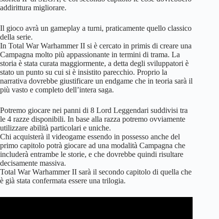
addirittura migliorare.
Il gioco avrà un gameplay a turni, praticamente quello classico
della serie.
In Total War Warhammer II si è cercato in primis di creare una
Campagna molto più appassionante in termini di trama. La
storia è stata curata maggiormente, a detta degli sviluppatori è
stato un punto su cui si è insistito parecchio. Proprio la
narrativa dovrebbe giustificare un endgame che in teoria sarà il
più vasto e completo dell’intera saga.
Potremo giocare nei panni di 8 Lord Leggendari suddivisi tra
le 4 razze disponibili. In base alla razza potremo ovviamente
utilizzare abilità particolari e uniche.
Chi acquisterà il videogame essendo in possesso anche del
primo capitolo potrà giocare ad una modalità Campagna che
includerà entrambe le storie, e che dovrebbe quindi risultare
decisamente massiva.
Total War Warhammer II sarà il secondo capitolo di quella che
è già stata confermata essere una trilogia.