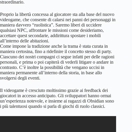
straordinario.
Proprio la libertà concessa al giocatore sta alla base del nuovo
videogame, che consente di calarsi nei panni dei personaggi in
maniera davvero “ruolistica”. Saremo liberi di uccidere
qualsiasi NPC, affrontare le missioni come desideriamo,
accettare quest secondarie, addirittura spostare i mobili
all’interno delle abitazioni.
Come impone la tradizione anche la trama è stata curata in
maniera certosina, fino a ridefinire il concetto stesso di party.
Ciascuno dei nostri compagni ci segue infatti per delle ragioni
personali, e prima o poi capiterà di vederli litigare o andare in
contrasto. C’è inoltre la possibilità che vengano uccisi in
maniera permanente all’interno della storia, in base allo
svolgersi degli eventi.
Il videogame è cresciuto moltissimo grazie ai feedback dei
giocatori in accesso anticipato. Gli sviluppatori hanno ormai
un’esperienza notevole, e insieme ai ragazzi di Obsidian sono
i più talentuosi quando si parla di giochi di ruolo classici.