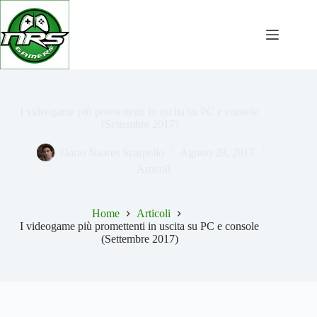
Salta
al
contenuto
I videogame più promettenti in uscita su PC e console
(Settembre 2017)
Dario Naares Scarpello
Agosto 28, 2017
Articoli
Home
Articoli
I videogame più promettenti in uscita su PC e console
(Settembre 2017)