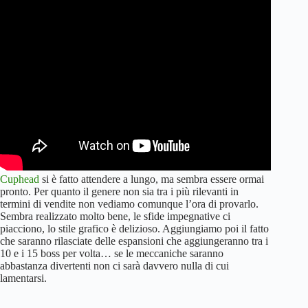
Cuphead
si è fatto attendere a lungo, ma sembra essere ormai
pronto. Per quanto il genere non sia tra i più rilevanti in
termini di vendite non vediamo comunque l’ora di provarlo.
Sembra realizzato molto bene, le sfide impegnative ci
piacciono, lo stile grafico è delizioso. Aggiungiamo poi il fatto
che saranno rilasciate delle espansioni che aggiungeranno tra i
10 e i 15 boss per volta… se le meccaniche saranno
abbastanza divertenti non ci sarà davvero nulla di cui
lamentarsi.