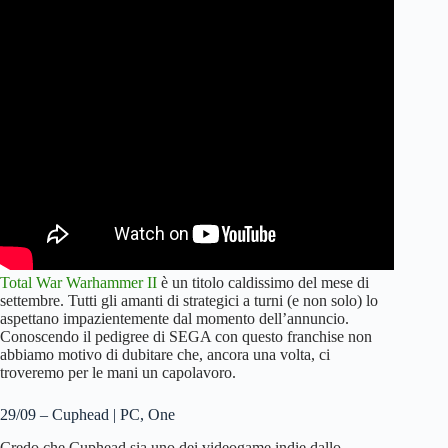
Total War Warhammer II
è un titolo caldissimo del mese di
settembre. Tutti gli amanti di strategici a turni (e non solo) lo
aspettano impazientemente dal momento dell’annuncio.
Conoscendo il pedigree di SEGA con questo franchise non
abbiamo motivo di dubitare che, ancora una volta, ci
troveremo per le mani un capolavoro.
29/09 – Cuphead | PC, One
Credo che Cuphead sia uno dei videogame indie dallo