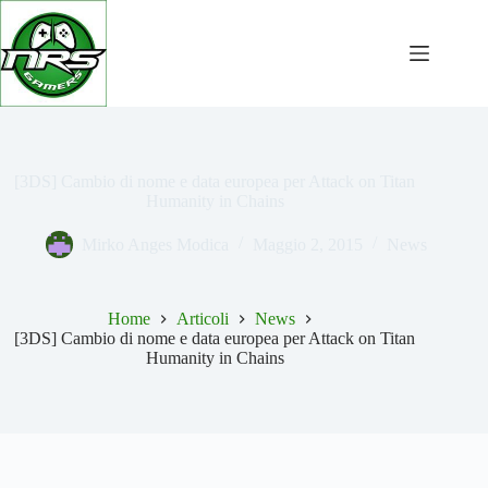
Salta
al
contenuto
[3DS] Cambio di nome e data europea per Attack on Titan
Humanity in Chains
Mirko Anges Modica
Maggio 2, 2015
News
Home
Articoli
News
[3DS] Cambio di nome e data europea per Attack on Titan
Humanity in Chains