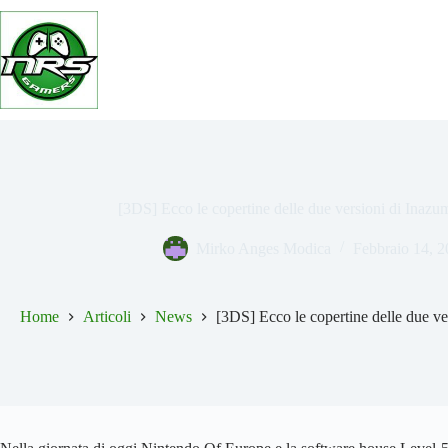
Salta
al
contenuto
[3DS] Ecco le copertine delle due versioni di Ina
Mirko Anges Modica
Febbraio 14, 
Home
Articoli
News
[3DS] Ecco le copertine delle due 