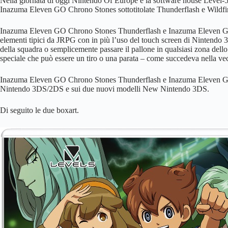
Nella giornata di oggi Nintendo Of Europe e la software house Level-5 
Inazuma Eleven GO Chrono Stones sottotitolate Thunderflash e Wildfi
Inazuma Eleven GO Chrono Stones Thunderflash e Inazuma Eleven GO 
elementi tipici da JRPG con in più l’uso del touch screen di Nintendo 
della squadra o semplicemente passare il pallone in qualsiasi zona del
speciale che può essere un tiro o una parata – come succedeva nella ve
Inazuma Eleven GO Chrono Stones Thunderflash e Inazuma Eleven GO
Nintendo 3DS/2DS e sui due nuovi modelli New Nintendo 3DS.
Di seguito le due boxart.