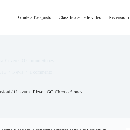
Guide all’acquisto
Classifica schede video
Recensioni
zuma Eleven GO Chrono Stones
2015
News
1 commento
versioni di Inazuma Eleven GO Chrono Stones