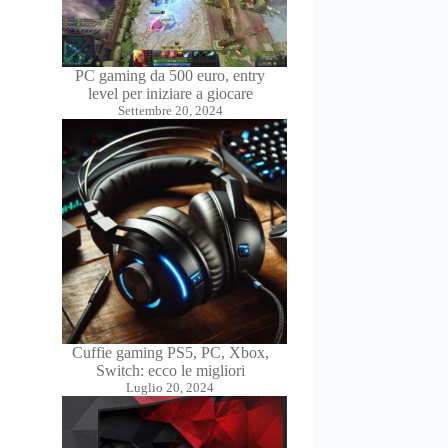
PC gaming da 500 euro, entry
level per iniziare a giocare
Settembre 20, 2024
Cuffie gaming PS5, PC, Xbox,
Switch: ecco le migliori
Luglio 20, 2024