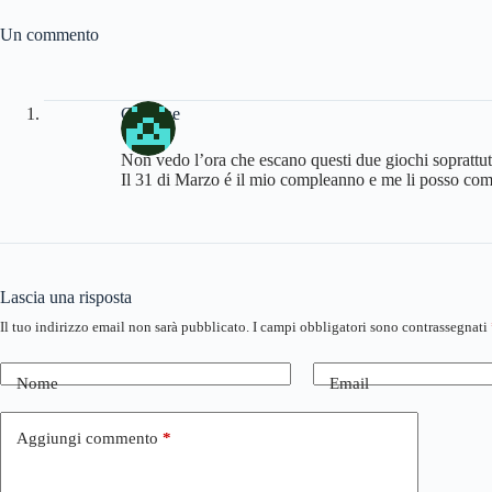
Un commento
Carmine
Non vedo l’ora che escano questi due giochi soprattu
Il 31 di Marzo é il mio compleanno e me li posso co
Lascia una risposta
Il tuo indirizzo email non sarà pubblicato.
I campi obbligatori sono contrassegnati
Nome
Email
Aggiungi commento
*