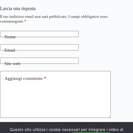
Lascia una risposta
Il tuo indirizzo email non sarà pubblicato.
I campi obbligatori sono
contrassegnati
*
Nome
Email
Sito web
Aggiungi commento
*
Questo sito utilizza i cookie necessari per integrare i video di
Invia commento