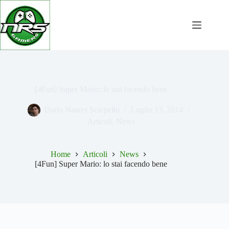
Salta
al
contenuto
[4Fun] Super Mario: lo stai facendo bene
Dario Naares Scarpello
Luglio 13, 2014
Articoli
,
News
Home
Articoli
News
[4Fun] Super Mario: lo stai facendo bene