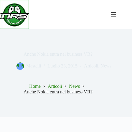
Salta
al
contenuto
Anche Nokia entra nel business VR?
Mastelli
Luglio 23, 2015
Articoli
,
News
Home
Articoli
News
Anche Nokia entra nel business VR?