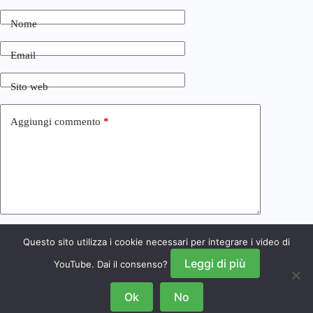
Nome
Email
Sito web
Aggiungi commento
*
Questo sito utilizza i cookie necessari per integrare i video di
Invia commento
Leggi di più
YouTube. Dai il consenso?
Ok
No