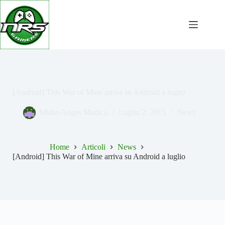
Salta
al
contenuto
[Android] This War of Mine arriva su Android a luglio
Mirko Anges Modica
Luglio 2, 2015
News
Home
Articoli
News
[Android] This War of Mine arriva su Android a luglio