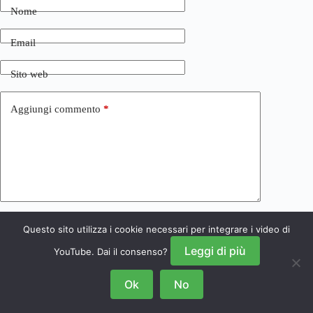
Nome
Email
Sito web
Aggiungi commento
*
Questo sito utilizza i cookie necessari per integrare i video di
Invia commento
Leggi di più
YouTube. Dai il consenso?
Ok
No
Copyright © 2026 NRSGamers