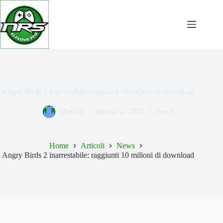
Salta
al
contenuto
Angry Birds 2 inarrestabile: raggiunti 10 milioni di download
Mastelli
Agosto 4, 2015
News
Home
Articoli
News
Angry Birds 2 inarrestabile: raggiunti 10 milioni di download