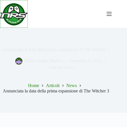
Salta
al
contenuto
Annunciata la data della prima espansione di The Witcher 3
Mirko Anges Modica
Settembre 8, 2015
Articoli
,
News
Home
Articoli
News
Annunciata la data della prima espansione di The Witcher 3