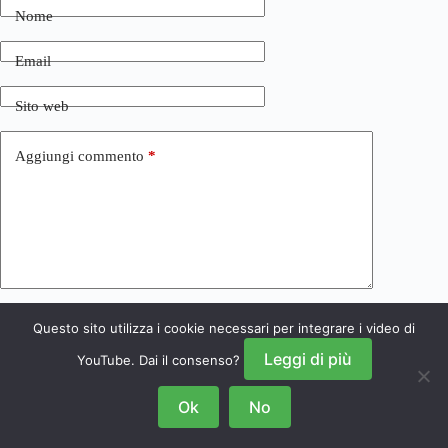
Nome
Email
Sito web
Aggiungi commento
*
Questo sito utilizza i cookie necessari per integrare i video di
Invia commento
Leggi di più
YouTube. Dai il consenso?
Ok
No
Copyright © 2026 NRSGamers