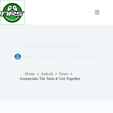
Salta
al
contenuto
Annunciato The Sims 4: Get Together
Mastelli
Agosto 5, 2015
Articoli
,
News
Home
Articoli
News
Annunciato The Sims 4: Get Together