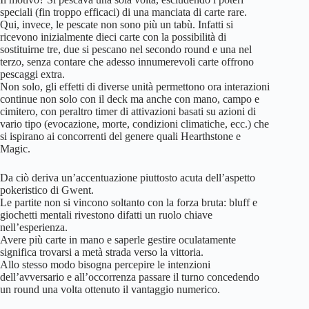
speciali (fin troppo efficaci) di una manciata di carte rare.
Qui, invece, le pescate non sono più un tabù. Infatti si
ricevono inizialmente dieci carte con la possibilità di
sostituirne tre, due si pescano nel secondo round e una nel
terzo, senza contare che adesso innumerevoli carte offrono
pescaggi extra.
Non solo, gli effetti di diverse unità permettono ora interazioni
continue non solo con il deck ma anche con mano, campo e
cimitero, con peraltro timer di attivazioni basati su azioni di
vario tipo (evocazione, morte, condizioni climatiche, ecc.) che
si ispirano ai concorrenti del genere quali Hearthstone e
Magic.
Da ciò deriva un’accentuazione piuttosto acuta dell’aspetto
pokeristico di Gwent.
Le partite non si vincono soltanto con la forza bruta: bluff e
giochetti mentali rivestono difatti un ruolo chiave
nell’esperienza.
Avere più carte in mano e saperle gestire oculatamente
significa trovarsi a metà strada verso la vittoria.
Allo stesso modo bisogna percepire le intenzioni
dell’avversario e all’occorrenza passare il turno concedendo
un round una volta ottenuto il vantaggio numerico.