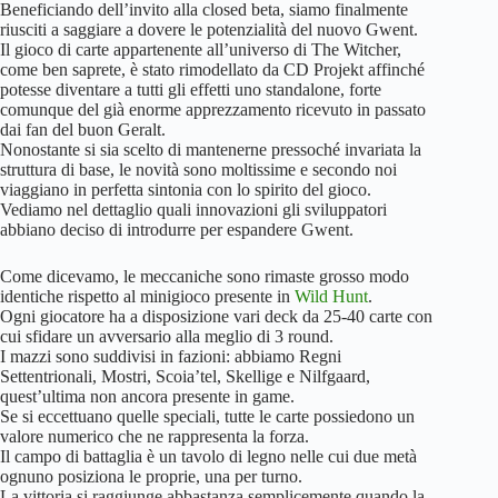
Beneficiando dell’invito alla closed beta, siamo finalmente
riusciti a saggiare a dovere le potenzialità del nuovo Gwent.
Il gioco di carte appartenente all’universo di The Witcher,
come ben saprete, è stato rimodellato da CD Projekt affinché
potesse diventare a tutti gli effetti uno standalone, forte
comunque del già enorme apprezzamento ricevuto in passato
dai fan del buon Geralt.
Nonostante si sia scelto di mantenerne pressoché invariata la
struttura di base, le novità sono moltissime e secondo noi
viaggiano in perfetta sintonia con lo spirito del gioco.
Vediamo nel dettaglio quali innovazioni gli sviluppatori
abbiano deciso di introdurre per espandere Gwent.
Come dicevamo, le meccaniche sono rimaste grosso modo
identiche rispetto al minigioco presente in
Wild Hunt
.
Ogni giocatore ha a disposizione vari deck da 25-40 carte con
cui sfidare un avversario alla meglio di 3 round.
I mazzi sono suddivisi in fazioni: abbiamo Regni
Settentrionali, Mostri, Scoia’tel, Skellige e Nilfgaard,
quest’ultima non ancora presente in game.
Se si eccettuano quelle speciali, tutte le carte possiedono un
valore numerico che ne rappresenta la forza.
Il campo di battaglia è un tavolo di legno nelle cui due metà
ognuno posiziona le proprie, una per turno.
La vittoria si raggiunge abbastanza semplicemente quando la