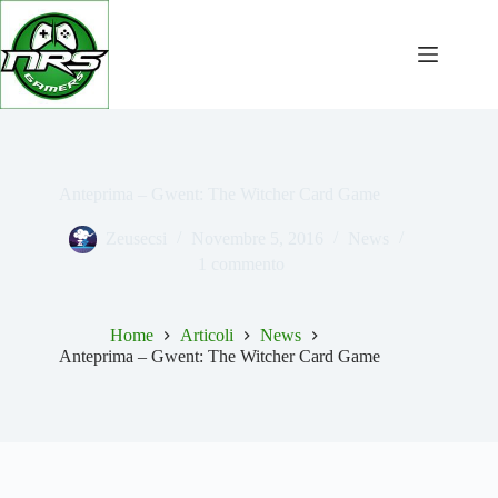
Salta
al
contenuto
Anteprima – Gwent: The Witcher Card Game
Zeusecsi
Novembre 5, 2016
News
1 commento
Home
Articoli
News
Anteprima – Gwent: The Witcher Card Game