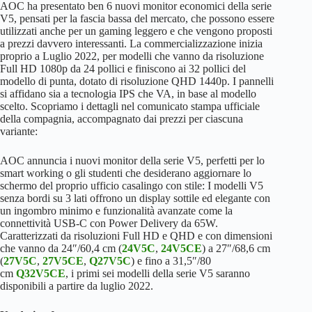
AOC ha presentato ben 6 nuovi monitor economici della serie
V5, pensati per la fascia bassa del mercato, che possono essere
utilizzati anche per un gaming leggero e che vengono proposti
a prezzi davvero interessanti. La commercializzazione inizia
proprio a Luglio 2022, per modelli che vanno da risoluzione
Full HD 1080p da 24 pollici e finiscono ai 32 pollici del
modello di punta, dotato di risoluzione QHD 1440p. I pannelli
si affidano sia a tecnologia IPS che VA, in base al modello
scelto. Scopriamo i dettagli nel comunicato stampa ufficiale
della compagnia, accompagnato dai prezzi per ciascuna
variante:
AOC annuncia i nuovi monitor della serie V5, perfetti per lo
smart working o gli studenti che desiderano aggiornare lo
schermo del proprio ufficio casalingo con stile: I modelli V5
senza bordi su 3 lati offrono un display sottile ed elegante con
un ingombro minimo e funzionalità avanzate come la
connettività USB-C con Power Delivery da 65W.
Caratterizzati da risoluzioni Full HD e QHD e con dimensioni
che vanno da 24″/60,4 cm (
24V5C
,
24V5CE
) a 27″/68,6 cm
(
27V5C
,
27V5CE
,
Q27V5C
) e fino a 31,5″/80
cm
Q32V5CE
, i primi sei modelli della serie V5 saranno
disponibili a partire da luglio 2022.