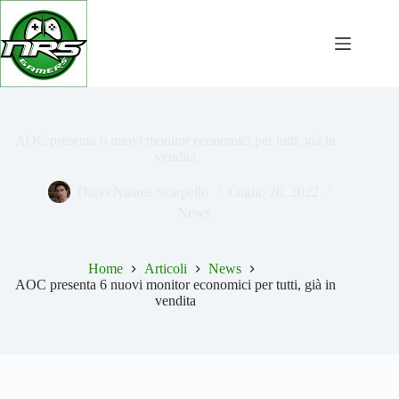
Salta
al
contenuto
AOC presenta 6 nuovi monitor economici per tutti, già in
vendita
Dario Naares Scarpello
Luglio 26, 2022
News
Home
Articoli
News
AOC presenta 6 nuovi monitor economici per tutti, già in
vendita