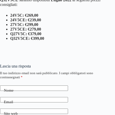
consigliati:
24V5C: €269,00
24V5CE: €239,00
27V5C: €299,00
27V5CE: €279,00
Q27V5C: €379,00
Q32V5CE: €399,00
Lascia una risposta
Il tuo indirizzo email non sarà pubblicato.
I campi obbligatori sono
contrassegnati
*
Nome
Email
Sito web