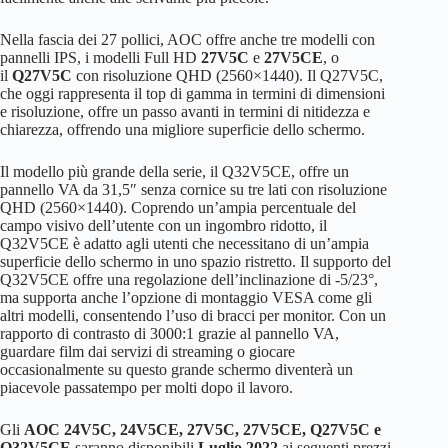
Nella fascia dei 27 pollici, AOC offre anche tre modelli con
pannelli IPS, i modelli Full HD
27V5C
e
27V5CE
, o
il
Q27V5C
con risoluzione QHD (2560×1440). Il Q27V5C,
che oggi rappresenta il top di gamma in termini di dimensioni
e risoluzione, offre un passo avanti in termini di nitidezza e
chiarezza, offrendo una migliore superficie dello schermo.
Il modello più grande della serie, il Q32V5CE, offre un
pannello VA da 31,5″ senza cornice su tre lati con risoluzione
QHD (2560×1440). Coprendo un’ampia percentuale del
campo visivo dell’utente con un ingombro ridotto, il
Q32V5CE è adatto agli utenti che necessitano di un’ampia
superficie dello schermo in uno spazio ristretto. Il supporto del
Q32V5CE offre una regolazione dell’inclinazione di -5/23°,
ma supporta anche l’opzione di montaggio VESA come gli
altri modelli, consentendo l’uso di bracci per monitor. Con un
rapporto di contrasto di 3000:1 grazie al pannello VA,
guardare film dai servizi di streaming o giocare
occasionalmente su questo grande schermo diventerà un
piacevole passatempo per molti dopo il lavoro.
Gli
AOC 24V5C, 24V5CE, 27V5C, 27V5CE, Q27V5C e
Q32V5CE
saranno disponibili
Luglio 2022
ai seguenti prezzi