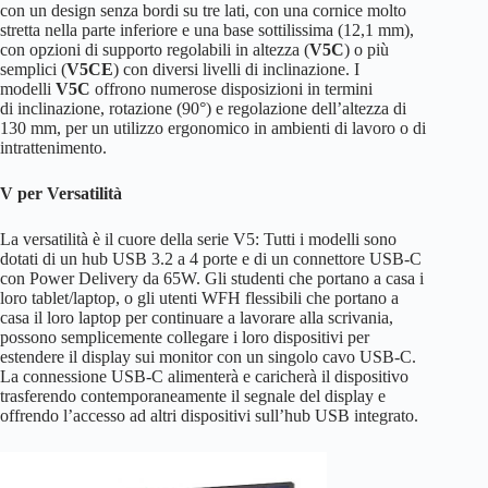
con un design senza bordi su tre lati, con una cornice molto
stretta nella parte inferiore e una base sottilissima (12,1 mm),
con opzioni di supporto regolabili in altezza (
V5C
) o più
semplici (
V5CE
) con diversi livelli di inclinazione. I
modelli
V5C
offrono numerose disposizioni in termini
di inclinazione, rotazione (90°) e regolazione dell’altezza di
130 mm, per un utilizzo ergonomico in ambienti di lavoro o di
intrattenimento.
V per Versatilità
La versatilità è il cuore della serie V5: Tutti i modelli sono
dotati di un hub USB 3.2 a 4 porte e di un connettore USB-C
con Power Delivery da 65W. Gli studenti che portano a casa i
loro tablet/laptop, o gli utenti WFH flessibili che portano a
casa il loro laptop per continuare a lavorare alla scrivania,
possono semplicemente collegare i loro dispositivi per
estendere il display sui monitor con un singolo cavo USB-C.
La connessione USB-C alimenterà e caricherà il dispositivo
trasferendo contemporaneamente il segnale del display e
offrendo l’accesso ad altri dispositivi sull’hub USB integrato.