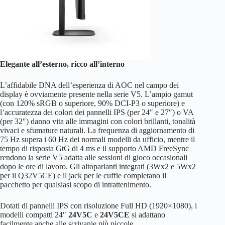
Elegante all’esterno, ricco all’interno
L’affidabile DNA dell’esperienza di AOC nel campo dei
display è ovviamente presente nella serie V5. L’ampio gamut
(con 120% sRGB o superiore, 90% DCI-P3 o superiore) e
l’accuratezza dei colori dei pannelli IPS (per 24″ e 27″) o VA
(per 32″) danno vita alle immagini con colori brillanti, tonalità
vivaci e sfumature naturali. La frequenza di aggiornamento di
75 Hz supera i 60 Hz dei normali modelli da ufficio, mentre il
tempo di risposta GtG di 4 ms e il supporto AMD FreeSync
rendono la serie V5 adatta alle sessioni di gioco occasionali
dopo le ore di lavoro. Gli altoparlanti integrati (3Wx2 e 5Wx2
per il Q32V5CE) e il jack per le cuffie completano il
pacchetto per qualsiasi scopo di intrattenimento.
Dotati di pannelli IPS con risoluzione Full HD (1920×1080), i
modelli compatti 24″
24V5C
e
24V5CE
si adattano
facilmente anche alle scrivanie più piccole.