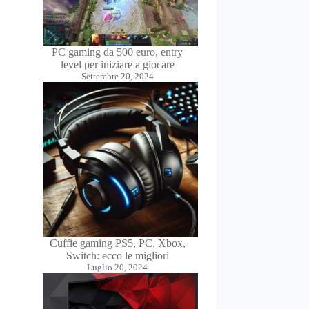
PC gaming da 500 euro, entry
level per iniziare a giocare
Settembre 20, 2024
Cuffie gaming PS5, PC, Xbox,
Switch: ecco le migliori
Luglio 20, 2024