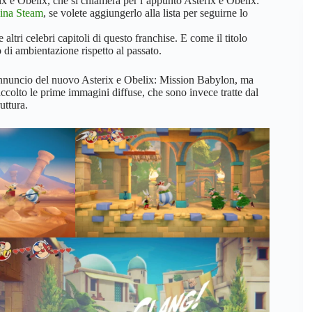
x e Obelix, che si chiamerà per l’appunto Asterix e Obelix:
ina Steam
, se volete aggiungerlo alla lista per seguirne lo
altri celebri capitoli di questo franchise. E come il titolo
 di ambientazione rispetto al passato.
l’annuncio del nuovo Asterix e Obelix: Mission Babylon, ma
colto le prime immagini diffuse, che sono invece tratte dal
uttura.