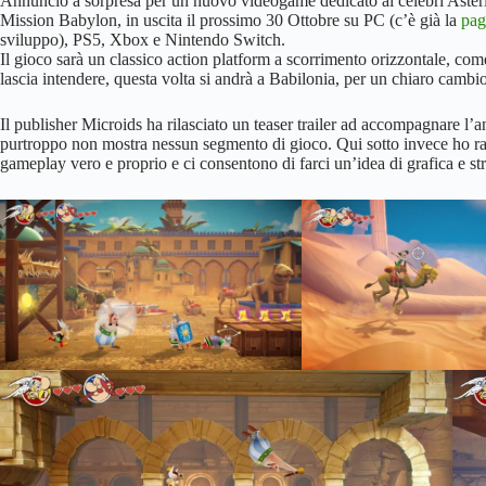
Annuncio a sorpresa per un nuovo videogame dedicato ai celebri Asteri
Mission Babylon, in uscita il prossimo 30 Ottobre su PC (c’è già la
pag
sviluppo), PS5, Xbox e Nintendo Switch.
Il gioco sarà un classico action platform a scorrimento orizzontale, come 
lascia intendere, questa volta si andrà a Babilonia, per un chiaro cambio
Il publisher Microids ha rilasciato un teaser trailer ad accompagnare 
purtroppo non mostra nessun segmento di gioco. Qui sotto invece ho rac
gameplay vero e proprio e ci consentono di farci un’idea di grafica e str