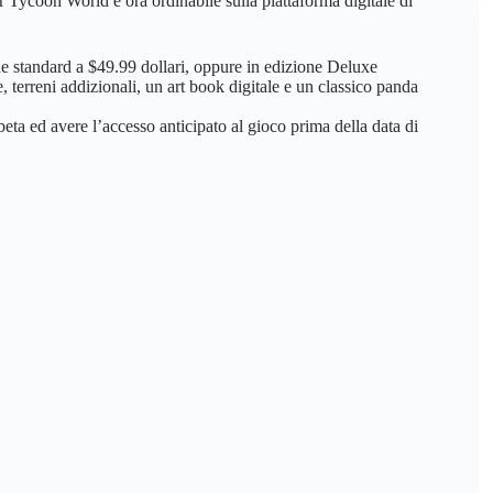
r Tycoon World è ora ordinabile sulla piattaforma digitale di
e standard a $49.99 dollari, oppure in edizione Deluxe
 terreni addizionali, un art book digitale e un classico panda
beta ed avere l’accesso anticipato al gioco prima della data di