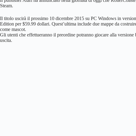
Il publisher Atari ha annunciato nella giornata di oggi che RollerCoaste
Steam.
Il titolo uscirà il prossimo 10 dicembre 2015 su PC Windows in version
Edition per $59.99 dollari. Quest’ultima include due mappe da costruire,
come mascot.
Gli utenti che effettueranno il preordine potranno giocare alla versione 
uscita.