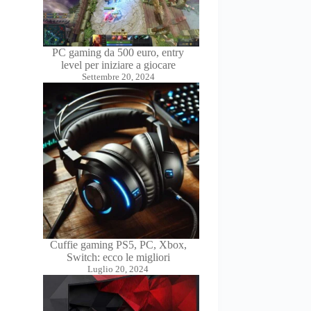
PC gaming da 500 euro, entry
level per iniziare a giocare
Settembre 20, 2024
Cuffie gaming PS5, PC, Xbox,
Switch: ecco le migliori
Luglio 20, 2024