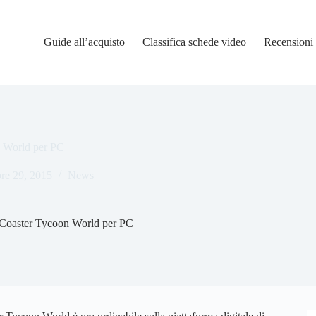
Guide all’acquisto
Classifica schede video
Recensioni
n World per PC
re 29, 2015
News
rCoaster Tycoon World per PC