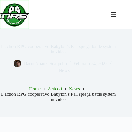
Salta
al
contenuto
L’action RPG cooperativo Babylon’s Fall spiega battle system
in video
Dario Naares Scarpello
Febbraio 24, 2022
News
Home
Articoli
News
L’action RPG cooperativo Babylon’s Fall spiega battle system
in video