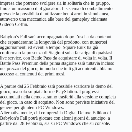
impresa che potremo svolgere sia in solitaria che in gruppo,
fino a un massimo di 4 giocatori. Il sistema di combattimento
prevede la possibilità di utilizzare ben 4 armi in simultanea,
attraverso una meccanica alla base del gameplay chiamata
Gideon Coffin.
Babylon’s Fall sarà accompagnato dopo l’uscita da contenuti
che espanderanno la longevità del prodotto, con numerosi
aggiornamenti ed eventi a tempo. Square Enix ha già
confermato la presenza di Stagioni sulla falsariga di qualsiasi
live service, con Battle Pass da acquistare di volta in volta. Il
Battle Pass Premium della prima stagione sarà tuttavia incluso
nel prezzo del gioco, in modo che tutti gli acquirenti abbiano
accesso ai contenuti dei primi mesi.
A partire dal 25 Febbraio sarà possibile scaricare la demo del
gioco, ma solo su piattaforme PlayStation. I progressi
accumulati nella demo saranno trasferiti alla versione completa
del gioco, in caso di acquisto. Non sono previste iniziative del
genere per gli utenti PC Windows.
Alternativamente, chi comprerà la Digital Deluxe Edition di
Babylon’s Fall potrà giocare con alcuni giorni di anticipo, a
partire dal 28 Febbraio, sia su PC Windows che su console.