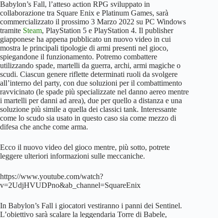
Babylon’s Fall, l’atteso action RPG sviluppato in
collaborazione tra Square Enix e Platinum Games, sarà
commercializzato il prossimo 3 Marzo 2022 su PC Windows
tramite
Steam
, PlayStation 5 e PlayStation 4. Il publisher
giapponese ha appena pubblicato un nuovo video in cui
mostra le principali tipologie di armi presenti nel gioco,
spiegandone il funzionamento. Potremo combattere
utilizzando spade, martelli da guerra, archi, armi magiche o
scudi. Ciascun genere riflette determinati ruoli da svolgere
all’interno del party, con due soluzioni per il combattimento
ravvicinato (le spade più specializzate nel danno aereo mentre
i martelli per danni ad area), due per quello a distanza e una
soluzione più simile a quella dei classici tank. Interessante
come lo scudo sia usato in questo caso sia come mezzo di
difesa che anche come arma.
Ecco il nuovo video del gioco mentre, più sotto, potrete
leggere ulteriori informazioni sulle meccaniche.
https://www.youtube.com/watch?
v=2UdjHVUDPno&ab_channel=SquareEnix
In Babylon’s Fall i giocatori vestiranno i panni dei Sentinel.
L’obiettivo sarà scalare la leggendaria Torre di Babele,