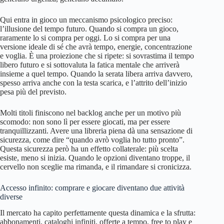
Qui entra in gioco un meccanismo psicologico preciso:
l’illusione del tempo futuro. Quando si compra un gioco,
raramente lo si compra per oggi. Lo si compra per una
versione ideale di sé che avrà tempo, energie, concentrazione
e voglia. È una proiezione che si ripete: si sovrastima il tempo
libero futuro e si sottovaluta la fatica mentale che arriverà
insieme a quel tempo. Quando la serata libera arriva davvero,
spesso arriva anche con la testa scarica, e l’attrito dell’inizio
pesa più del previsto.
Molti titoli finiscono nel backlog anche per un motivo più
scomodo: non sono lì per essere giocati, ma per essere
tranquillizzanti. Avere una libreria piena dà una sensazione di
sicurezza, come dire “quando avrò voglia ho tutto pronto”.
Questa sicurezza però ha un effetto collaterale: più scelta
esiste, meno si inizia. Quando le opzioni diventano troppe, il
cervello non sceglie ma rimanda, e il rimandare si cronicizza.
Accesso infinito: comprare e giocare diventano due attività
diverse
Il mercato ha capito perfettamente questa dinamica e la sfrutta:
abbonamenti, cataloghi infiniti, offerte a tempo, free to play e