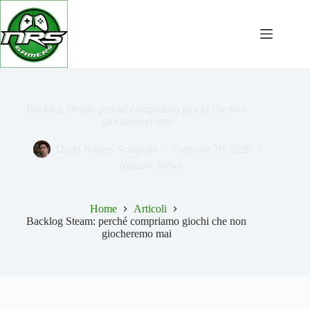
Salta
al
contenuto
Backlog Steam: perché compriamo giochi che non
giocheremo mai
Dario Naares Scarpello
Gennaio 20, 2026
Articoli
,
News
Home
Articoli
Backlog Steam: perché compriamo giochi che non
giocheremo mai