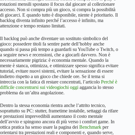
rotazioni mensili spostano il focus dal giocare al collezionare
accesso. Non si compra più un gioco, si compra la possibilità
di giocarci. E quando tutto è disponibile, niente è prioritario. Il
backlog diventa infinito perché l’accesso è infinito, ma
attenzione e tempo restano limitati.
Il backlog può anche diventare un sostituto simbolico del
gioco: possedere titoli fa sentire parte dell’hobby anche
quando si passa più tempo a guardarli su YouTube o Twitch, o
a seguire news e recensioni, che a giocarli davvero. Non è
necessariamente pigrizia: è economia mentale. Quando la
mente è stanca, ottimizza, e ottimizzare spesso significa evitare
tutorial, evitare nuovi sistemi, evitare la sensazione di essere
indietro rispetto a un gioco che chiede ore. Se il tema si
intreccia con la fatica di restare concentrati, l’articolo
Perché è
difficile concentrarsi sui videogiochi oggi
aggancia lo stesso
problema da un’altra angolazione.
Dentro la stessa economia rientra anche l’attrito tecnico,
soprattutto su PC: stutter, frametime instabile, settaggi da rifare
e prestazioni imprevedibili aumentano il costo mentale
dell’avvio e spingono ancora di più verso i comfort game. In
ottica pratica ha senso usare la pagina dei
Benchmark
per
orientarsi tra prestazioni reali e componenti e, quando serve,