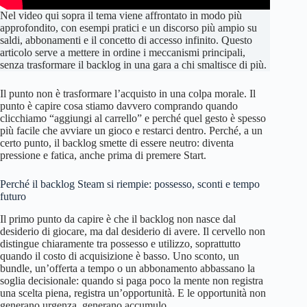
Nel video qui sopra il tema viene affrontato in modo più
approfondito, con esempi pratici e un discorso più ampio su
saldi, abbonamenti e il concetto di accesso infinito. Questo
articolo serve a mettere in ordine i meccanismi principali,
senza trasformare il backlog in una gara a chi smaltisce di più.
Il punto non è trasformare l’acquisto in una colpa morale. Il
punto è capire cosa stiamo davvero comprando quando
clicchiamo “aggiungi al carrello” e perché quel gesto è spesso
più facile che avviare un gioco e restarci dentro. Perché, a un
certo punto, il backlog smette di essere neutro: diventa
pressione e fatica, anche prima di premere Start.
Perché il backlog Steam si riempie: possesso, sconti e tempo
futuro
Il primo punto da capire è che il backlog non nasce dal
desiderio di giocare, ma dal desiderio di avere. Il cervello non
distingue chiaramente tra possesso e utilizzo, soprattutto
quando il costo di acquisizione è basso. Uno sconto, un
bundle, un’offerta a tempo o un abbonamento abbassano la
soglia decisionale: quando si paga poco la mente non registra
una scelta piena, registra un’opportunità. E le opportunità non
generano urgenza, generano accumulo.