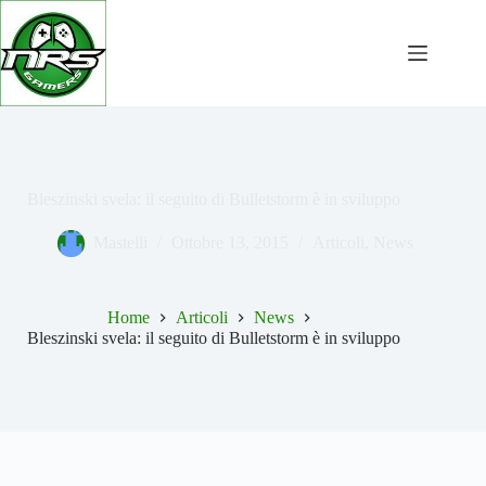
Salta
al
contenuto
Bleszinski svela: il seguito di Bulletstorm è in sviluppo
Mastelli
Ottobre 13, 2015
Articoli
,
News
Home
Articoli
News
Bleszinski svela: il seguito di Bulletstorm è in sviluppo