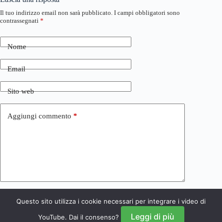
Il tuo indirizzo email non sarà pubblicato.
I campi obbligatori sono
contrassegnati
*
Nome
Email
Sito web
Aggiungi commento
*
Questo sito utilizza i cookie necessari per integrare i video di
Invia commento
Leggi di più
YouTube. Dai il consenso?