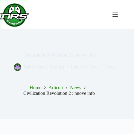
Salta
al
contenuto
Civilization Revolution 2 : nuove info
Mirko Anges Modica
Luglio 1, 2014
News
Home
Articoli
News
Civilization Revolution 2 : nuove info