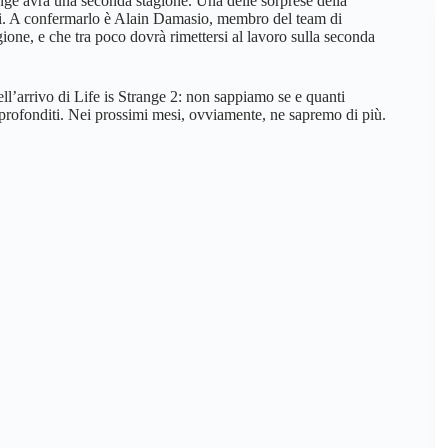
ge avrà una seconda stagione. Una delle sorprese della
sodi. A confermarlo è Alain Damasio, membro del team di
gione, e che tra poco dovrà rimettersi al lavoro sulla seconda
ll’arrivo di Life is Strange 2: non sappiamo se e quanti
approfonditi. Nei prossimi mesi, ovviamente, ne sapremo di più.