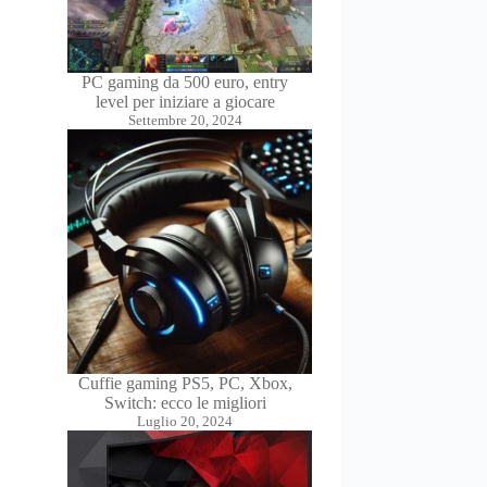
PC gaming da 500 euro, entry
level per iniziare a giocare
Settembre 20, 2024
Cuffie gaming PS5, PC, Xbox,
Switch: ecco le migliori
Luglio 20, 2024