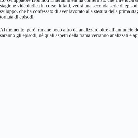
Lo sviluppatore Dontnod Entertainment ha confermato che Life is Stran
stagione videoludica in corso, infatti, vedrà una seconda serie di epi
sviluppo, che ha confessato di aver lavorato alla stesura della prima sta
tornata di episodi.
Al momento, però, rimane poco altro da analizzare oltre all’annuncio de
saranno gli episodi, né quali aspetti della trama verranno analizzati e 