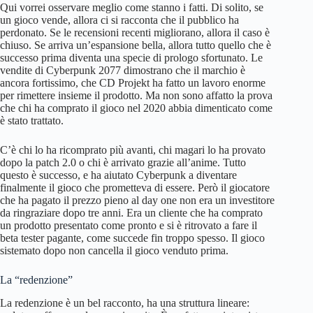
Qui vorrei osservare meglio come stanno i fatti. Di solito, se
un gioco vende, allora ci si racconta che il pubblico ha
perdonato. Se le recensioni recenti migliorano, allora il caso è
chiuso. Se arriva un’espansione bella, allora tutto quello che è
successo prima diventa una specie di prologo sfortunato. Le
vendite di Cyberpunk 2077 dimostrano che il marchio è
ancora fortissimo, che CD Projekt ha fatto un lavoro enorme
per rimettere insieme il prodotto. Ma non sono affatto la prova
che chi ha comprato il gioco nel 2020 abbia dimenticato come
è stato trattato.
C’è chi lo ha ricomprato più avanti, chi magari lo ha provato
dopo la patch 2.0 o chi è arrivato grazie all’anime. Tutto
questo è successo, e ha aiutato Cyberpunk a diventare
finalmente il gioco che prometteva di essere. Però il giocatore
che ha pagato il prezzo pieno al day one non era un investitore
da ringraziare dopo tre anni. Era un cliente che ha comprato
un prodotto presentato come pronto e si è ritrovato a fare il
beta tester pagante, come succede fin troppo spesso. Il gioco
sistemato dopo non cancella il gioco venduto prima.
La “redenzione”
La redenzione è un bel racconto, ha una struttura lineare: