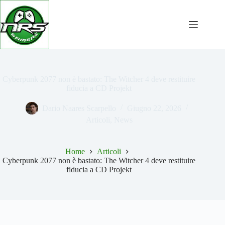
Salta
al
contenuto
Cyberpunk 2077 non è bastato: The Witcher 4 deve restituire
fiducia a CD Projekt
Dario Naares Scarpello
Giugno 22, 2026
Articoli
,
News
Home
Articoli
Cyberpunk 2077 non è bastato: The Witcher 4 deve restituire
fiducia a CD Projekt