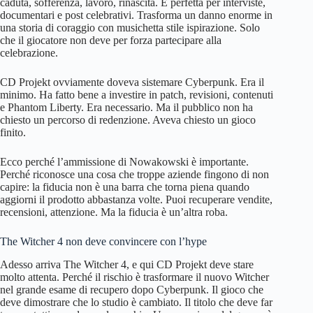
caduta, sofferenza, lavoro, rinascita. È perfetta per interviste,
documentari e post celebrativi. Trasforma un danno enorme in
una storia di coraggio con musichetta stile ispirazione. Solo
che il giocatore non deve per forza partecipare alla
celebrazione.
CD Projekt ovviamente doveva sistemare Cyberpunk. Era il
minimo. Ha fatto bene a investire in patch, revisioni, contenuti
e Phantom Liberty. Era necessario. Ma il pubblico non ha
chiesto un percorso di redenzione. Aveva chiesto un gioco
finito.
Ecco perché l’ammissione di Nowakowski è importante.
Perché riconosce una cosa che troppe aziende fingono di non
capire: la fiducia non è una barra che torna piena quando
aggiorni il prodotto abbastanza volte. Puoi recuperare vendite,
recensioni, attenzione. Ma la fiducia è un’altra roba.
The Witcher 4 non deve convincere con l’hype
Adesso arriva The Witcher 4, e qui CD Projekt deve stare
molto attenta. Perché il rischio è trasformare il nuovo Witcher
nel grande esame di recupero dopo Cyberpunk. Il gioco che
deve dimostrare che lo studio è cambiato. Il titolo che deve far