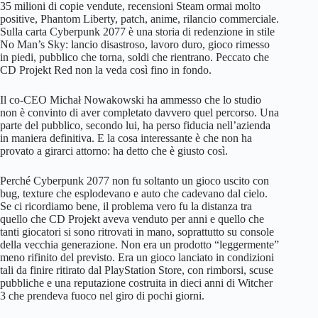
35 milioni di copie vendute, recensioni Steam ormai molto
positive, Phantom Liberty, patch, anime, rilancio commerciale.
Sulla carta Cyberpunk 2077 è una storia di redenzione in stile
No Man’s Sky: lancio disastroso, lavoro duro, gioco rimesso
in piedi, pubblico che torna, soldi che rientrano. Peccato che
CD Projekt Red non la veda così fino in fondo.
Il co-CEO Michał Nowakowski ha ammesso che lo studio
non è convinto di aver completato davvero quel percorso. Una
parte del pubblico, secondo lui, ha perso fiducia nell’azienda
in maniera definitiva. E la cosa interessante è che non ha
provato a girarci attorno: ha detto che è giusto così.
Perché Cyberpunk 2077 non fu soltanto un gioco uscito con
bug, texture che esplodevano e auto che cadevano dal cielo.
Se ci ricordiamo bene, il problema vero fu la distanza tra
quello che CD Projekt aveva venduto per anni e quello che
tanti giocatori si sono ritrovati in mano, soprattutto su console
della vecchia generazione. Non era un prodotto “leggermente”
meno rifinito del previsto. Era un gioco lanciato in condizioni
tali da finire ritirato dal PlayStation Store, con rimborsi, scuse
pubbliche e una reputazione costruita in dieci anni di Witcher
3 che prendeva fuoco nel giro di pochi giorni.