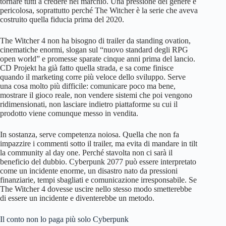
tornare tutti a credere nel marchio. Una pressione del genere è
pericolosa, soprattutto perché The Witcher è la serie che aveva
costruito quella fiducia prima del 2020.
The Witcher 4 non ha bisogno di trailer da standing ovation,
cinematiche enormi, slogan sul “nuovo standard degli RPG
open world” e promesse sparate cinque anni prima del lancio.
CD Projekt ha già fatto quella strada, e sa come finisce
quando il marketing corre più veloce dello sviluppo. Serve
una cosa molto più difficile: comunicare poco ma bene,
mostrare il gioco reale, non vendere sistemi che poi vengono
ridimensionati, non lasciare indietro piattaforme su cui il
prodotto viene comunque messo in vendita.
In sostanza, serve competenza noiosa. Quella che non fa
impazzire i commenti sotto il trailer, ma evita di mandare in tilt
la community al day one. Perché stavolta non ci sarà il
beneficio del dubbio. Cyberpunk 2077 può essere interpretato
come un incidente enorme, un disastro nato da pressioni
finanziarie, tempi sbagliati e comunicazione irresponsabile. Se
The Witcher 4 dovesse uscire nello stesso modo smetterebbe
di essere un incidente e diventerebbe un metodo.
Il conto non lo paga più solo Cyberpunk