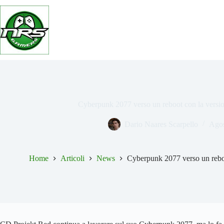
Salta
al
contenuto
Cyberpunk 2077 verso un reboot con la versi
Dario Naares Scarpello
Agos
Home
Articoli
News
Cyberpunk 2077 verso un rebo