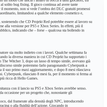
 un modo che lascia l’amaro in bocca a tanti giocatori, tra
l solito bug fixing. Il gioco continua ad avere tante
r il momento, non si vede l’ombra dei DLC gratuiti promessi
aordinario, limitandosi a qualche elemento cosmetico e,
, sostenendo che CD Projekt Red potrebbe essere al lavoro su
e alla versione per PS5 e Xbox Series. In effetti, più il
bblico, indicando che – forse – qualcosa sta bollendo in
tore sia molto indietro con i lavori. Qualche settimana fa
ndo la diversa maniera in cui CD Projekt ha supportato i
in The Witcher 3, dopo un lasso di tempo simile, avevano già
n discorso simile potremmo farlo paragonando Cyberpunk a
a il suo primo maxi aggiornamento, e dopo 8 mesi rilasciava
i. Cyberpunk, rilasciato 8 mesi fa, per il momento si ferma ai
più ricca di Hello Games.
itanza con il lancio su PS5 e Xbox Series avrebbe senso.
nda occasione per un progetto che, nonostante gli
gioco, dal framerate alla densità degli NPC, introducendo
racing o alla fluidità dell’azione. Giocando in