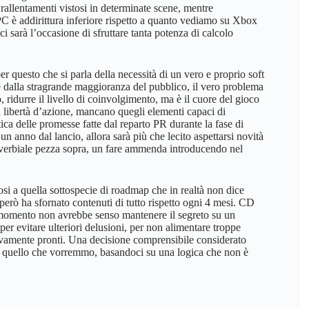
 rallentamenti vistosi in determinate scene, mentre
PC è addirittura inferiore rispetto a quanto vediamo su Xbox
i sarà l’occasione di sfruttare tanta potenza di calcolo
r questo che si parla della necessità di un vero e proprio soft
e dalla stragrande maggioranza del pubblico, il vero problema
 ridurre il livello di coinvolgimento, ma è il cuore del gioco
la libertà d’azione, mancano quegli elementi capaci di
a delle promesse fatte dal reparto PR durante la fase di
un anno dal lancio, allora sarà più che lecito aspettarsi novità
 proverbiale pezza sopra, un fare ammenda introducendo nel
si a quella sottospecie di roadmap che in realtà non dice
però ha sfornato contenuti di tutto rispetto ogni 4 mesi. CD
o momento non avrebbe senso mantenere il segreto su un
er evitare ulteriori delusioni, per non alimentare troppe
tivamente pronti. Una decisione comprensibile considerato
u quello che vorremmo, basandoci su una logica che non è