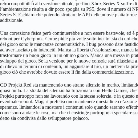
retrocompatibilità alla versione attuale, perfino Xbox Series X soffre di
l’ambientazione risulta a dir poco spoglia su PS5, dove il numero di N
Series S. È chiaro che potendo sfruttare le API delle nuove piattaforme c
addizionale.
Una correzione fisica però continuerebbe a non essere bastevole, ed è pe
reboot per Cyberpunk. Come più e più volte sottolineato, sia da noi ch
del gioco sono le mancanze contenutistiche. I bug possono dare fastidio,
ad aver lasciato più interdetti. Manca la libertà d’esplorazione, manca 
trasformare un buon gioco in un ottimo gioco. Manca una messa in pratic
sviluppo del gioco. Se la versione per le nuove console sarà rilasciata a 
di rilievo in termini di contenuti, un aggiustare il tiro, un metterci la
gioco ciò che avrebbe dovuto essere lì fin dalla commercializzazione.
CD Projekt Red sta mantenendo uno strano silenzio in merito, limitando
quasi nulla. La strada del silenzio ha funzionato con Hello Games, che 
Projekt purtroppo non sta lavorando con la stessa solerzia, e in quest
eventuale reboot. Magari preferiscono mantenere questa linea d’azione p
speranze, limitandosi a mostrare i contenuti solo quando saranno effet
come sono andate le cose, ma che ci costringe purtroppo a speculare s
detto sia condivisa dallo sviluppatore polacco.