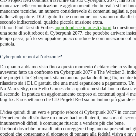
CD Projekt Red continua a lavorare sul suo Cyberpunk 2077, ma lo fa in
mancanze nelle comunicazioni e aggiornamenti che in realtà si limitano a
mancanze tecniche, un numero considerevole di contenuti tagliati e, pe
dallo sviluppatore. DLC gratuiti che comunque non saranno nulla di str
secondo indiscrezioni, qualche piccola missione extra.
Il buon Paul Tassi di Forbes
approfondisce in questi giorni
la questione
una sorta di soft reboot di Cyberpunk 2077, che potrebbe arrivare insiem
tempo passa, più lo sviluppatore polacco riduce le comunicazioni col pu
pentola.
Cyberpunk reboot all’orizzonte?
Da quanto abbiamo visto fino a questo momento è chiaro che lo sviluppa
avevamo fatto un confronto tra Cyberpunk 2077 e The Witcher 3, indica
due progetti. In Cyberpunk stiamo ancora parlando di bug fix, mentre 
rilasciato sia i DLC gratuiti che una maxi espansione a pagamento. U
No Man’s Sky, con Hello Games che a quattro mesi dal lancio rilasciav
il secondo. In pratica un aggiornamento corposo ai contenuti ogni 4 mes
bug fix. E sospettiamo che CD Projekt Red sia un tantino più grande e 
L’idea quindi di un vero e proprio reboot di Cyberpunk 2077 in concom
Permetterebbe di sfruttare un nuovo bacino di utenti, una sorta di seco
innumerevoli difetti, è comunque riuscito a vendere più che bene.
Il reboot dovrebbe prima di tutto correggere i bug ancora presenti nel 
opzioni che consentano al giocatore di puntare alla fedeltà visiva e ray t