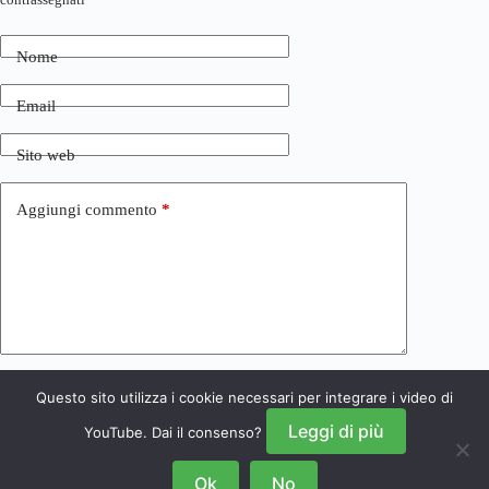
Nome
Email
Sito web
Aggiungi commento
*
Questo sito utilizza i cookie necessari per integrare i video di
Invia commento
Leggi di più
YouTube. Dai il consenso?
Ok
No