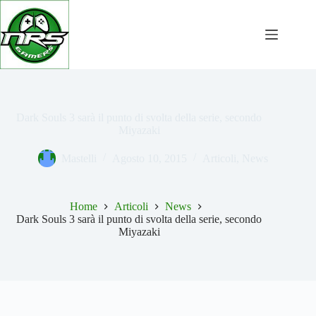
Salta
al
contenuto
Dark Souls 3 sarà il punto di svolta della serie, secondo
Miyazaki
Mastelli
Agosto 10, 2015
Articoli
,
News
Home
Articoli
News
Dark Souls 3 sarà il punto di svolta della serie, secondo
Miyazaki