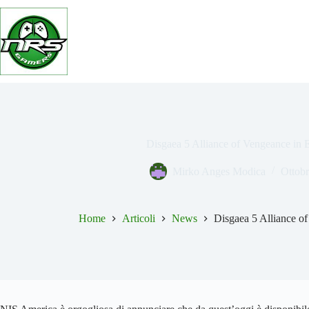
Salta
al
contenuto
Disgaea 5 Alliance of Vengeance in 
Mirko Anges Modica
Ottobr
Home
Articoli
News
Disgaea 5 Alliance o