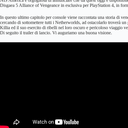
NIS America è orgogliosa di annunciare che da quest’oggi è disponibile
Disgaea 5 Alliance of Vengeance in esclusiva per PlayStation 4, in format
In questo ultimo capitolo per console viene raccontata una storia di ve
cercando di sottomettere tutti i Netherworlds, ad ostacolarlo troverà 
Killia ed il suo esercito di ribelli nel loro oscuro e pericoloso viaggio v
Di seguito il trailer di lancio. Vi auguriamo una buona visione.