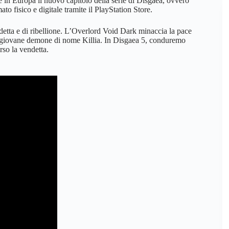
 in Europa il nuovo capitolo della serie di Disgaea, ovvero
o fisico e digitale tramite il PlayStation Store.
ndetta e di ribellione. L’Overlord Void Dark minaccia la pace
un giovane demone di nome Killia. In Disgaea 5, conduremo
erso la vendetta.