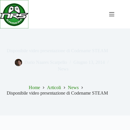
Salta
al
contenuto
Disponibile video presentazione di Codename STEAM
Dario Naares Scarpello
Giugno 13, 2014
News
Home
Articoli
News
Disponibile video presentazione di Codename STEAM