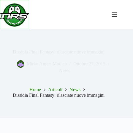
Salta
al
contenuto
Dissidia Final Fantasy: rilasciate nuove immagini
Mirko Anges Modica
Ottobre 27, 2015
News
Home
Articoli
News
Dissidia Final Fantasy: rilasciate nuove immagini