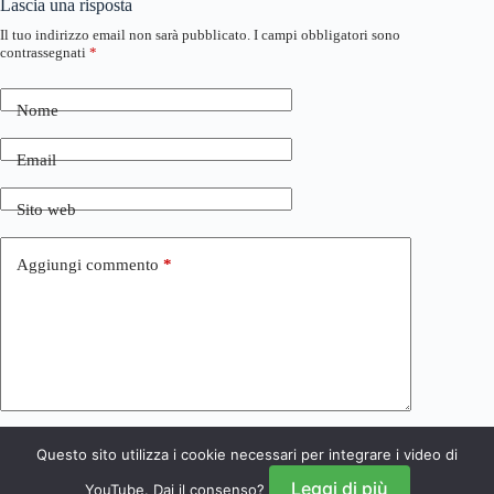
Lascia una risposta
Il tuo indirizzo email non sarà pubblicato.
I campi obbligatori sono
contrassegnati
*
Nome
Email
Sito web
Aggiungi commento
*
Questo sito utilizza i cookie necessari per integrare i video di
Invia commento
Leggi di più
YouTube. Dai il consenso?