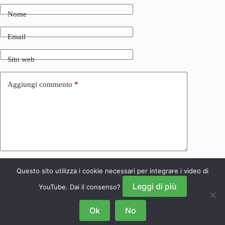
Nome
Email
Sito web
Aggiungi commento
*
Questo sito utilizza i cookie necessari per integrare i video di
Invia commento
Leggi di più
YouTube. Dai il consenso?
Ok
No