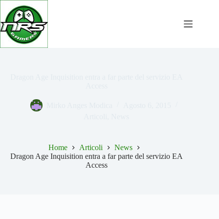
Salta
al
contenuto
Dragon Age Inquisition entra a far parte del servizio EA
Access
Mirko Anges Modica
Agosto 6, 2015
Articoli
,
News
Home
Articoli
News
Dragon Age Inquisition entra a far parte del servizio EA
Access