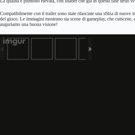
La qualità è piuttosto elevata, con shader che già in questa fase dello s
Compatibilmente con il trailer sono state rilasciate una sfilza di nuove im
del gioco. Le immagini mostrano sia scene di gameplay, che cutscene, c
auguriamo una buona visione!