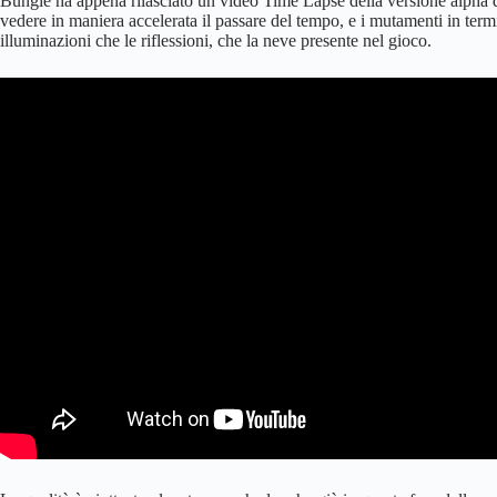
Bungie ha appena rilasciato un video Time Lapse della versione alpha d
vedere in maniera accelerata il passare del tempo, e i mutamenti in termi
illuminazioni che le riflessioni, che la neve presente nel gioco.