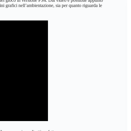
el gioco in versione PS4. Dal video è possibile appunto
ni grafici nell’ambientazione, sia per quanto riguarda le