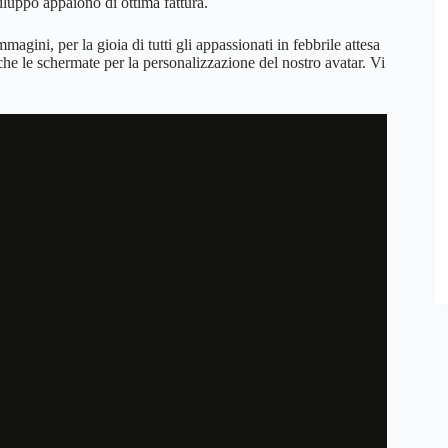
viluppo appaiono di ottima fattura.
magini, per la gioia di tutti gli appassionati in febbrile attesa
he le schermate per la personalizzazione del nostro avatar. Vi