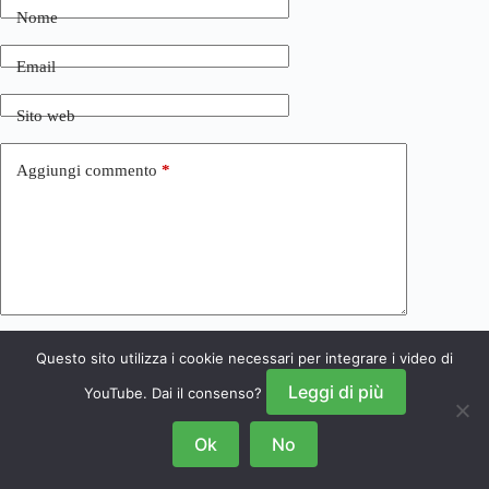
Nome
Email
Sito web
Aggiungi commento
*
Questo sito utilizza i cookie necessari per integrare i video di
Invia commento
Leggi di più
YouTube. Dai il consenso?
Ok
No
Copyright © 2026 NRSGamers