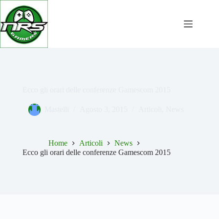
Salta
al
contenuto
Ecco gli orari delle conferenze Gamescom 2015
Mastelli
Agosto 3, 2015
Articoli
,
News
Home
Articoli
News
Ecco gli orari delle conferenze Gamescom 2015