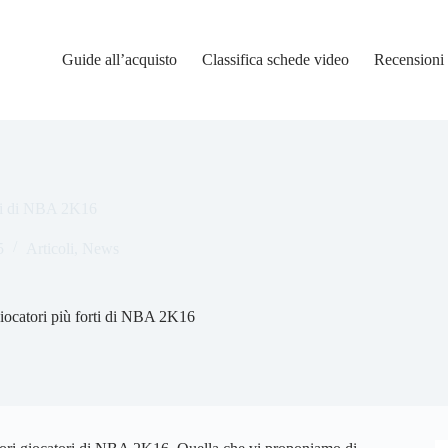
Guide all’acquisto
Classifica schede video
Recensioni
orti di NBA 2K16
5
Articoli
,
News
 giocatori più forti di NBA 2K16