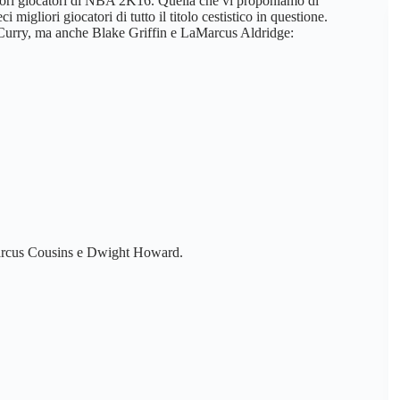
igliori giocatori di NBA 2K16. Quella che vi proponiamo di
i migliori giocatori di tutto il titolo cestistico in questione.
Curry, ma anche Blake Griffin e LaMarcus Aldridge:
eMarcus Cousins e Dwight Howard.