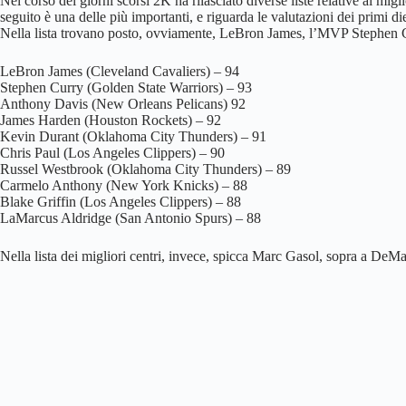
Nel corso dei giorni scorsi 2K ha rilasciato diverse liste relative ai m
seguito è una delle più importanti, e riguarda le valutazioni dei primi diec
Nella lista trovano posto, ovviamente, LeBron James, l’MVP Stephen 
LeBron James (Cleveland Cavaliers) – 94
Stephen Curry (Golden State Warriors) – 93
Anthony Davis (New Orleans Pelicans) 92
James Harden (Houston Rockets) – 92
Kevin Durant (Oklahoma City Thunders) – 91
Chris Paul (Los Angeles Clippers) – 90
Russel Westbrook (Oklahoma City Thunders) – 89
Carmelo Anthony (New York Knicks) – 88
Blake Griffin (Los Angeles Clippers) – 88
LaMarcus Aldridge (San Antonio Spurs) – 88
Nella lista dei migliori centri, invece, spicca Marc Gasol, sopra a D