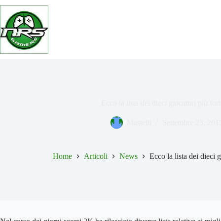
Salta
al
contenuto
Ecco la lista dei dieci giocatori più f
Mastelli
Settembre 23, 201
Home
Articoli
News
Ecco la lista dei dieci