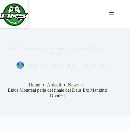
Salta
al
contenuto
Eidos Montreal parla del finale del Deus Ex: Mankind
Divided
Mastelli
Ottobre 9, 2015
Articoli
,
News
Home
Articoli
News
Eidos Montreal parla del finale del Deus Ex: Mankind
Divided