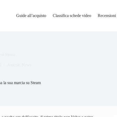
Guide all’acquisto
Classifica schede video
Recensioni
a su Steam
5
Articoli
,
News
ua la sua marcia su Steam