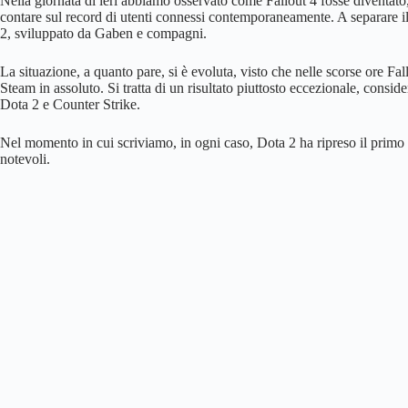
Nella giornata di ieri abbiamo osservato come Fallout 4 fosse diventato, 
contare sul record di utenti connessi contemporaneamente. A separare il
2, sviluppato da Gaben e compagni.
La situazione, a quanto pare, si è evoluta, visto che nelle scorse ore Fall
Steam in assoluto. Si tratta di un risultato piuttosto eccezionale, conside
Dota 2 e Counter Strike.
Nel momento in cui scriviamo, in ogni caso, Dota 2 ha ripreso il primo 
notevoli.