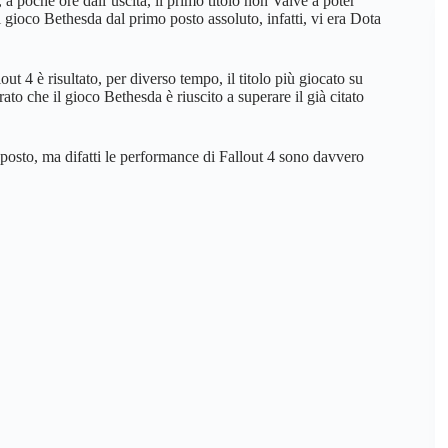
a poche ore dall’uscita, il primo titolo non Valve a poter
 gioco Bethesda dal primo posto assoluto, infatti, vi era Dota
out 4 è risultato, per diverso tempo, il titolo più giocato su
rato che il gioco Bethesda è riuscito a superare il già citato
posto, ma difatti le performance di Fallout 4 sono davvero